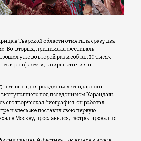
тие. Во-вторых, принимала фестиваль
прошел уже во второй раз и собрал 10 тысяч
н-театров (кстати, в цирке это число —
25-летию со дня рождения легендарного
, выступавшего под псевдонимом Карандаш.
сь его творческая биография: он работал
ре и здесь же поставил свою первую
ал в Москву, прославился, гастролировал по
России уличный фестиваль клоунов вырос в