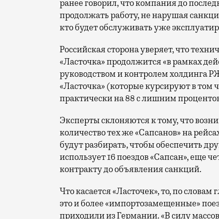
ранее говорил, что компания до послед
продолжать работу, не нарушая санкции
кто будет обслуживать уже эксплуатир
Российская сторона уверяет, что техни
«Ласточка» продолжится «в рамках дей
руководством и контролем холдинга РЖД
«Ласточка» (которые курсируют в том
практически на 88 с лишним процентов
Эксперты склоняются к тому, что возни
количество тех же «Сапсанов» на рейс
будут разбирать, чтобы обеспечить д
использует 16 поездов «Сапсан», еще ч
контракту до объявления санкций.
Что касается «Ласточек», то, по словам
это и более «импортозамещенные» пое
приходили из Германии. «В силу массо