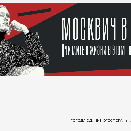
ГОРОД
ЛЮДИ
КИНО
РЕСТОРАНЫ 