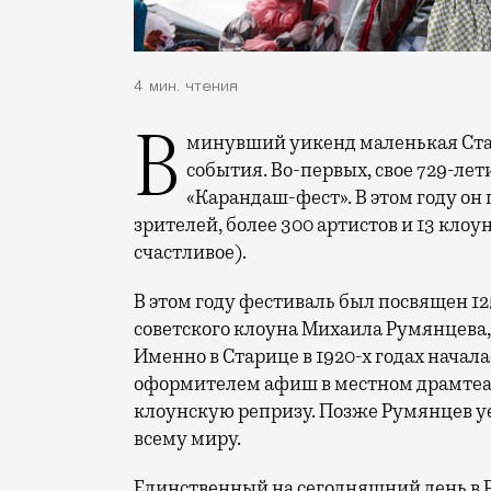
4 мин. чтения
В минувший уикенд маленькая Старица в Тверской области отметила сразу два
события. Во-первых, свое 729-ле
«Карандаш-фест». В этом году он 
зрителей, более 300 артистов и 13 клоу
счастливое).
В этом году фестиваль был посвящен 1
советского клоуна Михаила Румянцева
Именно в Старице в 1920-х годах начала
оформителем афиш в местном драмтеат
клоунскую репризу. Позже Румянцев уех
всему миру.
Единственный на сегодняшний день в 