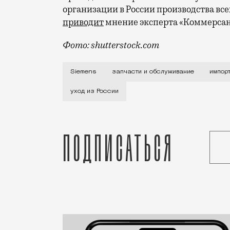
организации в России производства вс
приводит
мнение эксперта «Коммерсан
Фото: shutterstock.com
С 13 мая немецкая компания решила пре
Siemens
запчасти и обслуживание
импор
уход из России
Подписаться
Статья
Редакция Москвич Mag
Город