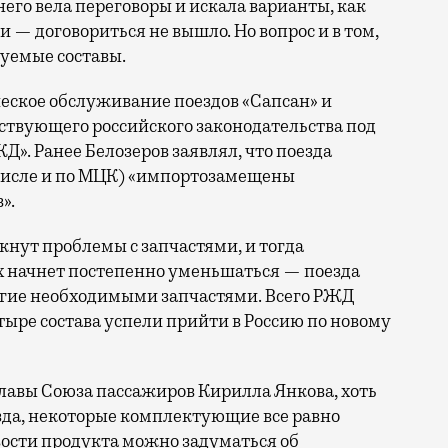
него вела переговоры и искала варианты, как
 — договориться не вышло. Но вопрос и в том,
уемые составы.
ческое обслуживание поездов «Сапсан» и
ствующего российского законодательства под
». Ранее Белозеров заявлял, что поезда
 числе и по МЦК) «импортозамещены
».
кнут проблемы с запчастями, и тогда
ах начнет постепенно уменьшаться — поезда
ругие необходимыми запчастями. Всего РЖД
етыре состава успели прийти в Россию по новому
 главы Союза пассажиров Кирилла Янкова, хоть
зда, некоторые комплектующие все равно
вости продукта можно задуматься об