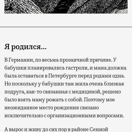
Я родился…
В Германии, по весьма прозаичной причине. У
бабушки планировались гастроли, и мама должна
была оставаться в Петербурге перед родами одна.
Современный путешественник часто берет
Но поскольку у бабушки там жила очень близкая
с собой не только чемодан, но и ноутбук.
подруга, как-то связанная с медициной, решено
А ожидание рейса все чаще превращается
было взять маму рожать с собой. Поэтому мое
не в потерянное время, а в возможность
неожиданное место рождения связано
спокойно закончить дела или спланировать
исключительно с организационными вопросами.
активности в путешествии, например
забронировать нужные билеты и рестораны.
А вырос и живу до сих пор в районе Сенной