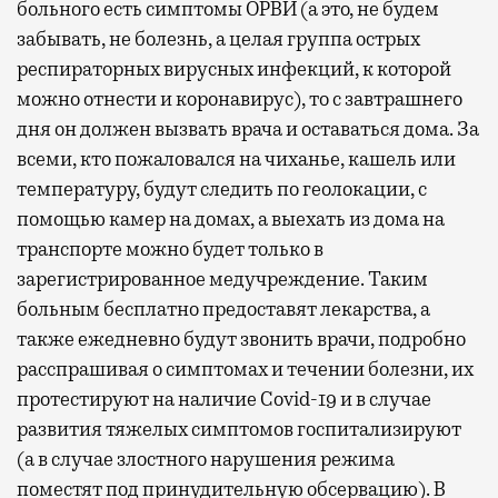
больного есть симптомы ОРВИ (а это, не будем
забывать, не болезнь, а целая группа острых
респираторных вирусных инфекций, к которой
можно отнести и коронавирус), то с завтрашнего
дня он должен вызвать врача и оставаться дома. За
всеми, кто пожаловался на чиханье, кашель или
температуру, будут следить по геолокации, с
помощью камер на домах, а выехать из дома на
транспорте можно будет только в
зарегистрированное медучреждение. Таким
больным бесплатно предоставят лекарства, а
также ежедневно будут звонить врачи, подробно
расспрашивая о симптомах и течении болезни, их
протестируют на наличие Covid-19 и в случае
развития тяжелых симптомов госпитализируют
(а в случае злостного нарушения режима
поместят под принудительную обсервацию). В