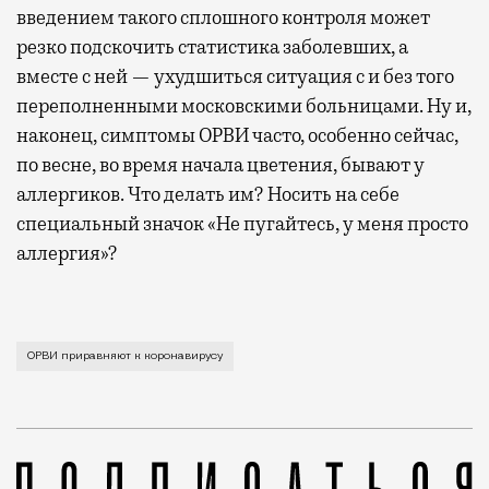
введением такого сплошного контроля может
резко подскочить статистика заболевших, а
вместе с ней — ухудшиться ситуация с и без того
переполненными московскими больницами. Ну и,
наконец, симптомы ОРВИ часто, особенно сейчас,
по весне, во время начала цветения, бывают у
аллергиков. Что делать им? Носить на себе
специальный значок «Не пугайтесь, у меня просто
аллергия»?
Подписанный Сергеем Собяниным указ означает для н
ОРВИ приравняют к коронавирусу