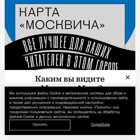
×
Мы используем файлы Сookie и метрические системы для сбора и
Уведомление 
анализа информации о производительности и использовании сайта,
а также для улучшения и индивидуальной настройки
предоставления информации. Нажимая кнопку «Принять» или
продолжая пользоваться сайтом, вы соглашаетесь на обработку
файлов Cookie и данных метрических систем.
Принять
Подробнее