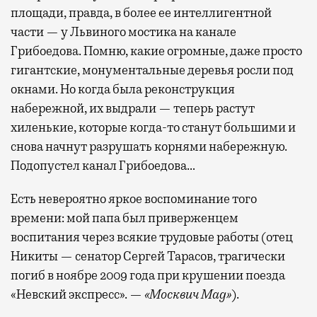
площади, правда, в более ее интеллигентной
части — у Львиного мостика на канале
Бизнес-зал становится местом, где можно
Грибоедова. Помню, какие огромные, даже просто
провести переговоры, поработать или просто
гигантские, монументальные деревья росли под
выпить кофе, наблюдая сквозь панорамные
окнами. Но когда была реконструкция
окна за тем, как взлетают и садятся
набережной, их выдрали — теперь растут
самолеты. В Москве нет недостатка
хиленькие, которые когда-то станут большими и
в лаунжах. В аэропортах их обычно
снова начнут разрушать корнями набережную.
несколько — в разных зонах воздушных
Подопустел канал Грибоедова…
гаваней. На некоторых вокзалах — тоже.
Лаунжи доступны на Ленинградском,
Есть невероятно яркое воспоминание того
Павелецком, Казанском, Ярославском
времени: мой папа был приверженцем
и Курском вокзалах.
Попасть в бизнес-залы
воспитания через всякие трудовые работы (отец
могут держатели карт Mir Supreme. Причем
Никиты — сенатор Сергей Тарасов, трагически
не только в столице. Всего доступно более
погиб в ноябре 2009 года при крушении поезда
1000 бизнес-залов по всему миру.
«Невский экспресс». —
«Москвич Mag»
).