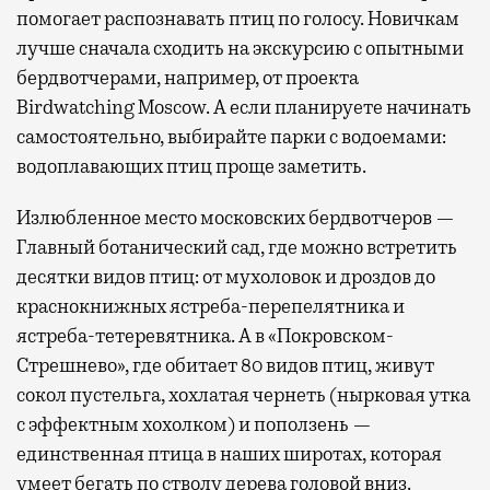
помогает распознавать птиц по голосу. Новичкам
лучше сначала сходить на экскурсию с опытными
бердвотчерами, например, от проекта
Birdwatching Moscow. А если планируете начинать
самостоятельно, выбирайте парки с водоемами:
водоплавающих птиц проще заметить.
Излюбленное место московских бердвотчеров —
Главный ботанический сад, где можно встретить
десятки видов птиц: от мухоловок и дроздов до
краснокнижных ястреба-перепелятника и
ястреба-тетеревятника. А в «Покровском-
Стрешнево», где обитает 80 видов птиц, живут
сокол пустельга, хохлатая чернеть (нырковая утка
с эффектным хохолком) и поползень —
единственная птица в наших широтах, которая
умеет бегать по стволу дерева головой вниз.