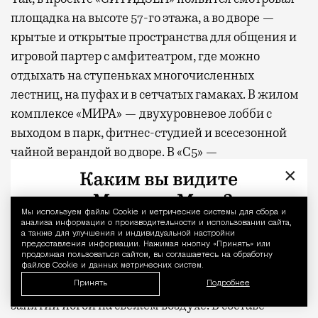
площадка на высоте 57-го этажа, а во дворе —
крытые и открытые пространства для общения и
игровой партер с амфитеатром, где можно
отдыхать на ступеньках многочисленных
лестниц, на пуфах и в сетчатых гамаках. В жилом
комплексе «МИРА» — двухуровневое лобби с
выходом в парк, фитнес-студией и всесезонной
чайной верандой во дворе. В «С5» —
многоуровневое арт-пространство на крыше,
×
переговорные, студия йоги и отдельно стоящий
ресторан авторской кухни. В новом премиальном
Мы используем файлы Сookie и метрические системы для сбора и
Уведомление 
анализа информации о производительности и использовании сайта,
проекте MR, клубном доме «26 ПАРКВЬЮ», на
а также для улучшения и индивидуальной настройки
первых этажах предусмотрены уютные
предоставления информации. Нажимая кнопку «Принять» или
продолжая пользоваться сайтом, вы соглашаетесь на обработку
пространства для отдыха и деловых встреч, а в
файлов Cookie и данных метрических систем.
закрытом дворе — фитнес-зоны и места для
Принять
Подробнее
занятий йогой на свежем воздухе. В составе