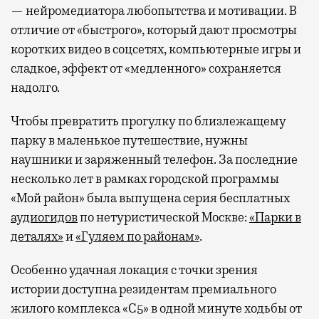
— нейромедиатора любопытства и мотивации. В
отличие от «быстрого», который дают просмотры
коротких видео в соцсетях, компьютерные игры и
сладкое, эффект от «медленного» сохраняется
надолго.
Чтобы превратить прогулку по близлежащему
парку в маленькое путешествие, нужны
наушники и заряженный телефон. За последние
несколько лет в рамках городской программы
«Мой район» была выпущена серия бесплатных
аудиогидов
по нетуристической Москве:
«Парки в
деталях»
и
«Гуляем по районам»
.
Особенно удачная локация с точки зрения
истории доступна резидентам премиального
жилого комплекса «С5»
в одной минуте ходьбы от