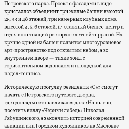
Петровского парка. Проект с фасадами в виде
кристаллов объединит три жилые башни высотой
25, 33 и 48 этажей, три камерных клубных дома
высотой 4, 5, 6 этажей, 17-этажный бизнес-центр и
отдельно стоящий ресторан с летней террасой. На
крыше одной из башен появится многоуровневое
арт-пространство под открытым небом, а во
внутреннем дворе — тихие зоны с
горизонтальном водопадом и площадкой для
падел-тенниса.
Историческую прогулку резиденты «С5» смогут
начать с Петровского путевого дворца,
где
однажды останавливался даже Наполеон,
посетить виллу «Черный лебедь» Николая
Рябушинского, а закончить историей современной
авиации или Городком художников на Масловке