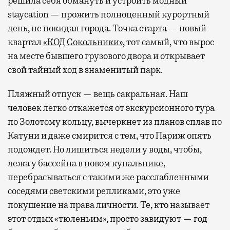
решила себя обмануть и устроить модный
staycation — прожить полноценный курортный
день, не покидая города. Точка старта — новый
квартал
«КОД Сокольники»
, тот самый, что вырос
на месте бывшего грузового двора и открывает
свой тайный ход в знаменитый парк.
Пляжный отпуск — вещь сакральная. Наш
человек легко откажется от экскурсионного тура
по Золотому кольцу, вычеркнет из планов сплав по
Катуни и даже смирится с тем, что Париж опять
подождет. Но лишиться недели у воды, чтобы,
лежа у бассейна в новом купальнике,
перебрасываться с такими же расслабленными
соседями светскими репликами, это уже
покушение на права личности. Те, кто называет
этот отдых «тюленьим», просто завидуют — год