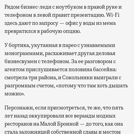
Рядом бизнес-леди с ноутбуком в правой руке и
телефоном в левой правит презентацию. Wi-Fi
здесь дают по запросу — офис у воды из мема
превратился в рабочую опцию.
У бортика, укутанная в парео с узнаваемыми
монограммами, расхаживает другая деловая
бизнесвумен с телефоном. За ее разговором с
агентом прислушивается половина бассейна:
смотрела три района, и Сокольники выиграли с
разгромным счетом, «потому что там хоть дышать
можно».
Персонажи, если присмотреться, те же, что пять
лет назад оккупировали все веранды модных
ресторанов на Малой Бронной — до того, как она
стала заложницей собственной славы и местом