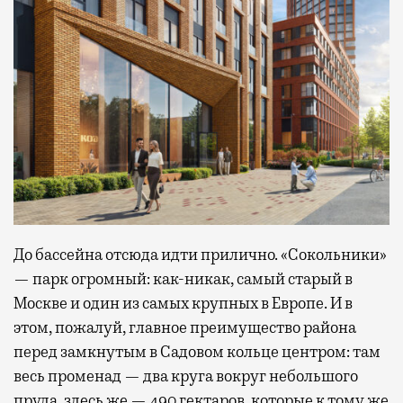
До бассейна отсюда идти прилично. «Сокольники»
— парк огромный: как-никак, самый старый в
Москве и один из самых крупных в Европе. И в
этом, пожалуй, главное преимущество района
перед замкнутым в Садовом кольце центром: там
весь променад — два круга вокруг небольшого
пруда, здесь же — 490 гектаров, которые к тому же