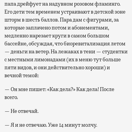
папа дрейфует на надувном розовом фламинго.
Его дети тем временем устраивают в детской зоне
шторм в шесть баллов. Пара дам с фигурами, за
которые заплачено потом и абонементами,
медленно нарезает круги в самом большом
бассейне, обсуждая, что биоревитализация летом
— деньги на ветер. На лежаках в тени — студентки
с местными лимонадами (их в меню тут больше
пяти видов, и они действительно хороши) и
вечной темой:
— Он мне пишет: «Как дела?» Как дела! После
всего.
— Не отвечай.
— Я и не отвечаю. Уже 14 минут молчу.