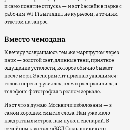
и само понятие отпуска — и вот бассейн в парке с
рабочим Wi-Fi выглядит не курьезом, а точным
ответом на запрос.
Вместо чемодана
К вечеру возвращаюсь тем же маршрутом через
парк — золотой свет, длинные тени, приятное
ощущение усталости, которое обычно бывает
после моря. Эксперимент признаю удавшимся:
голова перезагрузилась, плечи расправились, в
телефоне фотография в резном зеркале.
И вот что я думаю. Москвичи избалованы — в
самом хорошем смысле слова. Нам уже мало
квадратных метров, нам нужен сценарий. В
семейном квартале
«КОД Сокольники»
это