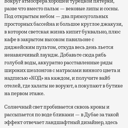
Вокруг атмосфера хорошей турецкой пятерки,
разве что вместо пальм — вековые липы и сосны.
Под открытым небом — два прямоугольных
просторных бассейна и большое круглое джакузи,
в котором светская жизнь кипит буквально, плюс
кафе в закрытом высоком павильоне с
диджейским пультом, откуда весь день льется
ненавязчивый лаундж. Добавьте сюда рябь
голубой воды, аккуратно расставленные ряды
широких шезлонгов с матрасами винного цвета и
надписью «КОД» на каждом, и получите вайб
отелей, где халаты не воруют, а покупают в бутике
на первом этаже.
Солнечный свет пробивается сквозь кроны и
рассыпается по воде бликами — в Дубае за такой
эффект отвечает ландшафтный дизайнер, здесь