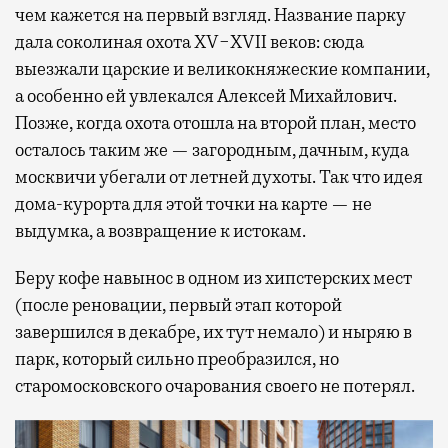
чем кажется на первый взгляд. Название парку
дала соколиная охота XV−XVII веков: сюда
выезжали царские и великокняжеские компании,
а особенно ей увлекался Алексей Михайлович.
Позже, когда охота отошла на второй план, место
осталось таким же — загородным, дачным, куда
москвичи убегали от летней духоты. Так что идея
дома-курорта для этой точки на карте — не
выдумка, а возвращение к истокам.
Беру кофе навынос в одном из хипстерских мест
(после реновации, первый этап которой
завершился в декабре, их тут немало) и ныряю в
парк, который сильно преобразился, но
старомосковского очарования своего не потерял.