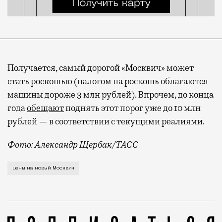
Получается, самый дорогой «Москвич» может
стать роскошью (налогом на роскошь облагаются
машины дороже 3 млн рублей). Впрочем, до конца
года
обещают
поднять этот порог уже до 10 млн
рублей — в соответствии с текущими реалиями.
Фото: Александр Щербак/ТАСС
Мы уже выяснили, что импортозамещенный «Москвич» 
цены на новый Москвич