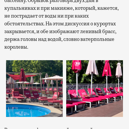
бассейну. Обрывок разговора двух дам в
купальниках и при макияже, который, кажется,
не пострадает от воды ни при каких
обстоятельствах. На этом дискуссия о курортах
закрывается, и обе изображают ленивый брасс,
держа головы над водой, словно ватерпольные
королевы.