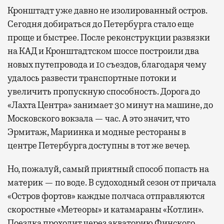
Кронштадт уже давно не изолированный остров.
Сегодня добираться до Петербурга стало еще
проще и быстрее. После реконструкции развязки
на КАД и Кронштадтском шоссе построили два
новых путепровода и 10 съездов, благодаря чему
удалось развести транспортные потоки и
увеличить пропускную способность. Дорога до
«Лахта Центра» занимает 30 минут на машине, до
Московского вокзала — час. А это значит, что
Эрмитаж, Мариинка и модные рестораны в
центре Петербурга доступны в тот же вечер.
Но, пожалуй, самый приятный способ попасть на
материк — по воде. В судоходный сезон от причала
«Остров фортов» каждые полчаса отправляются
скоростные «Метеоры» и катамараны «Котлин».
Поездка проходит через акваторию Финского