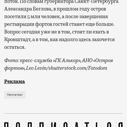
поток. По словам губернатора Санкт-Петербурга
Александра Беглова, в прошлом году остров
посетили 5 млн человек, а после завершения
реставрации фортов гостей станет еще больше.
Вопрос сегодня уже не в том, стоит ли ехать в
Кронштадт, а в том, как надолго здесь захочется
остаться.
Фото: пресс-служба «ГК Алькор», АНО «Остров
фортов»,
Lev Levin
/shutterstock.com/Fotodom
Когда задумываешься о жизни на острове, обычно п
Реклама
Кронштадт