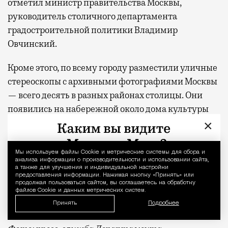
отметил министр правительства Москвы,
руководитель столичного департамента
градостроительной политики Владимир
Овчинский.
Кроме этого, по всему городу разместили уличные
стереоскопы с архивными фотографиями Москвы
— всего десять в разных районах столицы. Они
появились на набережной около дома культуры
«ГЭС-2», на бульваре Братьев Весниных у музея
×
«ЗИЛАРТ», у стадиона «Динамо», в Нагатинском
затоне, на площади Тверской заставы. С помощью
Мы используем файлы Сookie и метрические системы для сбора и
Уведомление 
анализа информации о производительности и использовании сайта,
стереоскопов можно сравнить исторические виды
а также для улучшения и индивидуальной настройки
столицы с современными городскими пейзажами
предоставления информации. Нажимая кнопку «Принять» или
продолжая пользоваться сайтом, вы соглашаетесь на обработку
и увидеть, как менялись улицы, набережные и
файлов Cookie и данных метрических систем.
общественные пространства.
Принять
Подробнее