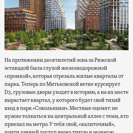
На протяжении десятилетий зона за Рижской
эстакадой была глухой железнодорожной
«промкой», которая отрезала жилые кварталы от
парка. Теперь по Митьковской ветке курсирует
D3, грузовые дворы уходят в историю, а на их месте
вырастает квартал, у которого будет свой тихий
вход в парк «Сокольники». Местные оценят: не
нужно толкаться на центральной аллее с теми, кто
приехал на метро. У тебя свой, «калиточный»,
почти дачный доступ через тихую и зеленую