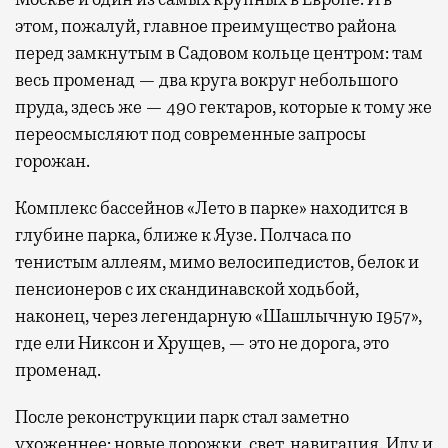
этом, пожалуй, главное преимущество района
перед замкнутым в Садовом кольце центром: там
весь променад — два круга вокруг небольшого
пруда, здесь же — 490 гектаров, которые к тому же
переосмысляют под современные запросы
горожан.
Комплекс бассейнов «Лето в парке» находится в
глубине парка, ближе к Яузе. Полчаса по
тенистым аллеям, мимо велосипедистов, белок и
пенсионеров с их скандинавской ходьбой,
наконец, через легендарную «Шашлычную 1957»,
где ели Никсон и Хрущев, — это не дорога, это
променад.
После реконструкции парк стал заметно
ухоженнее: новые дорожки, свет, навигация. Иду и