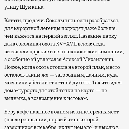
улицу Шумкина.
Кстати, про дачи. Сокольники, если разобраться,
для курортной легенды подходят даже больше,
чем кажется на первый взгляд. Название парку
дала соколиная охота XV−XVII веков: сюда
выезжали царские и великокняжеские компании,
а особенно ей увлекался Алексей Михайлович.
Позже, когда охота отошла на второй план, место
осталось таким же — загородным, дачным, куда
москвичи убегали от летней духоты. Так что идея
дома-курорта для этой точки на карте — не
выдумка, а возвращение к истокам.
Беру кофе навынос в одном из хипстерских мест
(после реновации, первый этап которой
завершился в декабре, их тут немало) и ныряю в