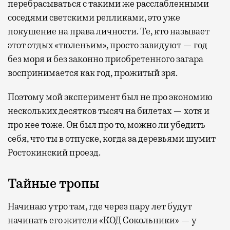
перебрасываться с такими же расслабленными
соседями светскими репликами, это уже
покушение на права личности. Те, кто называет
этот отдых «тюленьим», просто завидуют — год
без моря и без законно приобретенного загара
воспринимается как год, прожитый зря.
Поэтому мой эксперимент был не про экономию
нескольких десятков тысяч на билетах — хотя и
про нее тоже. Он был про то, можно ли убедить
себя, что ты в отпуске, когда за деревьями шумит
Ростокинский проезд.
Тайные тропы
Начинаю утро там, где через пару лет будут
начинать его жители «КОД Сокольники» — у