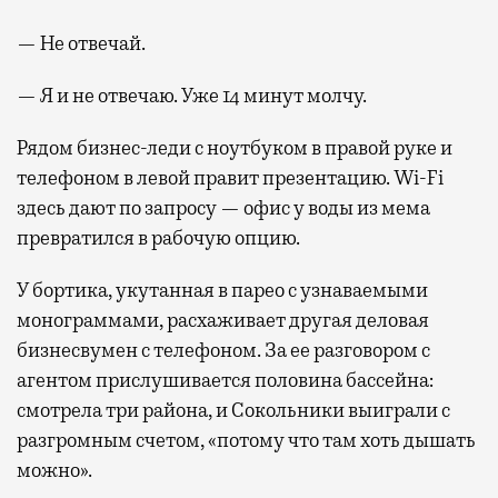
— Не отвечай.
— Я и не отвечаю. Уже 14 минут молчу.
Рядом бизнес-леди с ноутбуком в правой руке и
телефоном в левой правит презентацию. Wi-Fi
здесь дают по запросу — офис у воды из мема
превратился в рабочую опцию.
У бортика, укутанная в парео с узнаваемыми
монограммами, расхаживает другая деловая
бизнесвумен с телефоном. За ее разговором с
агентом прислушивается половина бассейна:
смотрела три района, и Сокольники выиграли с
разгромным счетом, «потому что там хоть дышать
можно».