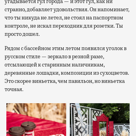
угадывается гул города — и этот гул, как ни
странно, добавляет удовольствия. Он напоминает,
что ты никуда не летел, не стоял на паспортном
контроле, не искал переходник для розетки. Ты
просто дошел.
Рядом с бассейном этим летом появился уголок в
русском стиле — зеркало в резной раме,
отсылающей к старинным наличникам,
деревянные лошадки, композиции из сухоцветов.
Это скорее виньетка, чем павильон, но виньетка
точная.