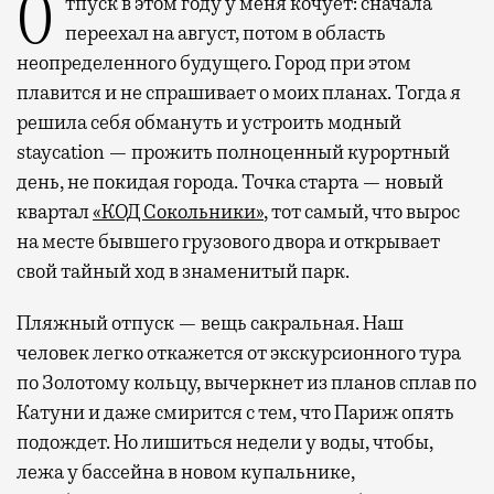
Отпуск в этом году у меня кочует: сначала
переехал на август, потом в область
неопределенного будущего. Город при этом
плавится и не спрашивает о моих планах. Тогда я
решила себя обмануть и устроить модный
staycation — прожить полноценный курортный
день, не покидая города. Точка старта — новый
квартал
«КОД Сокольники»
, тот самый, что вырос
на месте бывшего грузового двора и открывает
свой тайный ход в знаменитый парк.
Пляжный отпуск — вещь сакральная. Наш
человек легко откажется от экскурсионного тура
по Золотому кольцу, вычеркнет из планов сплав по
Катуни и даже смирится с тем, что Париж опять
подождет. Но лишиться недели у воды, чтобы,
лежа у бассейна в новом купальнике,