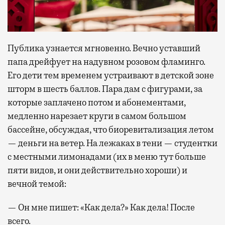
Публика узнается мгновенно. Вечно уставший
папа дрейфует на надувном розовом фламинго.
Его дети тем временем устраивают в детской зоне
шторм в шесть баллов. Пара дам с фигурами, за
которые заплачено потом и абонементами,
медленно нарезает круги в самом большом
бассейне, обсуждая, что биоревитализация летом
— деньги на ветер. На лежаках в тени — студентки
с местными лимонадами (их в меню тут больше
пяти видов, и они действительно хороши) и
вечной темой:
— Он мне пишет: «Как дела?» Как дела! После
всего.