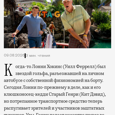
09.08.2026
3 мин. чтения
Когда-то Лонни Хокинс (Уилл Феррелл) был
звездой гольфа, разъезжавшей на личном
автобусе с собственной физиономией на борту.
Сегодня Лонни по-прежнему в деле, как и его
клюшконосец-кедди Старый Генри (Кит Дэвид),
но потрепанное транспортное средство теперь
распугивает зрителей и участников заштатных
турниров. Увы, Генри падает замертво прямо во