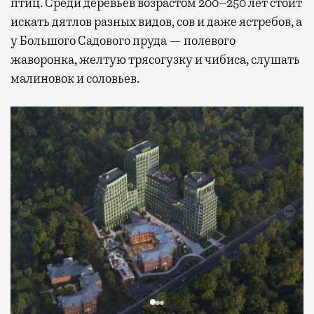
птиц. Среди деревьев возрастом 200–250 лет стоит
искать дятлов разных видов, сов и даже ястребов, а
у Большого Садового пруда — полевого
жаворонка, желтую трясогузку и чибиса, слушать
малиновок и соловьев.