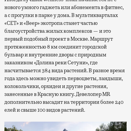
нового умного гаджета или абонемента в фитнес,
а с прогулки в парке у дома. В мультикварталах
«СЕТ» и «Веер» экотропа станет частью
благоустройства жилых комплексов — и это
первый подобный проект в Москве. Маршрут
протяженностью 8 км соединит городской
бульвар и внутренние дворы с природным
заказником «Долина реки Сетуни», где
насчитывается 384 вида растений. В разное время
года здесь можно увидеть первоцветы, ландыши,
колокольчики, орхидеи и другие растения,
занесенные в Красную книгу. Девелопер MR
дополнительно высадит на территории более 240
елей и свыше 100 видов растений.