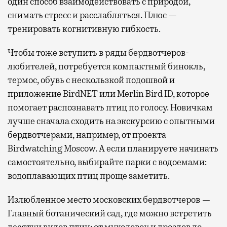
один способ взаимодействовать с природой,
снимать стресс и расслабляться. Плюс —
тренировать когнитивную гибкость.
Чтобы тоже вступить в ряды бердвотчеров-
любителей, потребуется компактный бинокль,
термос, обувь с нескользкой подошвой и
приложение BirdNET или Merlin Bird ID, которое
помогает распознавать птиц по голосу. Новичкам
лучше сначала сходить на экскурсию с опытными
бердвотчерами, например, от проекта
Birdwatching Moscow. А если планируете начинать
самостоятельно, выбирайте парки с водоемами:
водоплавающих птиц проще заметить.
Излюбленное место московских бердвотчеров —
Главный ботанический сад, где можно встретить
десятки видов птиц: от мухоловок и дроздов до