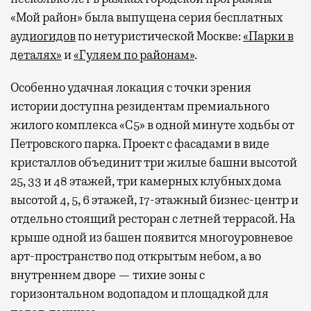
«Мой район» была выпущена серия бесплатных
аудиогидов
по нетуристической Москве:
«Парки в
деталях»
и
«Гуляем по районам»
.
Особенно удачная локация с точки зрения
истории доступна резидентам премиального
жилого комплекса «С5»
в одной минуте ходьбы от
Петровского парка. Проект с фасадами в виде
кристаллов объединит три жилые башни высотой
25, 33 и 48 этажей, три камерных клубных дома
высотой 4, 5, 6 этажей, 17-этажный бизнес-центр и
отдельно стоящий ресторан с летней террасой. На
крыше одной из башен появится многоуровневое
арт-пространство под открытым небом, а во
внутреннем дворе — тихие зоны с
горизонтальном водопадом и площадкой для