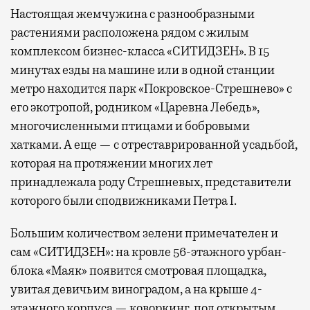
Настоящая жемчужина с разнообразными
растениями расположена рядом с жилым
комплексом бизнес-класса «СИТИДЗЕН». В 15
минутах езды на машине или в одной станции
метро находится парк «Покровское-Стрешнево» с
его экотропой, родником «Царевна Лебедь»,
многочисленными птицами и бобровыми
хатками. А еще — с отреставрированной усадьбой,
которая на протяжении многих лет
принадлежала роду Стрешневых, представители
которого были сподвижниками Петра I.
Большим количеством зелени примечателен и
сам «СИТИДЗЕН»: на кровле 56-этажного урбан-
блока «Маяк» появится смотровая площадка,
увитая девичьим виноградом, а на крыше 4-
этажного корпуса — коворкинг под открытым