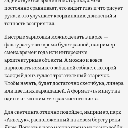
задействуются зрение и моторика, а мозг
постоянно сравнивает, что видит глаз и что рисует
рука, и это улучшает координацию движений и
точность восприятия.
Быстрые зарисовки можно делать в парке —
фактура тут все время будет разной, например
смена времен года или интересные
архитектурные объекты. А можно и вовсе
нарисовать комикс о забавной собаке, с которой
каждый день гуляет трогательный старичок.
Чтобы начать, будет достаточно скетчбука, линера
или цветных карандашей. А формат «15 минут на
один скетч» снимет страх чистого листа.
Для скетчинга отлично подойдет, например, парк
«Акведук», расположенный на левом берегу реки
Яузы. Попасть в него можно прямо из гранд-лобби