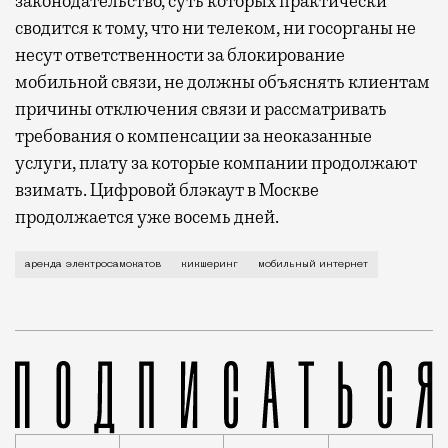
законодательство, суть которых практически
сводится к тому, что ни телеком, ни госорганы не
несут ответственности за блокирование
мобильной связи, не должны объяснять клиентам
причины отключения связи и рассматривать
требования о компенсации за неоказанные
услуги, плату за которые компании продолжают
взимать. Цифровой блэкаут в Москве
продолжается уже восемь дней.
Включать мобильный интернет в центре Москвы в бли
аренда электросамокатов
кикшеринг
мобильный интернет