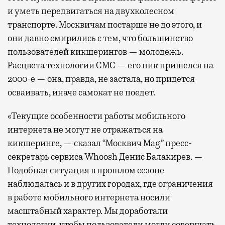
и уметь передвигаться на двухколесном
транспорте. Москвичам постарше не до этого, и
они давно смирились с тем, что большинство
пользователей кикшерингов — молодежь.
Расцвета технологии СМС — его пик пришелся на
2000-е — она, правда, не застала, но придется
осваивать, иначе самокат не поедет.
«Текущие особенности работы мобильного
интернета не могут не отражаться на
кикшеринге, — сказал “Москвич Mag” пресс-
секретарь сервиса Whoosh Денис Балакирев. —
Подобная ситуация в прошлом сезоне
наблюдалась и в других городах, где ограничения
в работе мобильного интернета носили
масштабный характер. Мы доработали
технологии, чтобы пользователи могли совершать