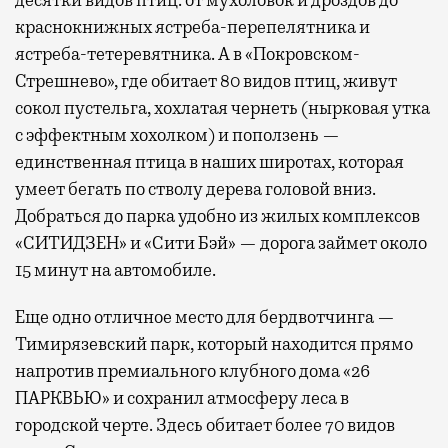
краснокнижных ястреба-перепелятника и
ястреба-тетеревятника. А в «Покровском-
Стрешнево», где обитает 80 видов птиц, живут
сокол пустельга, хохлатая чернеть (нырковая утка
с эффектным хохолком) и поползень —
единственная птица в наших широтах, которая
умеет бегать по стволу дерева головой вниз.
Добраться до парка удобно из жилых комплексов
«СИТИДЗЕН» и «Сити Бэй» — дорога займет около
15 минут на автомобиле.
Еще одно отличное место для бердвотчинга —
Тимирязевский парк, который находится прямо
напротив премиального клубного дома «26
ПАРКВЬЮ» и сохранил атмосферу леса в
городской черте. Здесь обитает более 70 видов