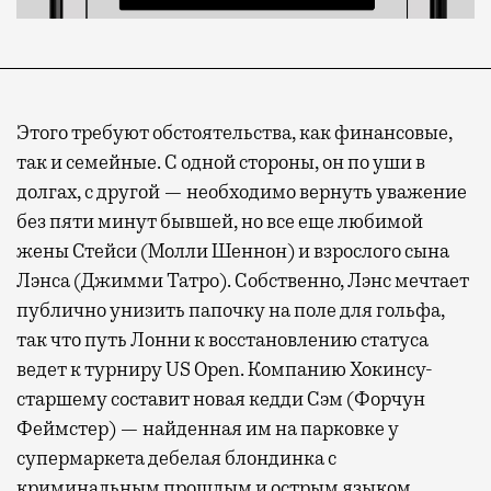
Современный путешественник часто берет
Этого требуют обстоятельства, как финансовые,
с собой не только чемодан, но и ноутбук.
так и семейные. С одной стороны, он по уши в
А ожидание рейса все чаще превращается
долгах, с другой — необходимо вернуть уважение
не в потерянное время, а в возможность
без пяти минут бывшей, но все еще любимой
спокойно закончить дела или спланировать
жены Стейси (Молли Шеннон) и взрослого сына
активности в путешествии, например
Лэнса (Джимми Татро). Собственно, Лэнс мечтает
забронировать нужные билеты и рестораны.
публично унизить папочку на поле для гольфа,
так что путь Лонни к восстановлению статуса
ведет к турниру US Open. Компанию Хокинсу-
Бизнес-зал становится местом, где можно
старшему составит новая кедди Сэм (Форчун
провести переговоры, поработать или просто
Феймстер) — найденная им на парковке у
выпить кофе, наблюдая сквозь панорамные
супермаркета дебелая блондинка с
окна за тем, как взлетают и садятся
криминальным прошлым и острым языком.