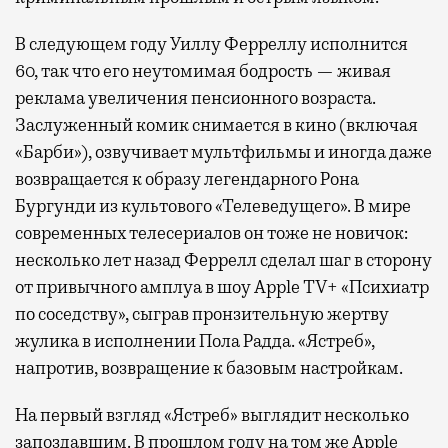
самолеты. В Москве нет недостатка
в лаунжах. В аэропортах их обычно
В следующем году Уиллу Ферреллу исполнится
несколько — в разных зонах воздушных
60, так что его неутомимая бодрость — живая
гаваней. На некоторых вокзалах — тоже.
реклама увеличения пенсионного возраста.
Лаунжи доступны на Ленинградском,
Заслуженный комик снимается в кино (включая
Павелецком, Казанском, Ярославском
«Барби»), озвучивает мультфильмы и иногда даже
и Курском вокзалах.
Попасть в бизнес-залы
возвращается к образу легендарного Рона
могут держатели карт Mir Supreme. Причем
Бургунди из культового «Телеведущего». В мире
не только в столице. Всего доступно более
современных телесериалов он тоже не новичок:
1000 бизнес-залов по всему миру.
несколько лет назад Феррелл сделал шаг в сторону
от привычного амплуа в шоу Apple TV+ «Психиатр
по соседству», сыграв пронзительную жертву
жулика в исполнении Пола Радда. «Ястреб»,
напротив, возвращение к базовым настройкам.
На первый взгляд «Ястреб» выглядит несколько
запоздавшим. В прошлом году на том же Apple