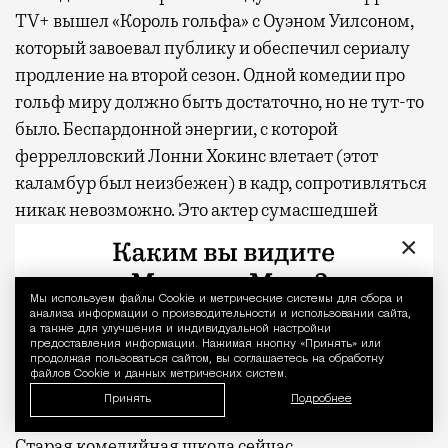
TV+ вышел «Король гольфа» с Оуэном Уилсоном,
который завоевал публику и обеспечил сериалу
продление на второй сезон. Одной комедии про
гольф миру должно быть достаточно, но не тут-то
было. Беспардонной энергии, с которой
феррелловский Лонни Хокинс влетает (этот
каламбур был неизбежен) в кадр, сопротивляться
никак невозможно. Это актер сумасшедшей
органики, который, подобно своему герою, уверен
×
в том, что он именно то, что нужно миру прямо
сейчас. В эпоху расцвета возвышенных фильмов
Мы используем файлы Сookie и метрические системы для сбора и
Уведомление 
ужасов, кринж-комедий и других лабораторных
анализа информации о производительности и использовании сайта,
а также для улучшения и индивидуальной настройки
жанров скабрезный и наглый подход к юмору
предоставления информации. Нажимая кнопку «Принять» или
продолжая пользоваться сайтом, вы соглашаетесь на обработку
смотрится и вправду освежающе. Или, во всяком
файлов Cookie и данных метрических систем.
случае, уместно.
Принять
Подробнее
Старая комедийная школа сейчас