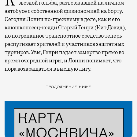
Когда-то Лонни Хокинс (Уилл Феррелл) был
звездой гольфа, разъезжавшей на личном
автобусе с собственной физиономией на борту.
Сегодня Лонни по-прежнему в деле, как и его
клюшконосец-кедди Старый Генри (Кит Дэвид),
но потрепанное транспортное средство теперь
распугивает зрителей и участников заштатных
турниров. Увы, Генри падает замертво прямо во
время очередной игры, и Лонни понимает, что
пора возвращаться в высшую лигу.
ПРОДОЛЖЕНИЕ НИЖЕ