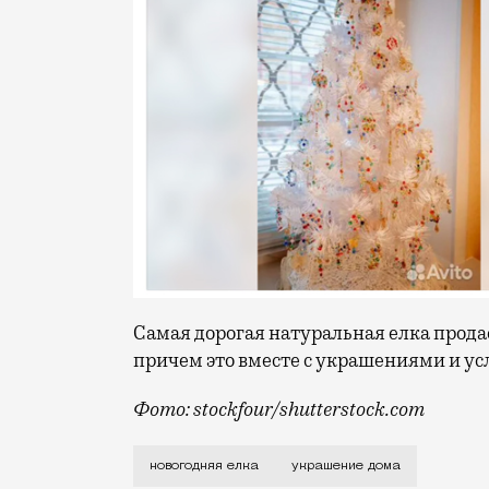
Самая дорогая натуральная елка продает
причем это вместе с украшениями и ус
Фото: stockfour/shutterstock.com
По городу уже начали устанавливать елк
новогодняя елка
украшение дома