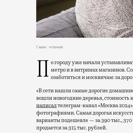
1 мин. чтения
По городу уже начали устанавливать елки и новогодний декор на площадях у
метро и в витринах магазинов. 
озаботиться и москвичам: за доро
«В сети нашли самые дорогие домашние 
вошли новогодние деревья, стоимость к
написал
телеграм-канал «Москва 2024»
фотографиями. Самая дорогая искусстве
варианты подешевле — за 390 тыс., 370 т
продается за 315 тыс. рублей.