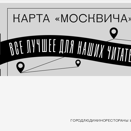
ГОРОД
ЛЮДИ
КИНО
РЕСТОРАНЫ 