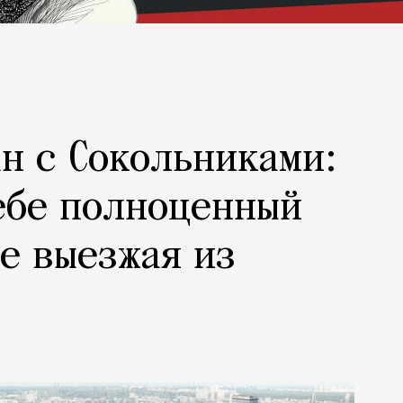
н с Сокольниками:
ебе полноценный
не выезжая из