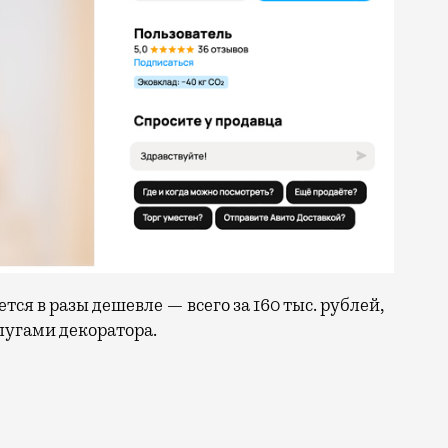
ся в разы дешевле — всего за 160 тыс. рублей,
лугами декоратора.
и и новогодний декор на площадях у метро и в витрина