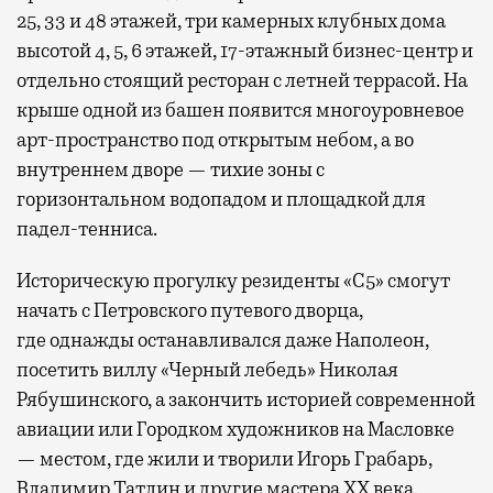
25, 33 и 48 этажей, три камерных клубных дома
высотой 4, 5, 6 этажей, 17-этажный бизнес-центр и
отдельно стоящий ресторан с летней террасой. На
крыше одной из башен появится многоуровневое
арт-пространство под открытым небом, а во
внутреннем дворе — тихие зоны с
горизонтальном водопадом и площадкой для
падел-тенниса.
Историческую прогулку резиденты «С5» смогут
начать с Петровского путевого дворца,
где
однажды останавливался даже Наполеон,
посетить виллу «Черный лебедь» Николая
Рябушинского, а закончить историей современной
авиации или Городком художников на Масловке
— местом, где жили и творили Игорь Грабарь,
Владимир Татлин и другие мастера XX века.