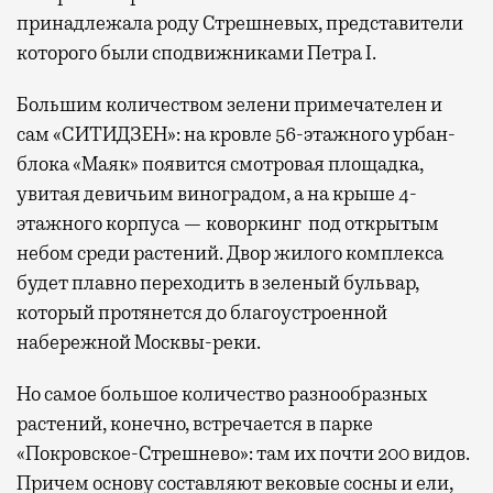
принадлежала роду Стрешневых, представители
которого были сподвижниками Петра I.
Большим количеством зелени примечателен и
сам «СИТИДЗЕН»: на кровле 56-этажного урбан-
блока «Маяк» появится смотровая площадка,
увитая девичьим виноградом, а на крыше 4-
этажного корпуса — коворкинг под открытым
небом среди растений. Двор жилого комплекса
будет плавно переходить в зеленый бульвар,
который протянется до благоустроенной
набережной Москвы-реки.
Но самое большое количество разнообразных
растений, конечно, встречается в парке
«Покровское-Стрешнево»: там их
почти 200 видов.
Причем основу составляют вековые сосны и ели,