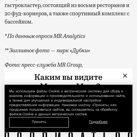
гастрокластер, состоящий из восьми ресторанов и
20 фуд-корнеров, а также спортивный комплекс с
бассейном.
* По данным опроса MR Analytics
** Заглавное фото — парк «Дубки»
Фото: пресс-служба MR Group,
BearFotos
/shutterstock.com/Fotodom
×
Квадратные метры, планировки, вид из окон
Реклама
Мы используем файлы Сookie и метрические системы для сбора и
Уведомление 
анализа информации о производительности и использовании сайта,
а также для улучшения и индивидуальной настройки
MR Group
предоставления информации. Нажимая кнопку «Принять» или
продолжая пользоваться сайтом, вы соглашаетесь на обработку
файлов Cookie и данных метрических систем.
Принять
Подробнее