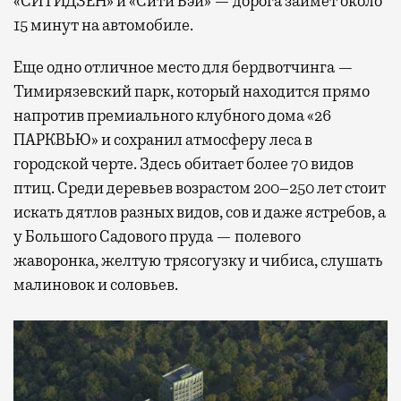
«СИТИДЗЕН» и «Сити Бэй» — дорога займет около
15 минут на автомобиле.
Еще одно отличное место для бердвотчинга —
Тимирязевский парк, который находится прямо
напротив премиального клубного дома «26
ПАРКВЬЮ» и сохранил атмосферу леса в
городской черте. Здесь обитает более 70 видов
птиц. Среди деревьев возрастом 200–250 лет стоит
искать дятлов разных видов, сов и даже ястребов, а
у Большого Садового пруда — полевого
жаворонка, желтую трясогузку и чибиса, слушать
малиновок и соловьев.