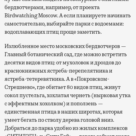
бердвотчерами, например, от проекта
Birdwatching Moscow. А если планируете начинать
самостоятельно, выбирайте парки с водоемами:
водоплавающих птиц проще заметить.
Излюбленное место московских бердвотчеров —
Главный ботанический сад, где можно встретить
десятки видов птиц: от мухоловок и дроздов до
краснокнижных ястреба-перепелятника и
ястреба-тетеревятника. А в «Покровском-
Стрешнево», где обитает 80 видов птиц, живут
сокол пустельга, хохлатая чернеть (нырковая утка
с эффектным хохолком) и поползень —
единственная птица в наших широтах, которая
умеет бегать по стволу дерева головой вниз.
Добраться до парка удобно из жилых комплексов