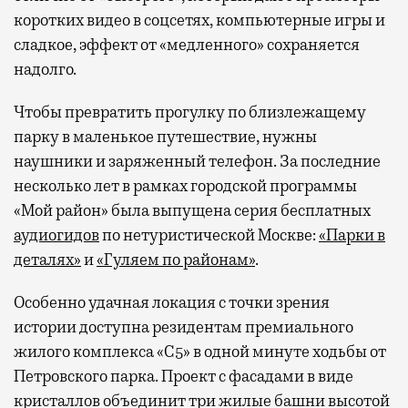
коротких видео в соцсетях, компьютерные игры и
сладкое, эффект от «медленного» сохраняется
надолго.
Чтобы превратить прогулку по близлежащему
парку в маленькое путешествие, нужны
наушники и заряженный телефон. За последние
несколько лет в рамках городской программы
«Мой район» была выпущена серия бесплатных
аудиогидов
по нетуристической Москве:
«Парки в
деталях»
и
«Гуляем по районам»
.
Особенно удачная локация с точки зрения
истории доступна резидентам премиального
жилого комплекса «С5»
в одной минуте ходьбы от
Петровского парка. Проект с фасадами в виде
кристаллов объединит три жилые башни высотой