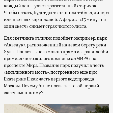
каждый день гуляет трогательный старичок.
Чтобы начать, будет достаточно скетчбука, линера
или цветных карандашей. А формат «15 минут на
один скетч» снимет страх чистого листа.
Для скетчинга отлично подойдет, например, парк
«Акведук», расположенный на левом берегу реки
Яузы. Попасть в него можно прямо из гранд-лобби
премиального жилого комплекса «МИРА» на
проспекте Мира. Название парк получил в честь
«миллионного моста», построенного еще при
Екатерине II как часть первого водопровода
Москвы. Почему бы не посвятить свой первый
скетч именно ему?