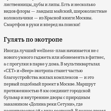
лиственницы, дубы и липы. Есть и несколько
видов флоры — ландыш майский, широколистные
колокольчики — из Красной книги Москвы.
Смартфон в руки и вперед на поиски!
Гулять по экотропе
Иногда лучший wellness-план начинается не с
нового умного гаджета или абонемента в фитнес,
а с прогулки в парке у дома. В мультикварталах
«СЕТ» и «Веер» экотропа станет частью
благоустройства жилых комплексов — и это
первый подобный проект в Москве. Маршрут
протяженностью 8 км соединит городской
бульвар и внутренние дворы с природным
заказником «Долина реки Сетуни», где
насчитывается 384 вида растений. В разное время