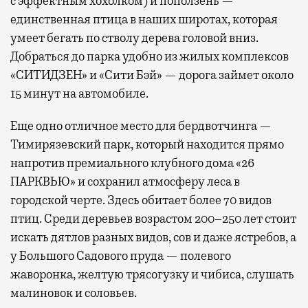
с эффектным хохолком) и поползень —
единственная птица в наших широтах, которая
умеет бегать по стволу дерева головой вниз.
Добраться до парка удобно из жилых комплексов
«СИТИДЗЕН» и «Сити Бэй» — дорога займет около
15 минут на автомобиле.
Еще одно отличное место для бердвотчинга —
Тимирязевский парк, который находится прямо
напротив премиального клубного дома «26
ПАРКВЬЮ» и сохранил атмосферу леса в
городской черте. Здесь обитает более 70 видов
птиц. Среди деревьев возрастом 200–250 лет стоит
искать дятлов разных видов, сов и даже ястребов, а
у Большого Садового пруда — полевого
жаворонка, желтую трясогузку и чибиса, слушать
малиновок и соловьев.