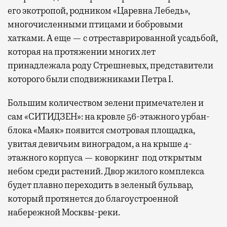
его экотропой, родником «Царевна Лебедь»,
многочисленными птицами и бобровыми
хатками. А еще — с отреставрированной усадьбой,
которая на протяжении многих лет
принадлежала роду Стрешневых, представители
которого были сподвижниками Петра I.
Большим количеством зелени примечателен и
сам «СИТИДЗЕН»: на кровле 56-этажного урбан-
блока «Маяк» появится смотровая площадка,
увитая девичьим виноградом, а на крыше 4-
этажного корпуса — коворкинг под открытым
небом среди растений. Двор жилого комплекса
будет плавно переходить в зеленый бульвар,
который протянется до благоустроенной
набережной Москвы-реки.