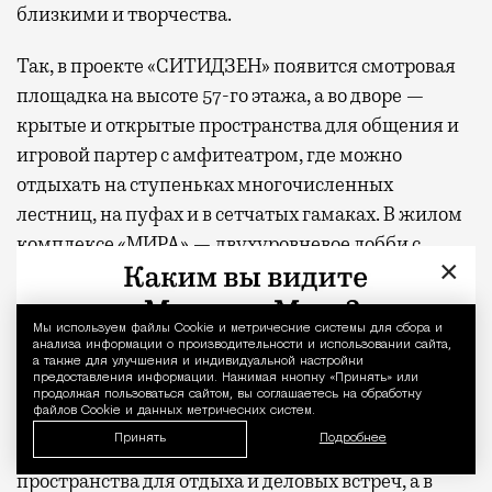
близкими и творчества.
Так, в проекте «СИТИДЗЕН» появится смотровая
площадка на высоте 57-го этажа, а во дворе —
крытые и открытые пространства для общения и
игровой партер с амфитеатром, где можно
отдыхать на ступеньках многочисленных
лестниц, на пуфах и в сетчатых гамаках. В жилом
комплексе «МИРА» — двухуровневое лобби с
×
выходом в парк, фитнес-студией и всесезонной
чайной верандой во дворе. В «С5» —
многоуровневое арт-пространство на крыше,
Мы используем файлы Сookie и метрические системы для сбора и
Уведомление 
анализа информации о производительности и использовании сайта,
переговорные, студия йоги и отдельно стоящий
а также для улучшения и индивидуальной настройки
предоставления информации. Нажимая кнопку «Принять» или
ресторан авторской кухни. В новом премиальном
продолжая пользоваться сайтом, вы соглашаетесь на обработку
файлов Cookie и данных метрических систем.
проекте MR, клубном доме «26 ПАРКВЬЮ», на
Принять
Подробнее
первых этажах предусмотрены уютные
пространства для отдыха и деловых встреч, а в