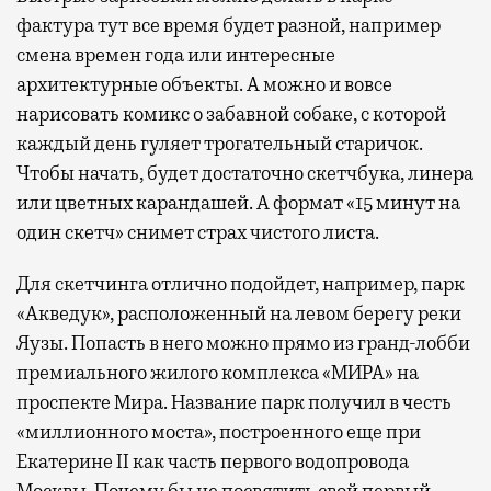
фактура тут все время будет разной, например
смена времен года или интересные
архитектурные объекты. А можно и вовсе
нарисовать комикс о забавной собаке, с которой
каждый день гуляет трогательный старичок.
Чтобы начать, будет достаточно скетчбука, линера
или цветных карандашей. А формат «15 минут на
один скетч» снимет страх чистого листа.
Для скетчинга отлично подойдет, например, парк
«Акведук», расположенный на левом берегу реки
Яузы. Попасть в него можно прямо из гранд-лобби
премиального жилого комплекса «МИРА» на
проспекте Мира. Название парк получил в честь
«миллионного моста», построенного еще при
Екатерине II как часть первого водопровода
Москвы. Почему бы не посвятить свой первый