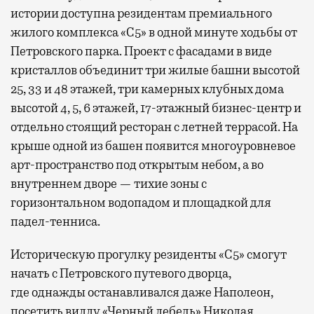
истории доступна резидентам премиального
жилого комплекса «С5»
в одной минуте ходьбы от
Петровского парка. Проект с фасадами в виде
кристаллов объединит три жилые башни высотой
25, 33 и 48 этажей, три камерных клубных дома
высотой 4, 5, 6 этажей, 17-этажный бизнес-центр и
отдельно стоящий ресторан с летней террасой. На
крыше одной из башен появится многоуровневое
арт-пространство под открытым небом, а во
внутреннем дворе — тихие зоны с
горизонтальном водопадом и площадкой для
падел-тенниса.
Историческую прогулку резиденты «С5» смогут
начать с Петровского путевого дворца,
где
однажды останавливался даже Наполеон,
посетить виллу «Черный лебедь» Николая