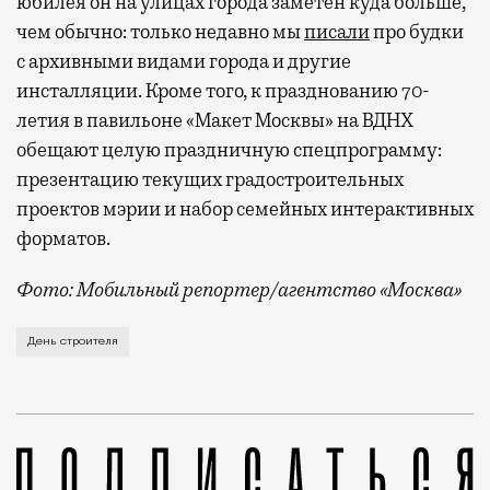
юбилея он на улицах города заметен куда больше,
чем обычно: только недавно мы
писали
про будки
с архивными видами города и другие
инсталляции. Кроме того, к празднованию 70-
летия в павильоне «Макет Москвы» на ВДНХ
обещают целую праздничную спецпрограмму:
презентацию текущих градостроительных
проектов мэрии и набор семейных интерактивных
форматов.
Фото: Мобильный репортер/агентство «Москва»
Это каска в фирменных цветах департамента строит
День строителя