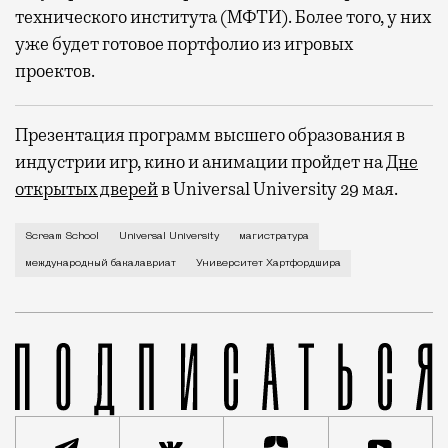
технического института (МФТИ). Более того, у них
уже будет готовое портфолио из игровых
проектов.
Презентация программ высшего образования в
индустрии игр, кино и анимации пройдет на
Дне
открытых дверей
в Universal University 29 мая.
Теперь в России можно получить признанное во все
Scream School
Universal University
магистратура
международный бакалавриат
Университет Хартфордшира