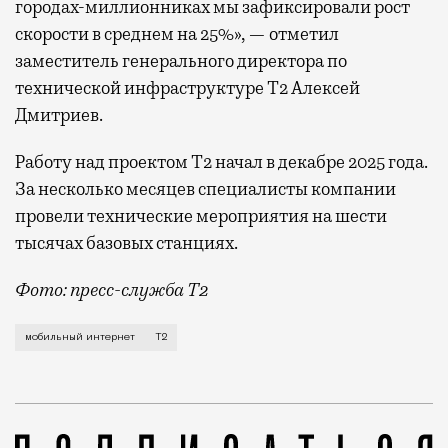
городах-миллионниках мы зафиксировали рост
скорости в среднем на 25%», — отметил
заместитель генерального директора по
технической инфраструктуре Т2 Алексей
Дмитриев.
Работу над проектом Т2 начал в декабре 2025 года.
За несколько месяцев специалисты компании
провели технические мероприятия на шести
тысячах базовых станциях.
Фото: пресс-служба Т2
Мобильный оператор Т2 завершил работы по увеличе
мобильный интернет
Т2