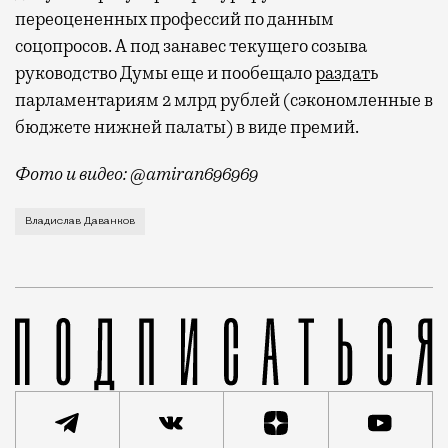
переоцененных профессий по данным
соцопросов. А под занавес текущего созыва
руководство Думы еще и пообещало
раздат
ь
парламентариям 2 млрд рублей (сэкономленные в
бюджете нижней палаты) в виде премий.
Фото и видео: @amiran696969
Видео с репликой из интервью народного избранника
Владислав Даванков