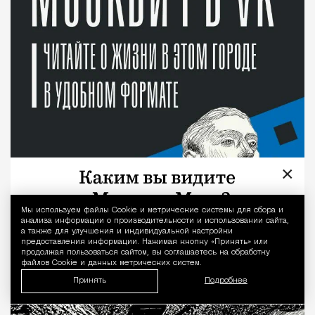
×
Мы используем файлы Сookie и метрические системы для сбора и
Уведомление 
анализа информации о производительности и использовании сайта,
а также для улучшения и индивидуальной настройки
предоставления информации. Нажимая кнопку «Принять» или
продолжая пользоваться сайтом, вы соглашаетесь на обработку
файлов Cookie и данных метрических систем.
Принять
Подробнее