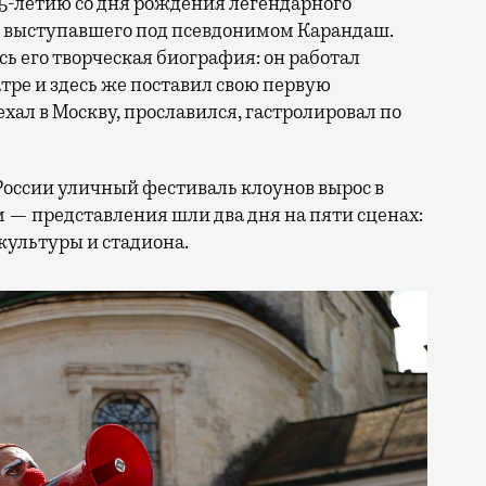
25-летию со дня рождения легендарного
, выступавшего под псевдонимом Карандаш.
сь его творческая биография: он работал
ре и здесь же поставил свою первую
ал в Москву, прославился, гастролировал по
России уличный фестиваль клоунов вырос в
 — представления шли два дня на пяти сценах:
культуры и стадиона.