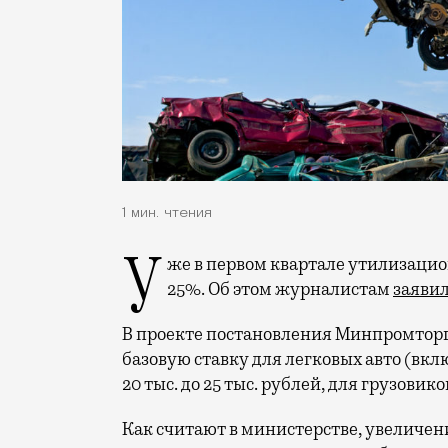
1 мин. чтения
Уже в первом квартале утилизационный сбор на автомобили будет повышен на
25%. Об этом журналистам
заяви
В проекте постановления Минпромторга
базовую ставку для легковых авто (вк
20 тыс. до 25 тыс. рублей, для грузовиков
Как считают в министерстве, увеличени