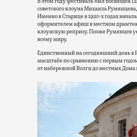
В этом году фестиваль был посвящен 1
советского клоуна Михаила Румянцева
Именно в Старице в 1920-х годах начала
оформителем афиш в местном драмтеат
клоунскую репризу. Позже Румянцев уех
всему миру.
Единственный на сегодняшний день в 
масштабе по сравнению с первым годом
от набережной Волги до местных Дома 