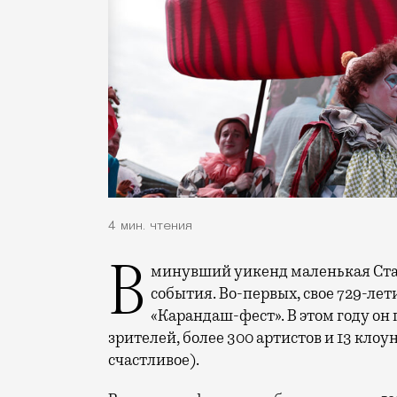
4 мин. чтения
В минувший уикенд маленькая Старица в Тверской области отметила сразу два
события. Во-первых, свое 729-ле
«Карандаш-фест». В этом году он 
зрителей, более 300 артистов и 13 клоу
счастливое).