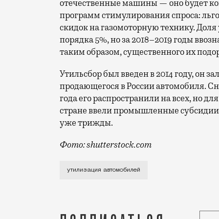
отечественные машины — оно будет к
программ стимулирования спроса: льго
скидок на газомоторную технику. Дол
порядка 5%, но за 2018–2019 годы ввозн
таким образом, существенного их подо
Утильсбор был введен в 2014 году, он 
продающегося в России автомобиля. Сна
года его распространили на всех, но д
стране ввели промышленные субсидии.
уже трижды.
Фото: shutterstock.com
Уже в первом квартале утилизационный 
утилизация автомобилей