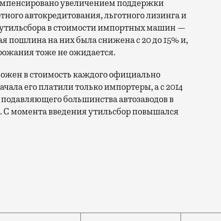
омпенсировано увеличением поддержки
тного автокредитования, льготного лизинга и
я утильсбора в стоимости импортных машин —
ая пошлина на них была снижена с 20 до 15% и,
рожания тоже не ожидается.
заложен в стоимость каждого официально
чала его платили только импортеры, а с 2014
ля подавляющего большинства автозаводов в
 С момента введения утильсбор повышался
сбор на автомобили будет повышен на 25%. Об этом жу