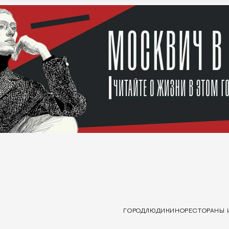
ГОРОД
ЛЮДИ
КИНО
РЕСТОРАНЫ 