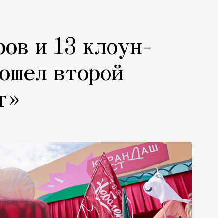
ров и 13 клоун-
рошел второй
т»