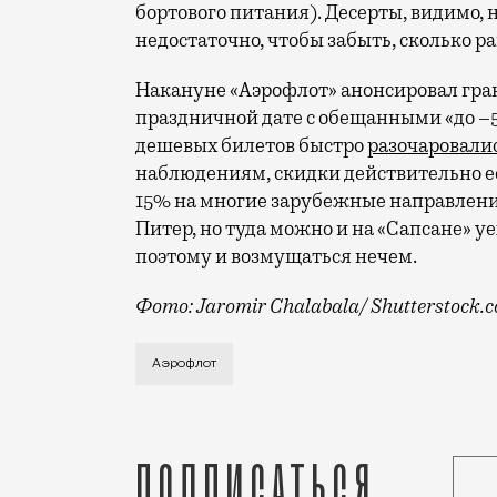
бортового питания). Десерты, видимо, 
недостаточно, чтобы забыть, сколько р
Накануне «Аэрофлот» анонсировал гра
праздничной дате с обещанными «до –
дешевых билетов быстро
разочаровали
наблюдениям, скидки действительно е
15% на многие зарубежные направления
Питер, но туда можно и на «Сапсане» уе
поэтому и возмущаться нечем.
Фото: Jaromir Chalabala/ Shutterstock.
Кажется, в «Аэрофлоте» решили, что лу
Аэрофлот
Подписаться