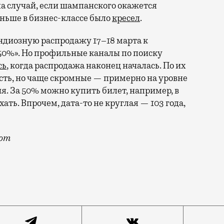
на случай, если шампанского окажется
аньше в бизнес-классе было
кресел
.
ндиозную распродажу 17–18 марта к
50%». Но профильные каналы по поиску
сь
, когда распродажа наконец началась. По их
сть, но чаще скромные — примерно на уровне
. За 50% можно купить билет, например, в
хать. Впрочем, дата-то не круглая — 103 года,
com
чший способ пережить возмущение по поводу не самой 