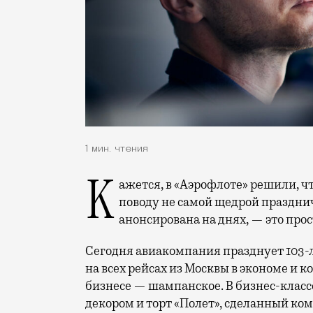
1 мин. чтения
Кажется, в «Аэрофлоте» решили, что лучший способ пережить возмущение по
поводу не самой щедрой праздни
анонсирована на днях, — это прос
Сегодня авиакомпания празднует 103-л
на всех рейсах из Москвы в экономе и 
бизнесе — шампанское. В бизнес-клас
декором и торт «Полет», сделанный ко