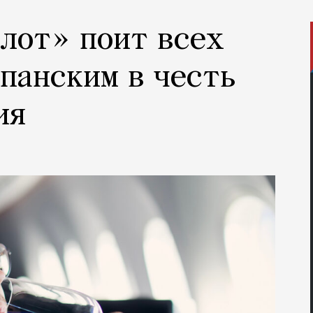
лот» поит всех
панским в честь
ия