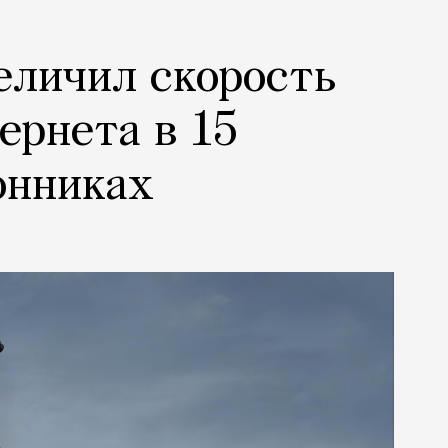
еличил скорость
ернета в 15
онниках