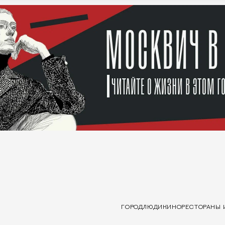
ГОРОД
ЛЮДИ
КИНО
РЕСТОРАНЫ 