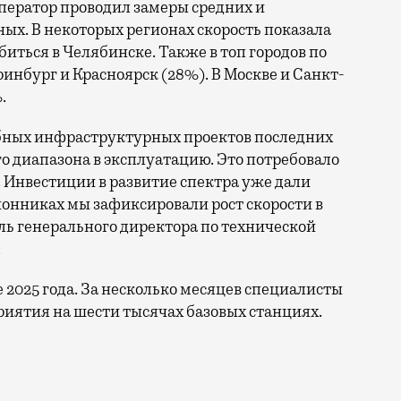
ператор проводил замеры средних и
ых. В некоторых регионах скорость показала
биться в Челябинске. Также в топ городов по
нбург и Красноярск (28%). В Москве и Санкт-
.
бных инфраструктурных проектов последних
го диапазона в эксплуатацию. Это потребовало
 Инвестиции в развитие спектра уже дали
онниках мы зафиксировали рост скорости в
ль генерального директора по технической
.
е 2025 года. За несколько месяцев специалисты
иятия на шести тысячах базовых станциях.
ы по увеличению скорости интернета в регионах. Речь