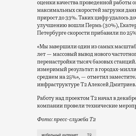
оценки качества проведенной работы о
максимальных скоростей загрузки данн
прирост до 33%. Таких цифр удалось до
улучшению вошли Пермь (30%), Екатери
Петербурге скорости прибавили по 25%
«Мы завершили один из самых масшта
лет — массовый вывод нового частотно
перенастройки тысяч базовых станций.
измеримый результат: в городах-милли
среднем на 25%», — отметил заместите
инфраструктуре Т2 Алексей Дмитриев
Работу над проектом Т2 начал в декабр
компании провели технические меропр
Фото: пресс-служба Т2
Мобильный оператор Т2 завершил работ
мобильный интернет
Т2