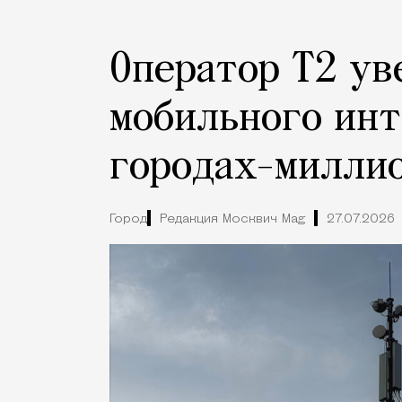
Оператор Т2 ув
мобильного инт
городах-милли
Город
Редакция Москвич Mag
27.07.2026