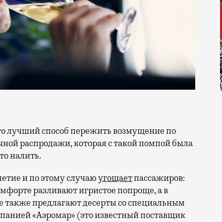
чной распродажи, которая с такой помпой была
то налить.
етие и по этому случаю
угощает
пассажиров:
комфорте разливают игристое попроще, а в
се также предлагают десерты со специальным
мпанией «Аэромар» (это известный поставщик