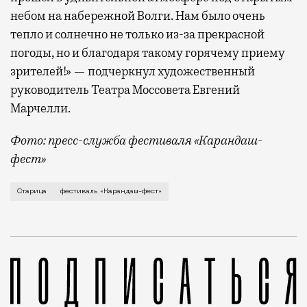
небом на набережной Волги. Нам было очень
тепло и солнечно не только из-за прекрасной
погоды, но и благодаря такому горячему приему
зрителей!» — подчеркнул художественный
руководитель Театра Моссовета Евгений
Марчелли.
Фото: пресс-служба фестиваля «Карандаш-
фест»
В минувший уикенд маленькая Старица в Тверской об
Старица
фестиваль «Карандаш-фест»