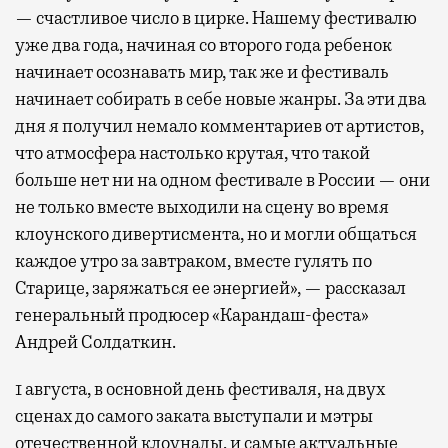
— счастливое число в цирке. Нашему фестивалю
уже два года, начиная со второго года ребенок
начинает осознавать мир, так же и фестиваль
начинает собирать в себе новые жанры. За эти два
дня я получил немало комментариев от артистов,
что атмосфера настолько крутая, что такой
больше нет ни на одном фестивале в России — они
не только вместе выходили на сцену во время
клоунского дивертисмента, но и могли общаться
каждое утро за завтраком, вместе гулять по
Старице, заряжаться ее энергией», — рассказал
генеральный продюсер «Карандаш-феста»
Андрей Солдаткин.
1 августа, в основной день фестиваля, на двух
сценах до самого заката выступали и мэтры
отечественной клоунады, и самые актуальные