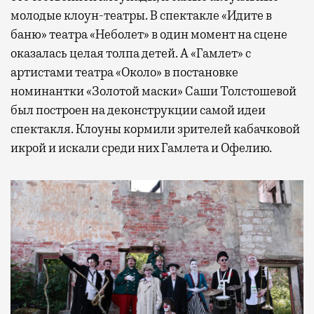
молодые клоун-театры. В спектакле «Идите в
баню» театра «Неболет» в один момент на сцене
оказалась целая толпа детей. А «Гамлет» с
артистами театра «Около» в постановке
номинантки «Золотой маски» Саши Толстошевой
был построен на деконструкции самой идеи
спектакля. Клоуны кормили зрителей кабачковой
икрой и искали среди них Гамлета и Офелию.