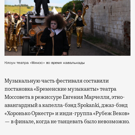
Клоун театра «Микос» во время кавалькады
Музыкальную часть фестиваля составили
постановка «Бременские музыканты» театра
Моссовета в режиссуре Евгения Марчелли, этно-
авангардный а капелла-бэнд Spokanki, джаз-бэнд
«Хоронько Оркестр» и инди-группа «Рубеж Веков»
— в финале, когда не танцевать было невозможно.