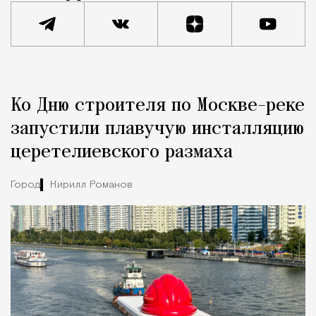
Реклама
Редакция Москвич Mag
Ко Дню строителя по Москве-реке
Город
запустили плавучую инсталляцию
церетелиевского размаха
Город
Кирилл Романов