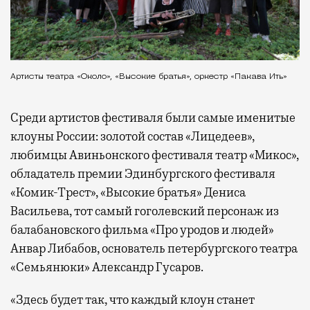
Артисты театра «Около», «Высокие братья», оркестр «Пакава Ить»
Среди артистов фестиваля были самые именитые
клоуны России: золотой состав «Лицедеев»,
любимцы Авиньонского фестиваля театр «Микос»,
обладатель премии Эдинбургского фестиваля
«Комик-Трест», «Высокие братья» Дениса
Васильева, тот самый гоголевский персонаж из
балабановского фильма «Про уродов и людей»
Анвар Либабов, основатель петербургского театра
«Семьянюки» Александр Гусаров.
«Здесь будет так, что каждый клоун станет