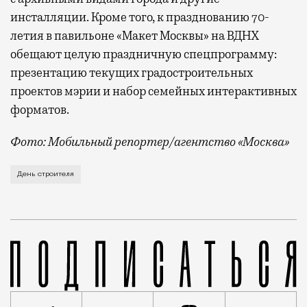
инсталляции. Кроме того, к празднованию 70-
летия в павильоне «Макет Москвы» на ВДНХ
обещают целую праздничную спецпрограмму:
презентацию текущих градостроительных
проектов мэрии и набор семейных интерактивных
форматов.
Фото: Мобильный репортер/агентство «Москва»
Это каска в фирменных цветах департамента строит
День строителя