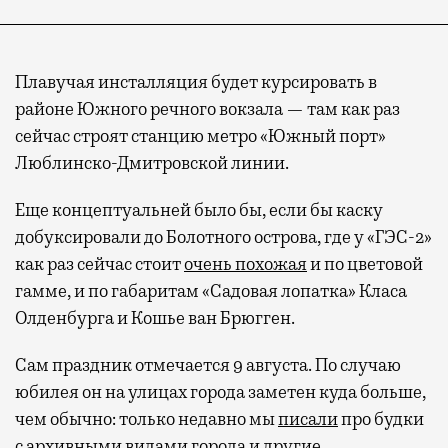
Плавучая инсталляция будет курсировать в
районе Южного речного вокзала — там как раз
сейчас строят станцию метро «Южный порт»
Люблинско-Дмитровской линии.
Еще концептуальней было бы, если бы каску
добуксировали до Болотного острова, где у «ГЭС-2»
как раз сейчас стоит
очень похожая
и по цветовой
гамме, и по габаритам «Садовая лопатка» Класа
Олденбурга и Кошье ван Брюгген.
Сам праздник отмечается 9 августа. По случаю
юбилея он на улицах города заметен куда больше,
чем обычно: только недавно мы
писали
про будки
с архивными видами города и другие