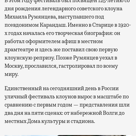
В этом году фестиваль был посвящен 125-летию со
дня рождения легендарного советского клоуна
Михаила Румянцева, выступавшего под
псевдонимом Карандаш. Именно в Старице в 1920-
х годах началась его творческая биография: он
работал оформителем афиш в местном
драмтеатре и здесь же поставил свою первую
клоунскую репризу. Позже Румянцев уехал в
Москву, прославился, гастролировал по всему
миру.
Единственный на сегодняшний день в России
уличный фестиваль клоунов вырос в масштабе по
сравнению с первым годом — представления шли
два дня на пяти сценах: от набережной Волги до
местных Дома культуры и стадиона.