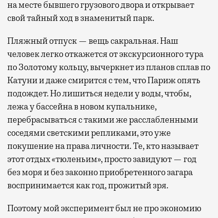
на месте бывшего грузового двора и открывает
свой тайный ход в знаменитый парк.
Пляжный отпуск — вещь сакральная. Наш
человек легко откажется от экскурсионного тура
по Золотому кольцу, вычеркнет из планов сплав по
Катуни и даже смирится с тем, что Париж опять
подождет. Но лишиться недели у воды, чтобы,
лежа у бассейна в новом купальнике,
перебрасываться с такими же расслабленными
соседями светскими репликами, это уже
покушение на права личности. Те, кто называет
этот отдых «тюленьим», просто завидуют — год
без моря и без законно приобретенного загара
воспринимается как год, прожитый зря.
Поэтому мой эксперимент был не про экономию