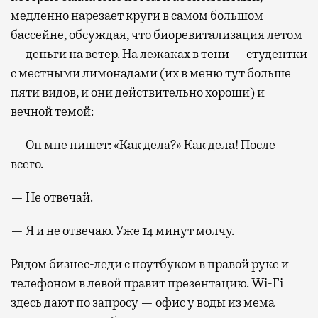
медленно нарезает круги в самом большом
бассейне, обсуждая, что биоревитализация летом
— деньги на ветер. На лежаках в тени — студентки
с местными лимонадами (их в меню тут больше
пяти видов, и они действительно хороши) и
вечной темой:
— Он мне пишет: «Как дела?» Как дела! После
всего.
— Не отвечай.
— Я и не отвечаю. Уже 14 минут молчу.
Рядом бизнес-леди с ноутбуком в правой руке и
телефоном в левой правит презентацию. Wi-Fi
здесь дают по запросу — офис у воды из мема