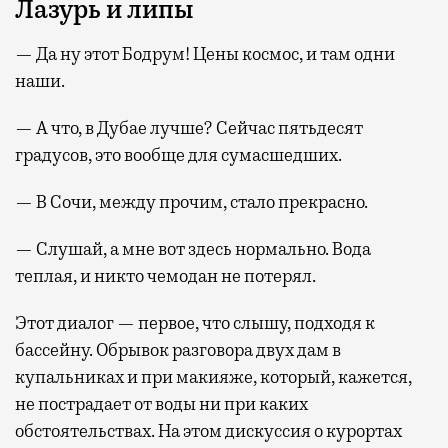
Лазурь и липы
— Да ну этот Бодрум! Цены космос, и там одни
наши.
— А что, в Дубае лучше? Сейчас пятьдесят
градусов, это вообще для сумасшедших.
— В Сочи, между прочим, стало прекрасно.
— Слушай, а мне вот здесь нормально. Вода
теплая, и никто чемодан не потерял.
Этот диалог — первое, что слышу, подходя к
бассейну. Обрывок разговора двух дам в
купальниках и при макияже, который, кажется,
не пострадает от воды ни при каких
обстоятельствах. На этом дискуссия о курортах