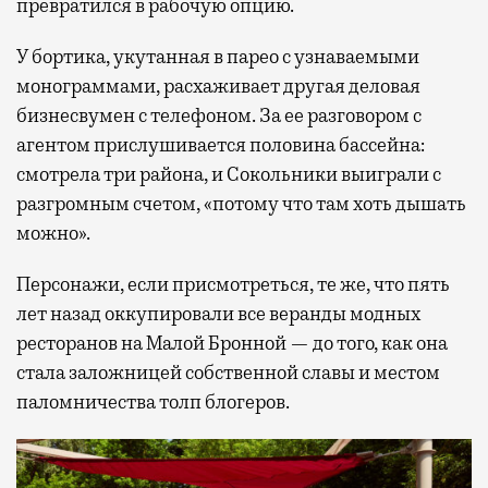
превратился в рабочую опцию.
У бортика, укутанная в парео с узнаваемыми
монограммами, расхаживает другая деловая
бизнесвумен с телефоном. За ее разговором с
агентом прислушивается половина бассейна:
смотрела три района, и Сокольники выиграли с
разгромным счетом, «потому что там хоть дышать
можно».
Персонажи, если присмотреться, те же, что пять
лет назад оккупировали все веранды модных
ресторанов на Малой Бронной — до того, как она
стала заложницей собственной славы и местом
паломничества толп блогеров.