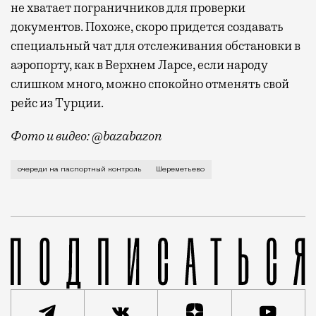
не хватает пограничников для проверки
документов. Похоже, скоро придется создавать
специальный чат для отслеживания обстановки в
аэропорту, как в Верхнем Ларсе, если народу
слишком много, можно спокойно отменять свой
рейс из Турции.
Фото и видео: @bazabazon
Пассажиры аэропорта Шереметьево сегодня жалуются 
очереди на паспортный контроль
Шереметьево