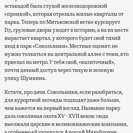
эстакадой была глухой железнодорожной
«промкой», которая отрезала жилые кварталы от
парка. Теперь по Митьковской ветке курсирует
D3, грузовые дворы уходят в историю, а на их месте
вырастает квартал, у которого будет свой тихий
вход в парк «Сокольники». Местные оценят: не
нужно толкаться на центральной аллее с теми, кто
приехал на метро. У тебя свой, «калиточный»,
почти дачный доступ через тихую и зеленую
улицу Шумкина.
Кстати, про дачи. Сокольники, если разобраться,
для курортной легенды подходят даже больше,
чем кажется на первый взгляд. Название парку
дала соколиная охота XV−XVII веков: сюда
выезжали царские и великокняжеские компании,
а особенно ей увлекался Алексей Михайлович.