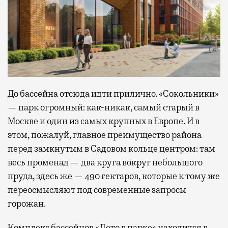
До бассейна отсюда идти прилично. «Сокольники»
— парк огромный: как-никак, самый старый в
Москве и один из самых крупных в Европе. И в
этом, пожалуй, главное преимущество района
перед замкнутым в Садовом кольце центром: там
весь променад — два круга вокруг небольшого
пруда, здесь же — 490 гектаров, которые к тому же
переосмысляют под современные запросы
горожан.
Комплекс бассейнов «Лето в парке» находится в