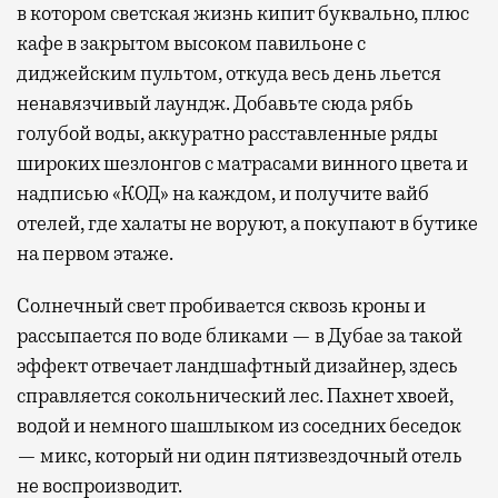
в котором светская жизнь кипит буквально, плюс
кафе в закрытом высоком павильоне с
диджейским пультом, откуда весь день льется
ненавязчивый лаундж. Добавьте сюда рябь
голубой воды, аккуратно расставленные ряды
широких шезлонгов с матрасами винного цвета и
надписью «КОД» на каждом, и получите вайб
отелей, где халаты не воруют, а покупают в бутике
на первом этаже.
Солнечный свет пробивается сквозь кроны и
рассыпается по воде бликами — в Дубае за такой
эффект отвечает ландшафтный дизайнер, здесь
справляется сокольнический лес. Пахнет хвоей,
водой и немного шашлыком из соседних беседок
— микс, который ни один пятизвездочный отель
не воспроизводит.