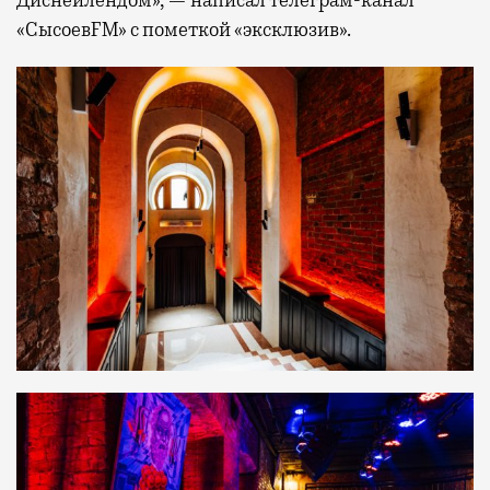
Диснейлендом», — написал телеграм-канал
«СысоевFM» с пометкой «эксклюзив».