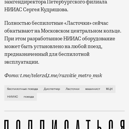
не только в столице. Всего доступно более
замгендиректора Петербургского филиала
1000 бизнес-залов по всему миру.
НИИАС Сергея Кудряшова.
Полностью беспилотные «Ласточки» сейчас
обкатывают на Московском центральном кольце.
При этом разработанное НИИАС оборудование
может быть установлено на любой поезд,
предназначенный для беспилотной
эксплуатации.
Фото: t.me/telerzd,t.me/razvitie_metro_msk
Новые поезда работают на четвертом уровне автома
беспилотные поезда
Диспетчер
Ласточки
машинист
МЦК
НИИАС
поезда