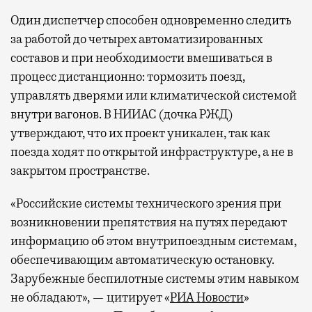
спокойно закончить дела или спланировать
Один диспетчер способен одновременно следить
активности в путешествии, например
забронировать нужные билеты и рестораны.
за работой до четырех автоматизированных
составов и при необходимости вмешиваться в
процесс дистанционно: тормозить поезд,
управлять дверями или климатической системой
Бизнес-зал становится местом, где можно
внутри вагонов. В НИИАС (дочка РЖД)
провести переговоры, поработать или просто
утверждают, что их проект уникален, так как
выпить кофе, наблюдая сквозь панорамные
окна за тем, как взлетают и садятся
поезда ходят по открытой инфраструктуре, а не в
самолеты. В Москве нет недостатка
закрытом пространстве.
в лаунжах. В аэропортах их обычно
«Российские системы технического зрения при
несколько — в разных зонах воздушных
возникновении препятствия на путях передают
гаваней. На некоторых вокзалах — тоже.
информацию об этом внутрипоездным системам,
Лаунжи доступны на Ленинградском,
обеспечивающим автоматическую остановку.
Павелецком, Казанском, Ярославском
и Курском вокзалах.
Попасть в бизнес-залы
Зарубежные беспилотные системы этим навыком
могут держатели карт Mir Supreme. Причем
не обладают», — цитирует «
РИА Новости
»