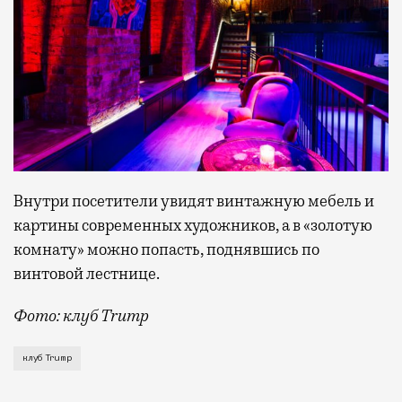
Внутри посетители увидят винтажную мебель и
картины современных художников, а в «золотую
комнату» можно попасть, поднявшись по
винтовой лестнице.
Фото: клуб Trump
Любовь москвичей к бывшему американскому президе
клуб Trump