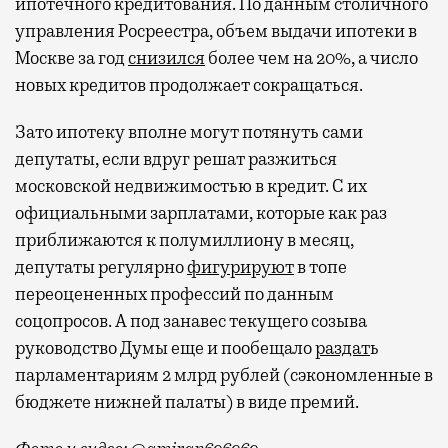
ипотечного кредитования. По данным столичного
управления Росреестра, объем выдачи ипотеки в
Москве за год
снизился
более чем на 20%, а число
новых кредитов продолжает сокращаться.
Зато ипотеку вполне могут потянуть сами
депутаты, если вдруг решат разжиться
московской недвижимостью в кредит. С их
официальными зарплатами, которые как раз
приближаются к полумиллиону в месяц,
депутаты регулярно
фигурируют
в топе
переоцененных профессий по данным
соцопросов. А под занавес текущего созыва
руководство Думы еще и пообещало
раздат
ь
парламентариям 2 млрд рублей (сэкономленные в
бюджете нижней палаты) в виде премий.