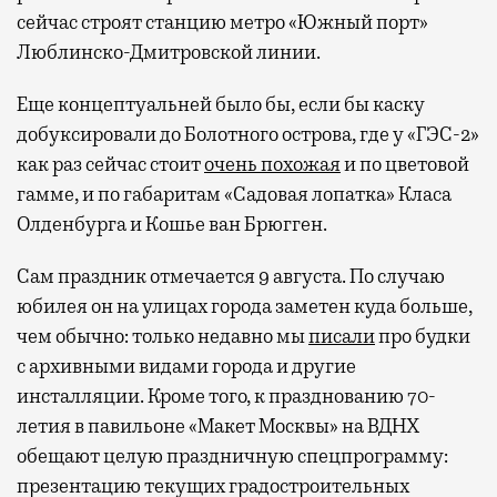
сейчас строят станцию метро «Южный порт»
Люблинско-Дмитровской линии.
Еще концептуальней было бы, если бы каску
добуксировали до Болотного острова, где у «ГЭС-2»
как раз сейчас стоит
очень похожая
и по цветовой
гамме, и по габаритам «Садовая лопатка» Класа
Олденбурга и Кошье ван Брюгген.
Сам праздник отмечается 9 августа. По случаю
юбилея он на улицах города заметен куда больше,
чем обычно: только недавно мы
писали
про будки
с архивными видами города и другие
инсталляции. Кроме того, к празднованию 70-
летия в павильоне «Макет Москвы» на ВДНХ
обещают целую праздничную спецпрограмму:
презентацию текущих градостроительных