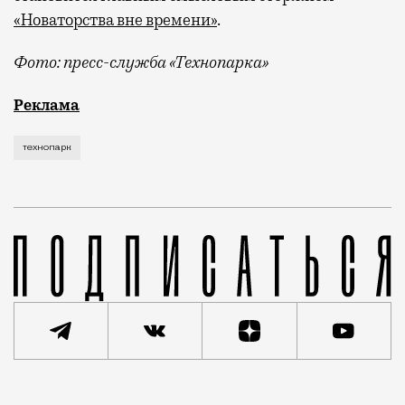
«Новаторства вне времени»
.
Фото: пресс-служба «Технопарка»
Рекламные кампании техники редко выходят за рамк
Реклама
технопарк