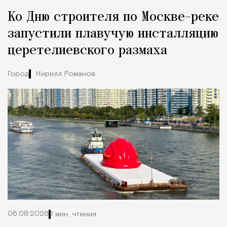
Реклама
Редакция Москвич Mag
Ко Дню строителя по Москве-реке
Город
запустили плавучую инсталляцию
церетелиевского размаха
Город
Кирилл Романов
06.08.2026
1 мин. чтения