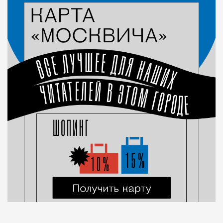
Город