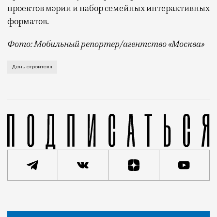
проектов мэрии и набор семейных интерактивных
форматов.
Фото: Мобильный репортер/агентство «Москва»
Это каска в фирменных цветах департамента строит
День строителя
Статья
Кирилл Романов