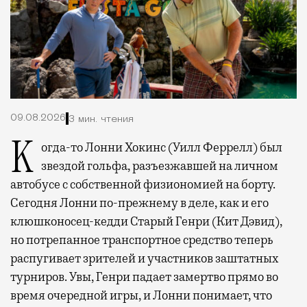
09.08.2026
3 мин. чтения
Когда-то Лонни Хокинс (Уилл Феррелл) был
звездой гольфа, разъезжавшей на личном
автобусе с собственной физиономией на борту.
Сегодня Лонни по-прежнему в деле, как и его
клюшконосец-кедди Старый Генри (Кит Дэвид),
но потрепанное транспортное средство теперь
распугивает зрителей и участников заштатных
турниров. Увы, Генри падает замертво прямо во
время очередной игры, и Лонни понимает, что