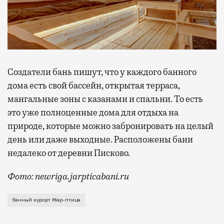
Создатели бань пишут, что у каждого банного
дома есть свой бассейн, открытая терраса,
мангальные зоны с казанами и спальни. То есть
это уже полноценные дома для отдыха на
природе, которые можно забронировать на целый
день или даже выходные.
Расположены бани
недалеко от деревни Писково.
Фото: newriga.jarpticabani.ru
Больше года назад первые бани «Жар-птица» появили
банный курорт Жар-птица