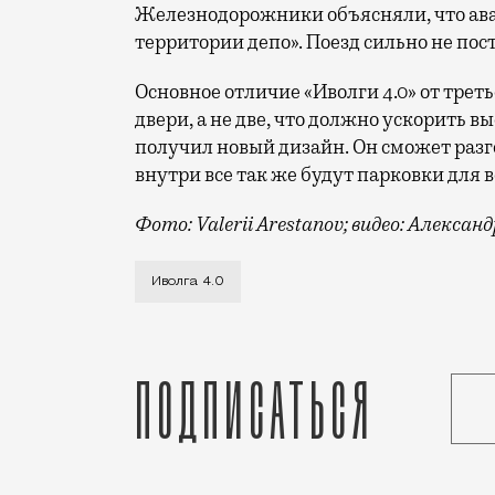
Железнодорожники объясняли, что ав
территории депо». Поезд сильно не пос
Основное отличие «Иволги 4.0» от треть
двери, а не две, что должно ускорить в
получил новый дизайн. Он сможет разго
внутри все так же будут парковки для 
Фото: Valerii Arestanov; видео: Алекса
Утром поезд «Иволга 4.0» вышел на обк
Иволга 4.0
Подписаться