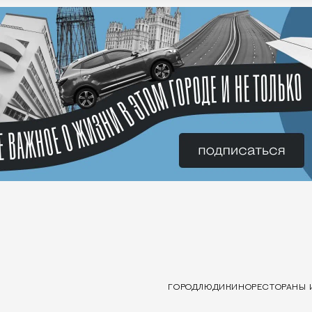
ГОРОД
ЛЮДИ
КИНО
РЕСТОРАНЫ 