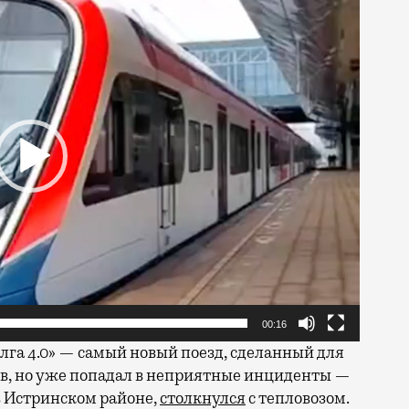
00:16
олга 4.0» — самый новый поезд, сделанный для
ов, но уже попадал в неприятные инциденты —
в Истринском районе,
столкнулся
с тепловозом.