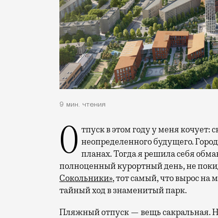
9 мин. чтения
Отпуск в этом году у меня кочует: сначала переехал на август, потом в область
неопределенного будущего. Город
планах. Тогда я решила себя обм
полноценный курортный день, не покид
Сокольники»
, тот самый, что вырос на
тайный ход в знаменитый парк.
Пляжный отпуск — вещь сакральная. Н