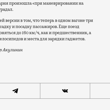
ария произошла «при маневрировании на
традал.
ей версии в том, что теперь в одном вагоне три
ысадку и посадку пассажиров. Еще поезд
няться до 160 км/ч, как и предшественник, а
велосипедов и места для зарядки гаджетов.
ндр Акулинин
атку по четвертому диаметру. Можно сделать вывод, чт