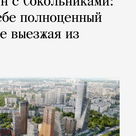
н с Сокольниками:
ебе полноценный
не выезжая из