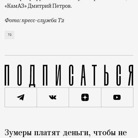
«КамАЗ» Дмитрий Петров.
Фото: пресс-служба Т2
Т2 развивает решения для автомобильной отрасли и
Т2
Реклама
Редакция Москвич Mag
Зумеры платят деньги, чтобы не
Город