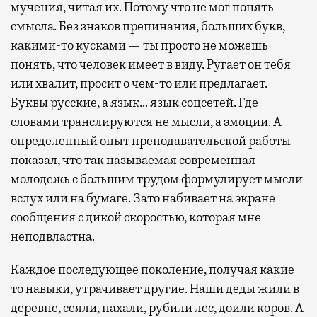
мучения, читая их. Потому что не мог понять
смысла. Без знаков препинания, больших букв,
какими-то кусками — ты просто не можешь
понять, что человек имеет в виду. Ругает он тебя
или хвалит, просит о чем-то или предлагает.
Буквы русские, а язык… язык соцсетей. Где
словами транслируются не мысли, а эмоции. А
определенный опыт преподавательской работы
показал, что так называемая современная
молодежь с большим трудом формулирует мысли
вслух или на бумаге. Зато набивает на экране
сообщения с дикой скоростью, которая мне
неподвластна.
Каждое последующее поколение, получая какие-
то навыки, утрачивает другие. Наши деды жили в
деревне, сеяли, пахали, рубили лес, доили коров. А