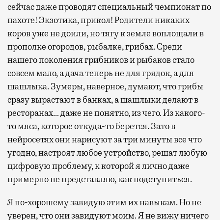
сейчас даже проводят специальный чемпионат по
пахоте! Экзотика, прикол! Родители никаких
коров уже не доили, но тягу к земле воплощали в
прополке огородов, рыбалке, грибах. Среди
нашего поколения грибников и рыбаков стало
совсем мало, а дача теперь не для грядок, а для
шашлыка. Зумеры, наверное, думают, что грибы
сразу вырастают в банках, а шашлыки делают в
ресторанах… даже не понятно, из чего. Из какого-
то мяса, которое откуда-то берется. Зато в
нейросетях они нарисуют за три минуты все что
угодно, настроят любое устройство, решат любую
цифровую проблему, к которой я лично даже
примерно не представляю, как подступиться.
Я по-хорошему завидую этим их навыкам. Но не
уверен, что они завидуют моим. Я не вижу ничего