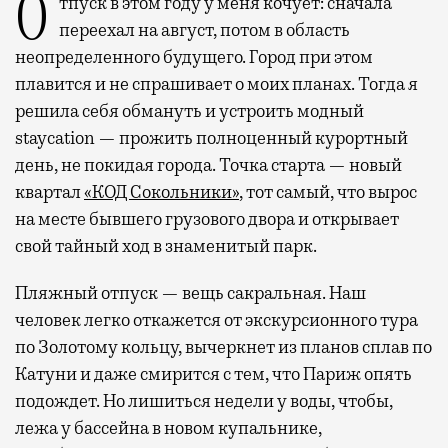
Отпуск в этом году у меня кочует: сначала
переехал на август, потом в область
неопределенного будущего. Город при этом
плавится и не спрашивает о моих планах. Тогда я
решила себя обмануть и устроить модный
staycation — прожить полноценный курортный
день, не покидая города. Точка старта — новый
квартал
«КОД Сокольники»
, тот самый, что вырос
на месте бывшего грузового двора и открывает
свой тайный ход в знаменитый парк.
Пляжный отпуск — вещь сакральная. Наш
человек легко откажется от экскурсионного тура
по Золотому кольцу, вычеркнет из планов сплав по
Катуни и даже смирится с тем, что Париж опять
подождет. Но лишиться недели у воды, чтобы,
лежа у бассейна в новом купальнике,