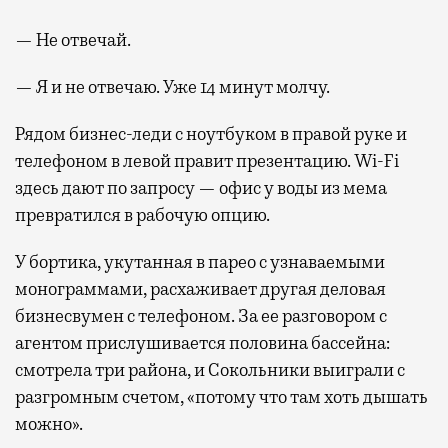
— Не отвечай.
— Я и не отвечаю. Уже 14 минут молчу.
Рядом бизнес-леди с ноутбуком в правой руке и
телефоном в левой правит презентацию. Wi-Fi
здесь дают по запросу — офис у воды из мема
превратился в рабочую опцию.
У бортика, укутанная в парео с узнаваемыми
монограммами, расхаживает другая деловая
бизнесвумен с телефоном. За ее разговором с
агентом прислушивается половина бассейна:
смотрела три района, и Сокольники выиграли с
разгромным счетом, «потому что там хоть дышать
можно».