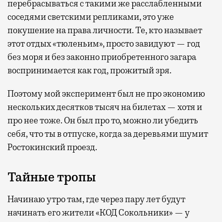
перебрасываться с такими же расслабленными
соседями светскими репликами, это уже
покушение на права личности. Те, кто называет
этот отдых «тюленьим», просто завидуют — год
без моря и без законно приобретенного загара
воспринимается как год, прожитый зря.
Поэтому мой эксперимент был не про экономию
нескольких десятков тысяч на билетах — хотя и
про нее тоже. Он был про то, можно ли убедить
себя, что ты в отпуске, когда за деревьями шумит
Ростокинский проезд.
Тайные тропы
Начинаю утро там, где через пару лет будут
начинать его жители «КОД Сокольники» — у