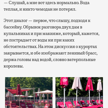
— Слушай, а мне вот здесь нормально. Вода
теплая, и никто чемодан не потерял.
Этот диалог — первое, что слышу, подходя к
бассейну. Обрывок разговора двух дам в
купальниках и при макияже, который, кажется,
не пострадает от воды ни при каких
обстоятельствах. На этом дискуссия о курортах
закрывается, и обе изображают ленивый брасс,
держа головы над водой, словно ватерпольные
королевы.