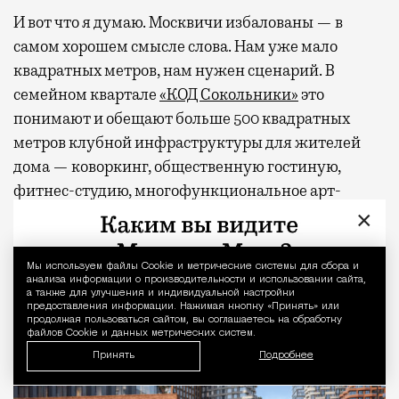
И вот что я думаю. Москвичи избалованы — в
самом хорошем смысле слова. Нам уже мало
квадратных метров, нам нужен сценарий. В
семейном квартале
«КОД Сокольники»
это
понимают и обещают больше 500 квадратных
метров клубной инфраструктуры для жителей
дома — коворкинг, общественную гостиную,
фитнес-студию, многофункциональное арт-
пространство и двухуровневую «игровую» для
×
детей. А снаружи, через свой тихий вход, будет
легендарный парк со всем его курортным
Мы используем файлы Сookie и метрические системы для сбора и
Уведомление 
анализа информации о производительности и использовании сайта,
хозяйством.
а также для улучшения и индивидуальной настройки
предоставления информации. Нажимая кнопку «Принять» или
продолжая пользоваться сайтом, вы соглашаетесь на обработку
файлов Cookie и данных метрических систем.
Принять
Подробнее