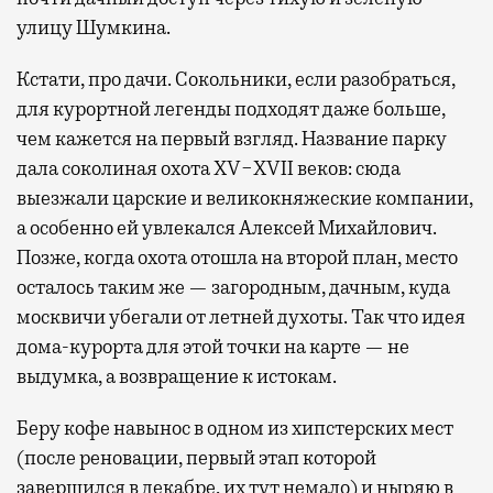
улицу Шумкина.
Кстати, про дачи. Сокольники, если разобраться,
для курортной легенды подходят даже больше,
чем кажется на первый взгляд. Название парку
дала соколиная охота XV−XVII веков: сюда
выезжали царские и великокняжеские компании,
а особенно ей увлекался Алексей Михайлович.
Позже, когда охота отошла на второй план, место
осталось таким же — загородным, дачным, куда
москвичи убегали от летней духоты. Так что идея
дома-курорта для этой точки на карте — не
выдумка, а возвращение к истокам.
Беру кофе навынос в одном из хипстерских мест
(после реновации, первый этап которой
завершился в декабре, их тут немало) и ныряю в