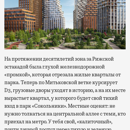
На протяжении десятилетий зона за Рижской
эстакадой была глухой железнодорожной
«промкой», которая отрезала жилые кварталы от
парка. Теперь по Митьковской ветке курсирует
D3, грузовые дворы уходят в историю, а на их месте
вырастает квартал, у которого будет свой тихий
вход в парк «Сокольники». Местные оценят: не
нужно толкаться на центральной аллее с теми, кто
приехал на метро. У тебя свой, «калиточный»,
почти дачный доступ через тихую и зеленую