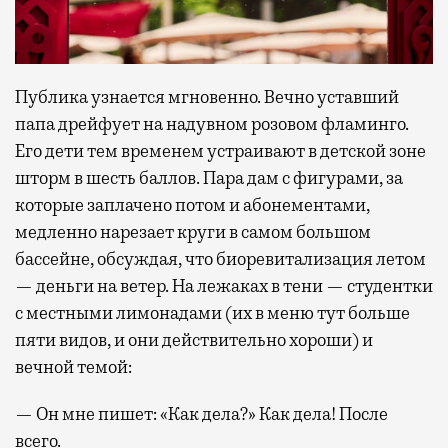
Публика узнается мгновенно. Вечно уставший
папа дрейфует на надувном розовом фламинго.
Его дети тем временем устраивают в детской зоне
шторм в шесть баллов. Пара дам с фигурами, за
которые заплачено потом и абонементами,
медленно нарезает круги в самом большом
бассейне, обсуждая, что биоревитализация летом
— деньги на ветер. На лежаках в тени — студентки
с местными лимонадами (их в меню тут больше
пяти видов, и они действительно хороши) и
вечной темой:
— Он мне пишет: «Как дела?» Как дела! После
всего.