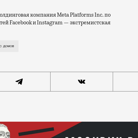
лдинговая компания Meta Platforms Inc. по
тей Facebook и Instagram — экстремистская
0 г. «Об этапах реализации Программы реновации жилищ
с домов