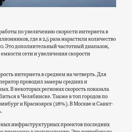
ллионников, где в 2,5 раза нарастили количество
0. Это дополнительный частотный диапазон,
емкости сети и увеличения скорости
орость интернета в среднем на четверть. Для
ператор проводил замеры средних и
ых. В некоторых регионах скорость показала
биться в Челябинске. Также в топ городов по
нбург и Красноярск (28%). В Москве и Санкт-
.
бных инфраструктурных проектов последних
го диапазона в эксплуатацию. Это потребовало