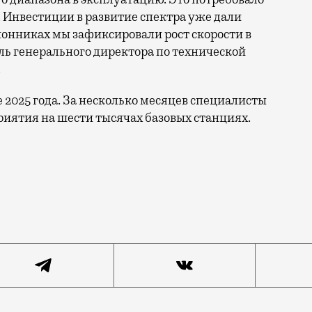
 Инвестиции в развитие спектра уже дали
онниках мы зафиксировали рост скорости в
ль генерального директора по технической
.
е 2025 года. За несколько месяцев специалисты
иятия на шести тысячах базовых станциях.
ы по увеличению скорости интернета в регионах. Речь