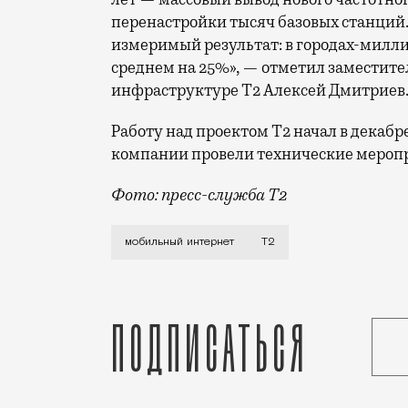
перенастройки тысяч базовых станций.
измеримый результат: в городах-милли
среднем на 25%», — отметил заместите
инфраструктуре Т2 Алексей Дмитриев
Работу над проектом Т2 начал в декабр
компании провели технические меропр
Фото: пресс-служба Т2
Мобильный оператор Т2 завершил работ
мобильный интернет
Т2
Подписаться