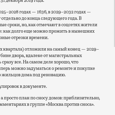
31 декабря 2019 года.
2025–2028 годах — 1636, в 2029–2032 годах —
т отдельно до конца следующего года. В
ые сроки, но, как отмечают в соцсетях жители
е: как долго еще можно прожить в нынешних
разные отрезки времени.
х квартала) отложили на самый конец — 2029–
лубине двора, вдалеке от магистральных
разу все. На самом деле хорошо, что
теперь можно задуматься о ремонте и покупке
з жильцов дома под реновацию.
лировок в документе.
 а просто план по сносу домов: приблизительно,
омментариях в группе «Москва против сноса».