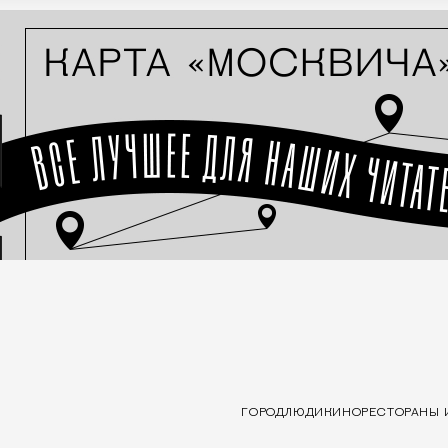
ГОРОД
ЛЮДИ
КИНО
РЕСТОРАНЫ 