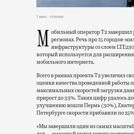
1 мин. чтения
Мобильный оператор Т2 завершил работы по увеличению скорости интернета в
регионах. Речь про 15 городов-ми
инфраструктуры со слоем LTE230
который используется для расширения 
мобильного интернета.
Всего в рамках проекта Т2 увеличил ск
оценки качества проведенной работы о
максимальных скоростей загрузки данн
прирост до 33%. Таких цифр удалось до
улучшению вошли Пермь (30%), Екатери
Петербурге скорости прибавили по 25%
«Мы завершили один из самых масшта
лет — массовый вывод нового частотно