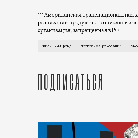
*** Американская транснациональная хо
реализации продуктов ‒ социальных се
организация, запрещенная в РФ
Приказ №45/182/ПР-335/20 от 12.08.202
жилищный фонд
программа реновации
сно
Подписаться
Статья
Редакция Москвич Mag
Город