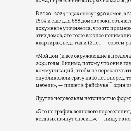
дома, переселение которых началось до 
В 2020–2024 годах снесут 930 домов, в 
1809 и еще для 688 домов сроки объявя
документе уточняется, что это примерн
этих домов, это тоже важное понимани
квартирах, ведь год и 12 лет — совсем 
«Мой дом (и все окружающие в предела
2032 годы. Видимо, потому что они в г
коммуникаций, чтобы не перекапывать с
опубликовали сразу на 10 лет вперед, 
***
мебели», — пишет в фейсбуке
один и
Другие недовольны неточностью форму
«Это не график волнового переселения,
когда их начнут сносить», — пишут в к