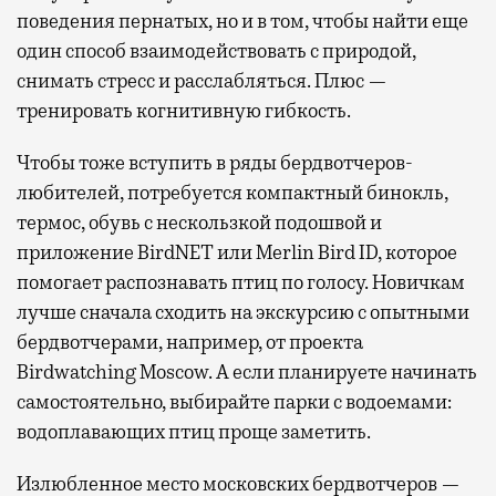
поведения пернатых, но и в том, чтобы найти еще
один способ взаимодействовать с природой,
снимать стресс и расслабляться. Плюс —
тренировать когнитивную гибкость.
Чтобы тоже вступить в ряды бердвотчеров-
любителей, потребуется компактный бинокль,
термос, обувь с нескользкой подошвой и
приложение BirdNET или Merlin Bird ID, которое
помогает распознавать птиц по голосу. Новичкам
лучше сначала сходить на экскурсию с опытными
бердвотчерами, например, от проекта
Birdwatching Moscow. А если планируете начинать
самостоятельно, выбирайте парки с водоемами:
водоплавающих птиц проще заметить.
Излюбленное место московских бердвотчеров —