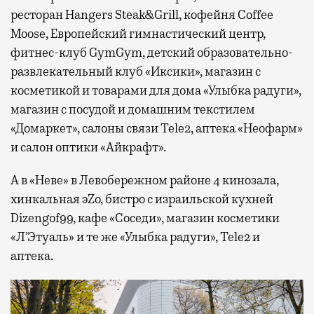
ресторан Hangers Steak&Grill, кофейня Coffee
Moose, Европейский гимнастический центр,
фитнес-клуб GymGym, детский образовательно-
развлекательный клуб «Иксики», магазин с
косметикой и товарами для дома «Улыбка радуги»,
магазин с посудой и домашним текстилем
«Домаркет», салоны связи Tele2, аптека «Неофарм»
и салон оптики «Айкрафт».
А в «Неве» в Левобережном районе 4 кинозала,
хинкальная эZо, бистро с израильской кухней
Dizengof99, кафе «Соседи», магазин косметики
«Л’Этуаль» и те же «Улыбка радуги», Tele2 и
аптека.