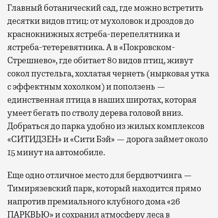
Главный ботанический сад, где можно встретить
десятки видов птиц: от мухоловок и дроздов до
краснокнижных ястреба-перепелятника и
ястреба-тетеревятника. А в «Покровском-
Стрешнево», где обитает 80 видов птиц, живут
сокол пустельга, хохлатая чернеть (нырковая утка
с эффектным хохолком) и поползень —
единственная птица в наших широтах, которая
умеет бегать по стволу дерева головой вниз.
Добраться до парка удобно из жилых комплексов
«СИТИДЗЕН» и «Сити Бэй» — дорога займет около
15 минут на автомобиле.
Еще одно отличное место для бердвотчинга —
Тимирязевский парк, который находится прямо
напротив премиального клубного дома «26
ПАРКВЬЮ» и сохранил атмосферу леса в