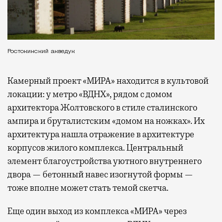
Ростокинский акведук
Камерный проект «МИРА» находится в культовой
локации: у метро «ВДНХ», рядом с домом
архитектора Жолтовского в стиле сталинского
ампира и бруталистским «домом на ножках». Их
архитектура нашла отражение в архитектуре
корпусов жилого комплекса. Центральный
элемент благоустройства уютного внутреннего
двора — бетонный навес изогнутой формы —
тоже вполне может стать темой скетча.
Еще один выход из комплекса «МИРА» через