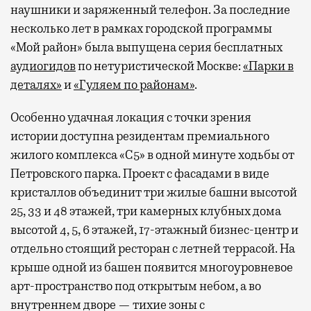
наушники и заряженный телефон. За последние
несколько лет в рамках городской программы
«Мой район» была выпущена серия бесплатных
аудиогидов
по нетуристической Москве:
«Парки в
деталях»
и
«Гуляем по районам»
.
Особенно удачная локация с точки зрения
истории доступна резидентам премиального
жилого комплекса «С5»
в одной минуте ходьбы от
Петровского парка. Проект с фасадами в виде
кристаллов объединит три жилые башни высотой
25, 33 и 48 этажей, три камерных клубных дома
высотой 4, 5, 6 этажей, 17-этажный бизнес-центр и
отдельно стоящий ресторан с летней террасой. На
крыше одной из башен появится многоуровневое
арт-пространство под открытым небом, а во
внутреннем дворе — тихие зоны с