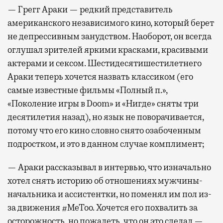
— Грегг Араки — редкий представитель
американского независимого кино, который берет
не депрессивным занудством. Наоборот, он всегда
оглушал зрителей яркими красками, красивыми
актерами и сексом. Шестидесятишестилетнего
Араки теперь хочется назвать классиком (его
самые известные фильмы «Полный п.»,
«Поколение игры в Doom» и «Нигде» сняты три
десятилетия назад), но язык не поворачивается,
потому что его кино словно снято озабоченным
подростком, и это в данном случае комплимент;
— Араки рассказывал в интервью, что изначально
хотел снять историю об отношениях мужчины-
начальника и ассистентки, но поменял им пол из-
за движения #MeToo. Хочется его похвалить за
осторожность, но пожалеть, что он это сделал —