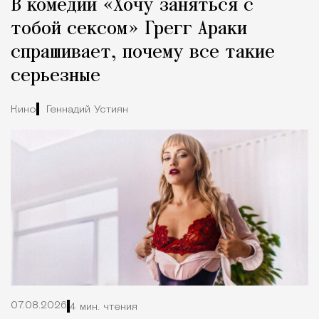
В комедии «Хочу заняться с
Город
тобой сексом» Грегг Араки
спрашивает, почему все такие
серьезные
Кино
Геннадий Устиян
07.08.2026
4 мин. чтения