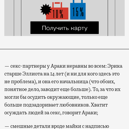
— секс-партнеры у Араки неравны во всем: Эрика
старше Эллиота на 14 лет (и ни для кого здесь это
не проблема), и она его начальница (что обоих,
понятное дело, заводит еще больше). То, за что их
могли бы осудить окружающие, только еще
больше подзадоривает любовников. Хватит
осуждать людей за секс, говорит Араки;
— смешные детали вроде майки с надписью