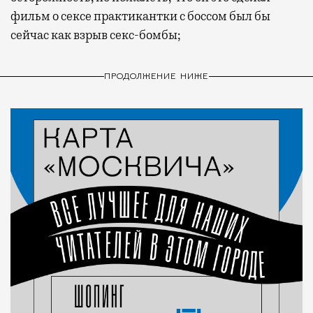
фильм о сексе практикантки с боссом был бы
сейчас как взрыв секс-бомбы;
ПРОДОЛЖЕНИЕ НИЖЕ