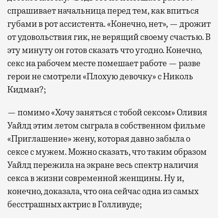
спрашивает начальница перед тем, как впиться
губами в рот ассистента. «Конечно, нет», — дрожит
от удовольствия гик, не верящий своему счастью. В
эту минуту он готов сказать что угодно. Конечно,
секс на рабочем месте помешает работе — разве
герои не смотрели «Плохую девочку» с Николь
Кидман?;
— помимо «Хочу заняться с тобой сексом» Оливия
Уайлд этим летом сыграла в собственном фильме
«Приглашение» жену, которая давно забыла о
сексе с мужем. Можно сказать, что таким образом
Уайлд пережила на экране весь спектр наличия
секса в жизни современной женщины. Ну и,
конечно, доказала, что она сейчас одна из самых
бесстрашных актрис в Голливуде;