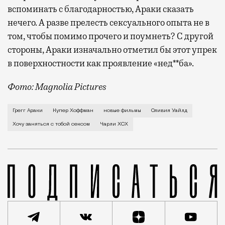
вспоминать с благодарностью, Араки сказать
нечего. А разве прелесть сексуального опыта не в
том, чтобы помимо прочего и поумнеть? С другой
стороны, Араки изначально отметил бы этот упрек
в поверхностности как проявление «нед**ба».
Фото: Magnolia Pictures
В первой же сцене своего нового фильма Грегг Арак
Грегг Араки
Купер Хоффман
новые фильмы
Оливия Уайлд
Хочу заняться с тобой сексом
Чарли XCX