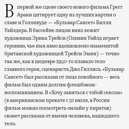
В первой же сцене своего нового фильма Грегг
Араки цитирует одну из лучших картин о
славе и Голливуде — «Бульвар Сансет» Билли
Уайлдера. В бассейне лицом вниз лежит
художница Эрика Трейси (Оливия Уайлд играет
героиню, чье имя явно вдохновлено знаменитой
британской художницей Трейси Эмин) — точно
так же, как в шедевре 1950-го плавало тело
главного героя, сценариста Джо Гиллиса. «Бульвар
Сансет» был рассказан от лица покойного — весь
фильм был одним долгим флешбэком-
воспоминанием. В «Хочу заняться с тобой сексом»
(в американском прокате с 31 июля, в России
фильм можно посмотреть онлайн у пиратов)
сюжет рассказан от имени человека, нашедшего
тело.