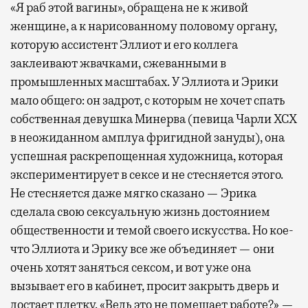
«Я раб этой вагины», обращена не к живой
женщине, а к нарисованному половому органу,
которую ассистент Эллиот и его коллега
заклеивают жвачками, сжеванными в
промышленных масштабах. У Эллиота и Эрики
мало общего: он задрот, с которым не хочет спать
собственная девушка Минерва (певица Чарли XCX
в неожиданном амплуа фригидной зануды), она
успешная раскрепощенная художница, которая
экспериментирует в сексе и не стесняется этого.
Не стесняется даже мягко сказано — Эрика
сделала свою сексуальную жизнь достоянием
общественности и темой своего искусства. Но кое-
что Эллиота и Эрику все же объединяет — они
очень хотят заняться сексом, и вот уже она
вызывает его в кабинет, просит закрыть дверь и
достает плетку. «Ведь это не помешает работе?» —