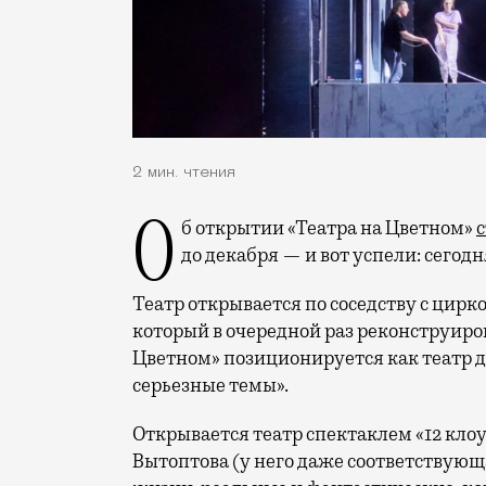
2 мин. чтения
Об открытии «Театра на Цветном»
с
до декабря — и вот успели: сегод
Театр открывается по соседству с цир
который в очередной раз реконструирова
Цветном» позиционируется как театр д
серьезные темы».
Открывается театр спектаклем «12 кло
Вытоптова (у него даже соответствующа