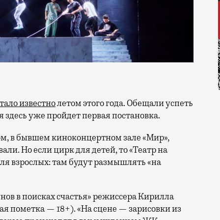
тало известно
летом этого года. Обещали успеть
ня здесь уже пройдет первая постановка.
ком, в бывшем киноконцертном зале «Мир»,
ли. Но если цирк для детей, то «Театр на
ля взрослых: там будут размышлять «на
унов в поисках счастья» режиссера Кирилла
я пометка — 18+). «На сцене — зарисовки из