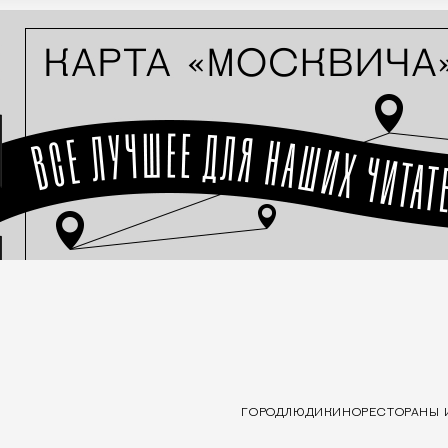
ГОРОД
ЛЮДИ
КИНО
РЕСТОРАНЫ 