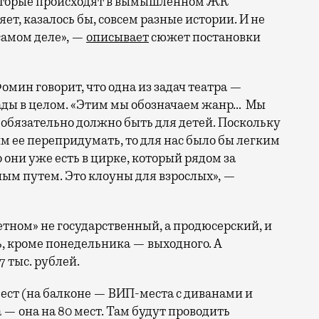
которые происходят в вымышленном ЖК
ет, казалось бы, совсем разные истории. И не
 самом деле», —
описывает
сюжет постановки
мин говорит, что одна из задач театра —
ады в целом. «Этим мы обозначаем жанр… Мы
о обязательно должно быть для детей. Поскольку
м ее перепридумать, то для нас было бы легким
 они уже есть в цирке, который рядом за
ым путем. Это клоуны для взрослых», —
етном» не государственный, а продюсерский, и
, кроме понедельника — выходного. А
7 тыс. рублей.
мест (на балконе — ВИП-места с диванами и
 — она на 80 мест. Там будут проводить