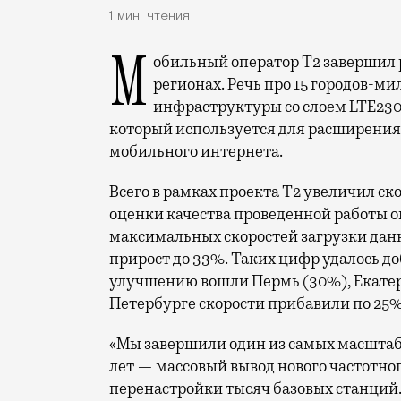
1 мин. чтения
Мобильный оператор Т2 завершил работы по увеличению скорости интернета в
регионах. Речь про 15 городов-ми
инфраструктуры со слоем LTE230
который используется для расширения 
мобильного интернета.
Всего в рамках проекта Т2 увеличил ск
оценки качества проведенной работы о
максимальных скоростей загрузки данн
прирост до 33%. Таких цифр удалось до
улучшению вошли Пермь (30%), Екатери
Петербурге скорости прибавили по 25%
«Мы завершили один из самых масшта
лет — массовый вывод нового частотно
перенастройки тысяч базовых станций.