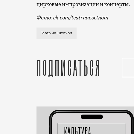
цирковые импровизации и концерты.
Фото: vk.com/teatrnacvetnom
Об открытии «Театра на Цветном» стало
Театр на Цветном
Подписаться
Статья
Николай Спиридонов
Город