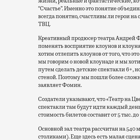
жизни, реальные и фантастические, 
“Счастье”. Именно это понятие объединя
всегда понятно, счастливы ли герои на
ТВЦ.
Креативный продюсер театра Андрей Фо
поменять восприятие клоунов и клоун
хотим отлепить клоунов от того, что эт
мы говорим о новой клоунаде и мы хоти
путем сделать детские спектакли 6+, но
стеной. Поэтому мы пошли более сложн
заявляет Фомин.
Создатели указывают, что «Театр на Цв
спектакли там будут идти каждый день
стоимость билетов составит от 5 тыс. до 
Основной зал театра рассчитан на 540 
столиками). Еще здесь есть малая сцена