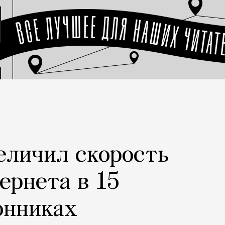
еличил скорость
ернета в 15
онниках