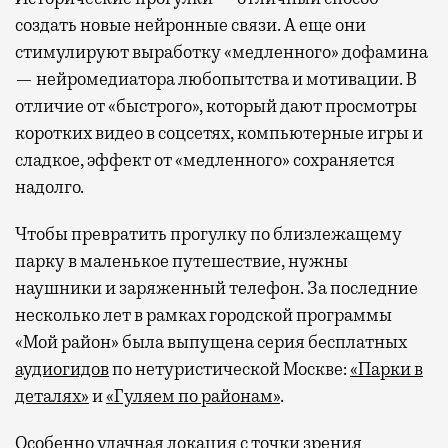
создать новые нейронные связи. А еще они
стимулируют выработку «медленного» дофамина
— нейромедиатора любопытства и мотивации. В
отличие от «быстрого», который дают просмотры
коротких видео в соцсетях, компьютерные игры и
сладкое, эффект от «медленного» сохраняется
надолго.
Чтобы превратить прогулку по близлежащему
парку в маленькое путешествие, нужны
наушники и заряженный телефон. За последние
несколько лет в рамках городской программы
«Мой район» была выпущена серия бесплатных
аудиогидов
по нетуристической Москве:
«Парки в
деталях»
и
«Гуляем по районам»
.
Особенно удачная локация с точки зрения