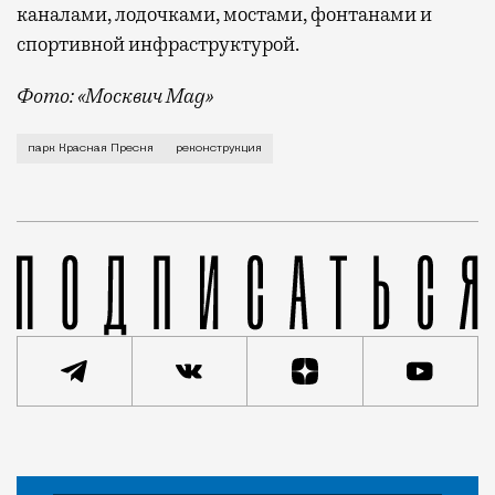
каналами, лодочками, мостами, фонтанами и
спортивной инфраструктурой.
Фото: «Москвич Mag»
Сегодня парк «Красная Пресня» полностью закрываю
парк Красная Пресня
реконструкция
Новость
Николай Спиридонов