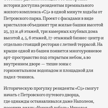
истории доступна резидентам премиального
жилого комплекса «С5»
в одной минуте ходьбы от
Петровского парка. Проект с фасадами в виде
кристаллов объединит три жилые башни высотой
25, 33 и 48 этажей, три камерных клубных дома
высотой 4, 5, 6 этажей, 17-этажный бизнес-центр и
отдельно стоящий ресторан с летней террасой. На
крыше одной из башен появится многоуровневое
арт-пространство под открытым небом, а во
внутреннем дворе — тихие зоны с
горизонтальном водопадом и площадкой для
падел-тенниса.
Историческую прогулку резиденты «С5» смогут
начать с Петровского путевого дворца,
где
однажды останавливался даже Наполеон,
посетить виллу «Черный лебедь» Николая