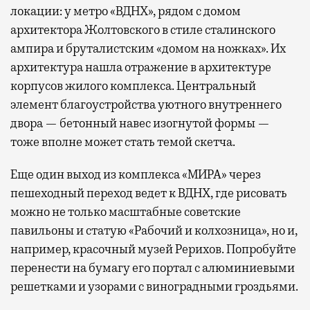
локации: у метро «ВДНХ», рядом с домом
архитектора Жолтовского в стиле сталинского
ампира и бруталистским «домом на ножках». Их
архитектура нашла отражение в архитектуре
корпусов жилого комплекса. Центральный
элемент благоустройства уютного внутреннего
двора — бетонный навес изогнутой формы —
тоже вполне может стать темой скетча.
Еще один выход из комплекса «МИРА» через
пешеходный переход ведет к ВДНХ, где рисовать
можно не только масштабные советские
павильоны и статую «Рабочий и колхозница», но и,
например, красочный музей Рерихов. Попробуйте
перенести на бумагу его портал с алюминиевыми
решетками и узорами с виноградными гроздьями.