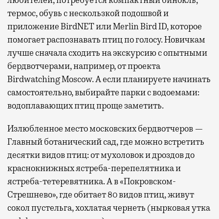
любителей, потребуется компактный бинокль,
термос, обувь с нескользкой подошвой и
приложение BirdNET или Merlin Bird ID, которое
помогает распознавать птиц по голосу. Новичкам
лучше сначала сходить на экскурсию с опытными
бердвотчерами, например, от проекта
Birdwatching Moscow. А если планируете начинать
самостоятельно, выбирайте парки с водоемами:
водоплавающих птиц проще заметить.
Излюбленное место московских бердвотчеров —
Главный ботанический сад, где можно встретить
десятки видов птиц: от мухоловок и дроздов до
краснокнижных ястреба-перепелятника и
ястреба-тетеревятника. А в «Покровском-
Стрешнево», где обитает 80 видов птиц, живут
сокол пустельга, хохлатая чернеть (нырковая утка