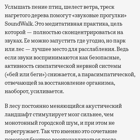
Услышать пение птиц, шелест ветра, треск
нагретого дерева помогут «звуковые прогулки»
SoundWalk. Это медитативная практика, цель
которой — полностью сконцентрироваться на
звуках. Ее можно запустить где угодно, но парк
или лес — лучшее место для расслабления. Ведь
если звуки воспринимаются как безопасные,
активность симпатической нервной системы
(«бей или беги») снижается, а парасимпатической,
отвечающей за восстановление организма,
наоборот, усиливается.
В лесу постоянно меняющийся акустический
ландшафт стимулирует мозг сильнее, чем
монотонный городской шум, и при этом не
перегружает. Так что именно это сочетание
помогает быстрее восстанавливаться после