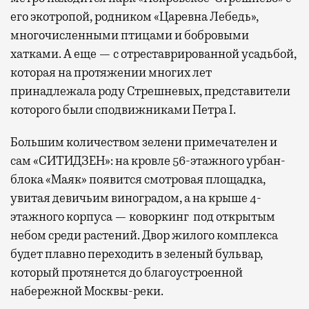
его экотропой, родником «Царевна Лебедь»,
многочисленными птицами и бобровыми
хатками. А еще — с отреставрированной усадьбой,
которая на протяжении многих лет
принадлежала роду Стрешневых, представители
которого были сподвижниками Петра I.
Большим количеством зелени примечателен и
сам «СИТИДЗЕН»: на кровле 56-этажного урбан-
блока «Маяк» появится смотровая площадка,
увитая девичьим виноградом, а на крыше 4-
этажного корпуса — коворкинг под открытым
небом среди растений. Двор жилого комплекса
будет плавно переходить в зеленый бульвар,
который протянется до благоустроенной
набережной Москвы-реки.