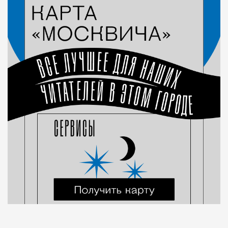
Город