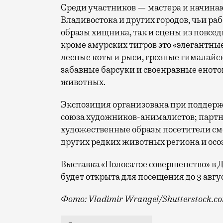
Среди участников — мастера и начина
Владивостока и других городов, чьи 
образы хищника, так и сцены из повсе
кроме амурских тигров это «элегантны
лесные коты и рыси, грозные гималайс
забавные барсуки и своенравные еното
животных.
Экспозиция организована при поддерж
союза художников-анималистов; партне
художественные образы посетители см
других редких животных региона и осо
Выставка «Полосатое совершенство» в 
будет открыта для посещения до 3 авгус
Фото: Vladimir Wrangel/Shutterstock.c
Экспозиция полностью отведена дикой 