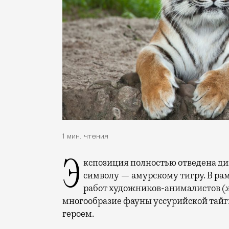
1 мин. чтения
Экспозиция полностью отведена дикой природе Приморского края и ее главному
символу — амурскому тигру. В рам
работ художников-анималистов (
многообразие фауны уссурийской тайг
героем.