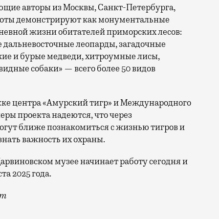
ющие авторы из Москвы, Санкт-Петербурга,
работы демонстрируют как монументальные
дневной жизни обитателей приморских лесов:
е дальневосточные леопарды, загадочные
кие и бурые медведи, хитроумные лисы,
видные собаки» — всего более 50 видов
ке центра «Амурский тигр» и Международного
ры проекта надеются, что через
огут ближе познакомиться с жизнью тигров и
знать важность их охраны.
Дарвиновском музее начинает работу сегодня и
та 2025 года.
om
природе Приморского края и ее главному символу — а