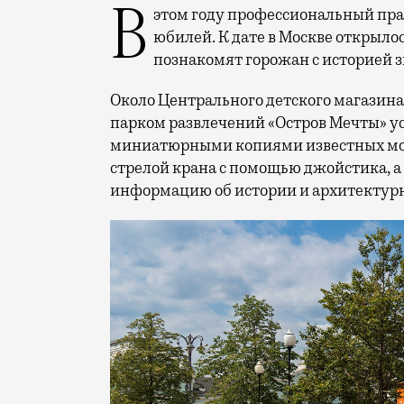
В этом году профессиональный праздник День строителя отмечает 70-летний
юбилей. К дате в Москве открыло
познакомят горожан с историей 
Около Центрального детского магазина 
парком развлечений «Остров Мечты» у
миниатюрными копиями известных мос
стрелой крана с помощью джойстика, а
информацию об истории и архитектурн