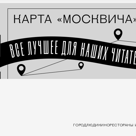
ГОРОД
ЛЮДИ
КИНО
РЕСТОРАНЫ 