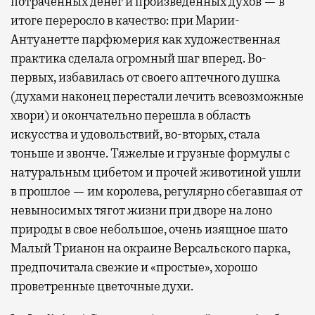
потраченных денег и произведенных духов — в
итоге переросло в качество: при Марии-
Антуанетте парфюмерия как художественная
практика сделала огромный шаг вперед. Во-
первых, избавилась от своего аптечного душка
(духами наконец перестали лечить всевозможные
хвори) и окончательно перешла в область
искусства и удовольствий, во-вторых, стала
тоньше и звонче. Тяжелые и грузные формулы с
натуральным цибетом и прочей животиной ушли
в прошлое — им королева, регулярно cбегавшая от
невыносимых тягот жизни при дворе на лоно
природы в свое небольшое, очень изящное шато
Малый Трианон на окраине Версальского парка,
предпочитала свежие и «простые», хорошо
проветренные цветочные духи.