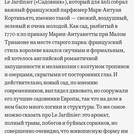
Le Jardinier («Садовник»), который для ānti собрал
важный французский парфюмер Марк-Антуан
Кортикьято, именно такой — свежий, воздушный,
зеленый и очень молодой. Как сад, разбитый в
1770-х по приказу Марии-Антуанетты при Малом
Трианоне на месте старого парка: французский
стиль королеве казался скучным и формальным,
ей хотелось английской романтичной
запущенности и меланхолии с колтуном тропинок
и озерцами, скрытыми от посторонних глаз. И
действительно, новый сад, по мнению
современников, выглядел диковато, но сооружали
его лучшие садовники Европы, так что на деле в
нем было много логики и структуры. То же самое
можно сказать про Le Jardinier: это аромат,
полный травы, побегов и буйных сорняков, но
совершенно очевидно, что живописную форму им