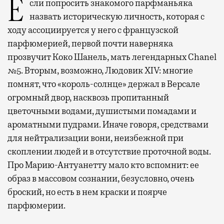
Если попросить знакомого парфманьяка
назвать историческую личность, которая с
ходу ассоциируется у него с французской
парфюмерией, первой почти наверняка
прозвучит Коко Шанель, мать легендарных Chanel
№5. Вторым, возможно, Людовик XIV: многие
помнят, что «король-солнце» держал в Версале
огромный двор, насквозь пропитанный
цветочными водами, душистыми помадами и
ароматными пудрами. Иначе говоря, средствами
для нейтрализации вони, неизбежной при
скоплении людей и в отсутствие проточной воды.
Про Марию-Антуанетту мало кто вспомнит: ее
образ в массовом сознании, безусловно, очень
броский, но есть в нем краски и поярче
парфюмерии.