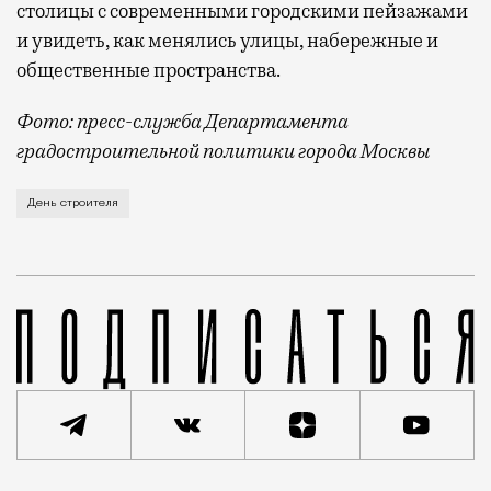
столицы с современными городскими пейзажами
и увидеть, как менялись улицы, набережные и
общественные пространства.
Фото: пресс-служба Департамента
градостроительной политики города Москвы
В этом году профессиональный праздник День строи
День строителя