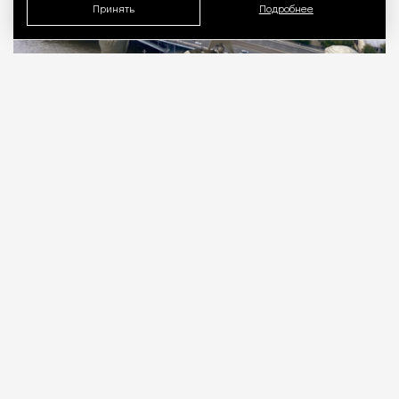
Принять
Подробнее
06.08.2026
3 мин. чтения
Тридцать первый этаж. 176 метров над
уровнем Москвы-реки, у слияния с Яузой.
Подо мной город, который задумывали как
символ. Семь шпилей из восьми
запланированных. Восьмой, в Зарядье, так и не
достроили.
ПРОДОЛЖЕНИЕ НИЖЕ