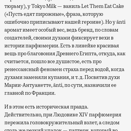
тюрьму), у Tokyo Milk — ваниль Let Them Eat Cake
(«Пусть едят пирожные», фраза, которую
ошибочно приписывают нашей героине). Но у ānti
аромат имеет особый вес, ведь бренд, по словам
создателей, своими духами фиксирует вехи в
истории парфюмерии. Есть в линейке красивая
вещь про благовония Древнего Египта, откуда, как
считается, пошло все душистое, есть про
ренессансный феномен страха перед водой, когда
духами заменяли купания, и т. д. Посвятив духи
Марии-Антуанетте, ānti, по сути, назначили ее
главной по Франции.
И в этом есть историческая правда.
Действительно, при Людовике XIV парфюмерия
пережила головокружительный взлет, а следом
столь же резкий упадок — паттерн, который во