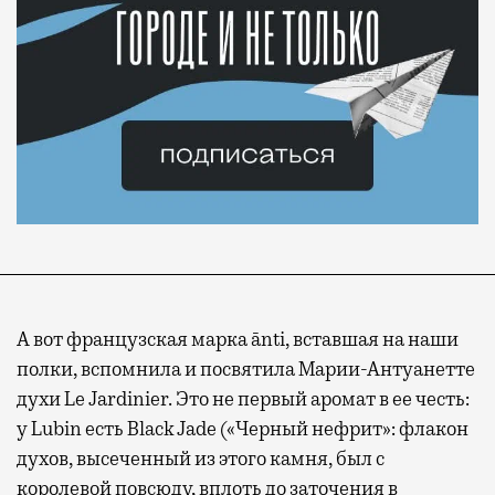
А вот французская марка ānti, вставшая на наши
полки, вспомнила и посвятила Марии-Антуанетте
духи Le Jardinier. Это не первый аромат в ее честь:
у Lubin есть Black Jade («Черный нефрит»: флакон
духов, высеченный из этого камня, был с
королевой повсюду, вплоть до заточения в