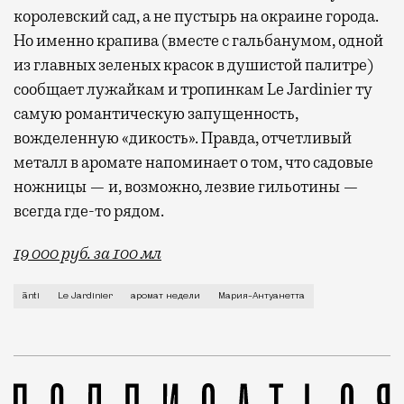
королевский сад, а не пустырь на окраине города.
Но именно крапива (вместе с гальбанумом, одной
из главных зеленых красок в душистой палитре)
сообщает лужайкам и тропинкам Le Jardinier ту
самую романтическую запущенность,
вожделенную «дикость». Правда, отчетливый
металл в аромате напоминает о том, что садовые
ножницы — и, возможно, лезвие гильотины —
всегда где-то рядом.
19 000 руб. за 100 мл
Если попросить знакомого парфманьяка назвать исто
ānti
Le Jardinier
аромат недели
Мария-Антуанетта