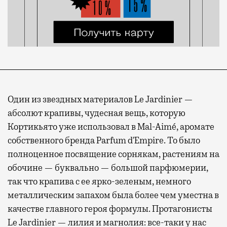
Один из звездных материалов Le Jardinier —
абсолют крапивы, чудесная вещь, которую
Кортикьято уже использовал в Mal-Aimé, аромате
собственного бренда Parfum d’Empire. То было
полноценное посвящение сорнякам, растениям на
обочине — буквально — большой парфюмерии,
так что крапива с ее ярко-зеленым, немного
металлическим запахом была более чем уместна в
качестве главного героя формулы. Протагонисты
Le Jardinier — лилия и магнолия: все-таки у нас