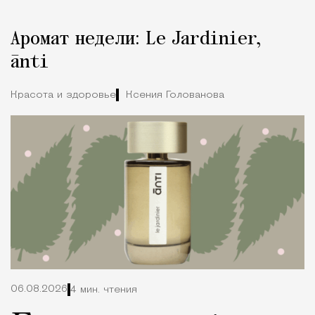
Реклама
Редакция Москвич Mag
Аромат недели: Le Jardinier,
Город
ānti
Красота и здоровье
Ксения Голованова
06.08.2026
4 мин. чтения