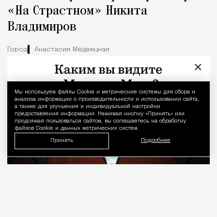
«На Страстном» Никита
Владимиров
Город
Анастасия Медвецкая
×
Мы используем файлы Сookie и метрические системы для сбора и
Уведомление 
анализа информации о производительности и использовании сайта,
а также для улучшения и индивидуальной настройки
предоставления информации. Нажимая кнопку «Принять» или
продолжая пользоваться сайтом, вы соглашаетесь на обработку
файлов Cookie и данных метрических систем.
Принять
Подробнее
08.08.2026
7 мин. чтения
О рождении за границей благодаря бабушке
Алисе Фрейндлих, о папе, который устраивал