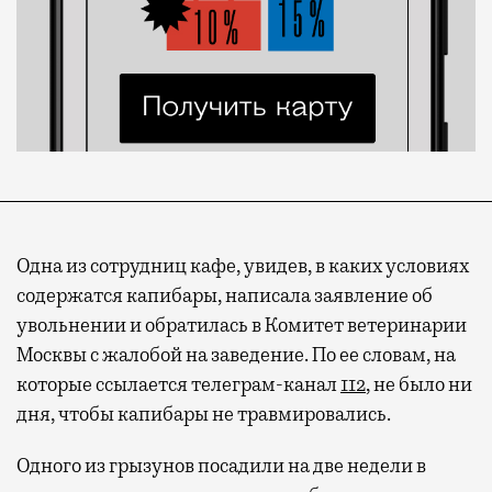
Одна из сотрудниц кафе, увидев, в каких условиях
содержатся капибары, написала заявление об
увольнении и обратилась в Комитет ветеринарии
Москвы с жалобой на заведение. По ее словам, на
которые ссылается телеграм-канал
112
, не было ни
Современный путешественник часто берет
дня, чтобы капибары не травмировались.
с собой не только чемодан, но и ноутбук.
А ожидание рейса все чаще превращается
Одного из грызунов посадили на две недели в
не в потерянное время, а в возможность