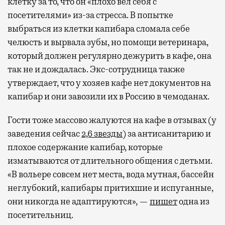
клетку за то, что он «плохо вел себя с
спокойно закончить дела или спланировать
посетителями» из-за стресса. В попытке
активности в путешествии, например
выбраться из клетки капибара сломала себе
забронировать нужные билеты и рестораны.
челюсть и вырвала зубы, но помощи ветеринара,
который должен регулярно дежурить в кафе, она
так не и дождалась. Экс-сотрудница также
Бизнес-зал становится местом, где можно
утверждает, что у хозяев кафе нет документов на
провести переговоры, поработать или просто
капибар и они завозили их в Россию в чемоданах.
выпить кофе, наблюдая сквозь панорамные
окна за тем, как взлетают и садятся
Гости тоже массово жалуются на кафе в отзывах (у
самолеты. В Москве нет недостатка
заведения сейчас
2,6 звезды
) за антисанитарию и
в лаунжах. В аэропортах их обычно
плохое содержание капибар, которые
несколько — в разных зонах воздушных
изматываются от длительного общения с детьми.
гаваней. На некоторых вокзалах — тоже.
«В вольере совсем нет места, вода мутная, бассейн
Лаунжи доступны на Ленинградском,
неглубокий, капибары притихшие и испуганные,
Павелецком, Казанском, Ярославском
они никогда не адаптируются», —
пишет
одна из
и Курском вокзалах.
Попасть в бизнес-залы
посетительниц.
могут держатели карт Mir Supreme. Причем