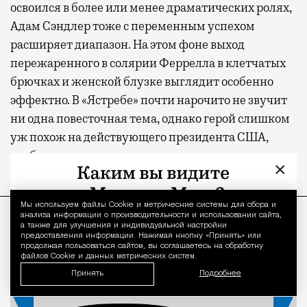
освоился в более или менее драматических ролях,
Адам Сэндлер тоже с переменным успехом
расширяет диапазон. На этом фоне выход
пережаренного в солярии Феррелла в клетчатых
брючках и женской блузке выглядит особенно
эффектно. В «Ястребе» почти нарочито не звучит
ни одна повесточная тема, однако герой слишком
уж похож на действующего президента США,
чтобы записать авторов в эскаписты.
×
ПРОДОЛЖЕНИЕ НИЖЕ
Мы используем файлы Сookie и метрические системы для сбора и
Уведомление 
анализа информации о производительности и использовании сайта,
а также для улучшения и индивидуальной настройки
предоставления информации. Нажимая кнопку «Принять» или
продолжая пользоваться сайтом, вы соглашаетесь на обработку
файлов Cookie и данных метрических систем.
Принять
Подробнее