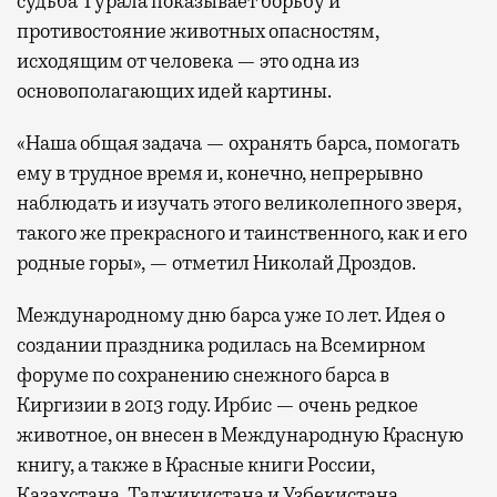
судьба Турала показывает борьбу и
противостояние животных опасностям,
исходящим от человека — это одна из
основополагающих идей картины.
«Наша общая задача — охранять барса, помогать
ему в трудное время и, конечно, непрерывно
наблюдать и изучать этого великолепного зверя,
такого же прекрасного и таинственного, как и его
родные горы», — отметил Николай Дроздов.
Международному дню барса уже 10 лет. Идея о
создании праздника родилась на Всемирном
форуме по сохранению снежного барса в
Киргизии в 2013 году. Ирбис — очень редкое
животное, он внесен в Международную Красную
книгу, а также в Красные книги России,
Казахстана, Таджикистана и Узбекистана.