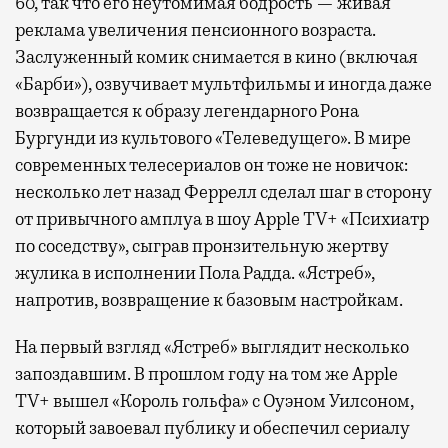
60, так что его неутомимая бодрость — живая
гаваней. На некоторых вокзалах — тоже.
реклама увеличения пенсионного возраста.
Лаунжи доступны на Ленинградском,
Заслуженный комик снимается в кино (включая
Павелецком, Казанском, Ярославском
«Барби»), озвучивает мультфильмы и иногда даже
и Курском вокзалах.
Попасть в бизнес-залы
возвращается к образу легендарного Рона
могут держатели карт Mir Supreme. Причем
Бургунди из культового «Телеведущего». В мире
не только в столице. Всего доступно более
современных телесериалов он тоже не новичок:
1000 бизнес-залов по всему миру.
несколько лет назад Феррелл сделал шаг в сторону
от привычного амплуа в шоу Apple TV+ «Психиатр
по соседству», сыграв пронзительную жертву
жулика в исполнении Пола Радда. «Ястреб»,
напротив, возвращение к базовым настройкам.
На первый взгляд «Ястреб» выглядит несколько
запоздавшим. В прошлом году на том же Apple
TV+ вышел «Король гольфа» с Оуэном Уилсоном,
который завоевал публику и обеспечил сериалу