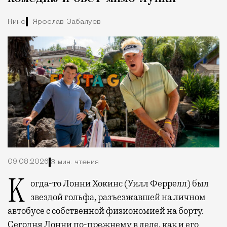
Кино
Ярослав Забалуев
09.08.2026
3 мин. чтения
Когда-то Лонни Хокинс (Уилл Феррелл) был
звездой гольфа, разъезжавшей на личном
автобусе с собственной физиономией на борту.
Сегодня Лонни по-прежнему в деле, как и его