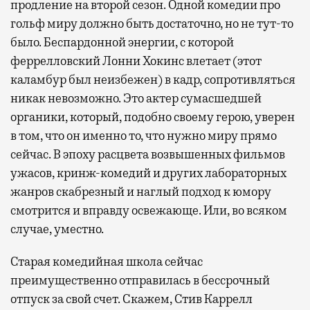
продление на второй сезон. Одной комедии про
гольф миру должно быть достаточно, но не тут-то
было. Беспардонной энергии, с которой
феррелловский Лонни Хокинс влетает (этот
каламбур был неизбежен) в кадр, сопротивляться
никак невозможно. Это актер сумасшедшей
органики, который, подобно своему герою, уверен
в том, что он именно то, что нужно миру прямо
сейчас. В эпоху расцвета возвышенных фильмов
ужасов, кринж-комедий и других лабораторных
жанров скабрезный и наглый подход к юмору
смотрится и вправду освежающе. Или, во всяком
случае, уместно.
Старая комедийная школа сейчас
преимущественно отправилась в бессрочный
отпуск за свой счет. Скажем, Стив Каррелл