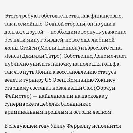
Современный путешественник часто берет
Этого требуют обстоятельства, как финансовые,
с собой не только чемодан, но и ноутбук.
так и семейные. С одной стороны, он по уши в
А ожидание рейса все чаще превращается
долгах, с другой — необходимо вернуть уважение
не в потерянное время, а в возможность
без пяти минут бывшей, но все еще любимой
спокойно закончить дела или спланировать
жены Стейси (Молли Шеннон) и взрослого сына
активности в путешествии, например
Лэнса (Джимми Татро). Собственно, Лэнс мечтает
забронировать нужные билеты и рестораны.
публично унизить папочку на поле для гольфа,
так что путь Лонни к восстановлению статуса
ведет к турниру US Open. Компанию Хокинсу-
Бизнес-зал становится местом, где можно
старшему составит новая кедди Сэм (Форчун
провести переговоры, поработать или просто
Феймстер) — найденная им на парковке у
выпить кофе, наблюдая сквозь панорамные
супермаркета дебелая блондинка с
окна за тем, как взлетают и садятся
криминальным прошлым и острым языком.
самолеты. В Москве нет недостатка
в лаунжах. В аэропортах их обычно
В следующем году Уиллу Ферреллу исполнится
несколько — в разных зонах воздушных