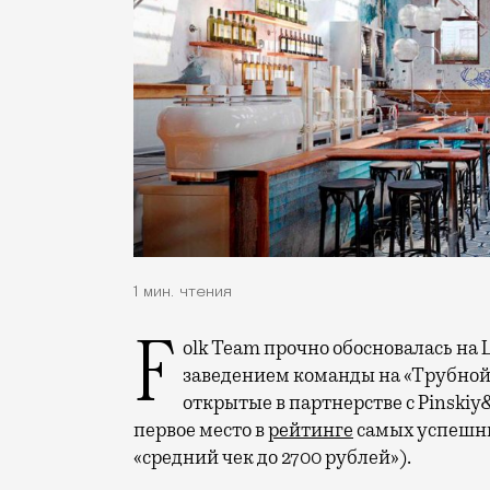
1 мин. чтения
Folk Team прочно обосновалась на Цветном: Anchovy’s Club станет третьим
заведением команды на «Трубной».
открытые в партнерстве с Pinskiy
первое место в
рейтинге
самых успешны
«средний чек до 2700 рублей»).