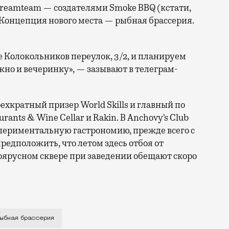
 Dreamteam — создателями Smoke BBQ (кстати,
. Концепция нового места — рыбная брассерия.
е Колокольников переулок, 3/2, и планируем
жно и вечеринку», — зазывают в телеграм-
ехкратный призер World Skills и главный по
rants & Wine Cellar и Rakin. В Anchovy’s Club
спериментальную гастрономию, прежде всего с
едположить, что летом здесь отбоя от
гоярусном сквере при заведении обещают скоро
ном: Anchovy’s Club станет третьим заведением команд
ыбная брассерия