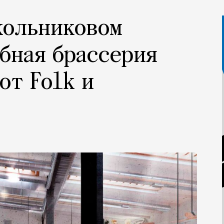
кольниковом
бная брассерия
от Folk и