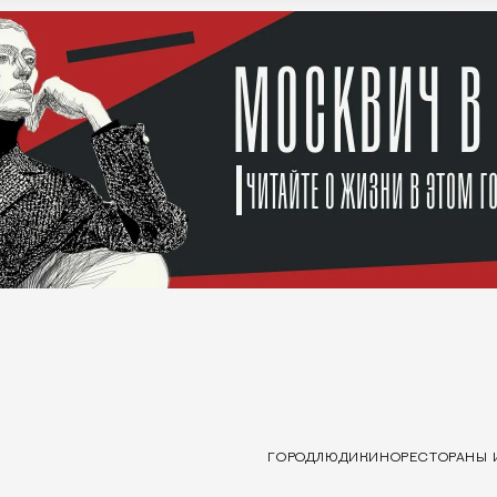
ГОРОД
ЛЮДИ
КИНО
РЕСТОРАНЫ 