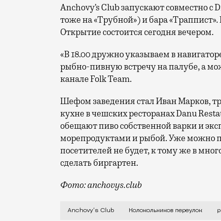
Anchovy’s Club запускают совместно с
тоже на «Трубной») и бара «Траппист»
Открытие состоится сегодня вечером.
«В 18.00 дружно указываем в навигатор
рыбно-пивную встречу на палубе, а мо
канале Folk Team.
Шефом заведения стал Иван Марков, тр
кухне в чешских ресторанах Danu Restau
обещают пиво собственной варки и эк
морепродуктами и рыбой. Уже можно пр
посетителей не будет, к тому же в мно
сделать биргартен.
Фото: anchovys.club
Folk Team прочно обосновалась на Цвет
Anchovy’s Club
Колокольников переулок
р