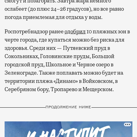
смогут и позагорать. Завтра жара немного
ослабеет (до плюс 24–26 градусов), но все равно
погода приемлемая для отдыха у воды.
Роспотребнадзор ранее
одобрил
10 пляжных зон в
черте города, где купаться можно без риска для
здоровья. Среди них — Путяевский пруд в
Сокольниках, Головинские пруды, Большой
городской пруд, Школьное и Черное озеро в
Зеленограде. Также поплавать можно будет на
территории пляжа «Динамо» в Войковском, в
Серебряном бору, Тропарево и Мещерском.
ПРОДОЛЖЕНИЕ НИЖЕ