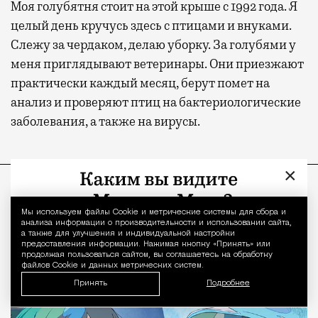
Моя голубятня стоит на этой крыше с 1992 года. Я
целый день кручусь здесь с птицами и внуками.
Слежу за чердаком, делаю уборку. За голубями у
меня приглядывают ветеринары. Они приезжают
практически каждый месяц, берут помет на
анализ и проверяют птиц на бактериологические
заболевания, а также на вирусы.
ПРОДОЛЖЕНИЕ НИЖЕ
×
Мы используем файлы Сookie и метрические системы для сбора и
Уведомление 
анализа информации о производительности и использовании сайта,
а также для улучшения и индивидуальной настройки
предоставления информации. Нажимая кнопку «Принять» или
продолжая пользоваться сайтом, вы соглашаетесь на обработку
файлов Cookie и данных метрических систем.
Принять
Подробнее