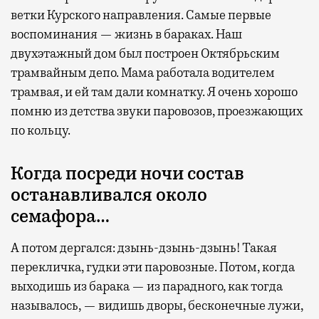
Современный путешественник часто берет
ветки Курского направления. Самые первые
с собой не только чемодан, но и ноутбук.
воспоминания — жизнь в бараках. Наш
А ожидание рейса все чаще превращается
двухэтажный дом был построен Октябрьским
не в потерянное время, а в возможность
трамвайным депо. Мама работала водителем
спокойно закончить дела или спланировать
трамвая, и ей там дали комнатку. Я очень хорошо
активности в путешествии, например
помню из детства звуки паровозов, проезжающих
забронировать нужные билеты и рестораны.
по кольцу.
Когда посреди ночи состав
Бизнес-зал становится местом, где можно
останавливался около
провести переговоры, поработать или просто
семафора…
выпить кофе, наблюдая сквозь панорамные
окна за тем, как взлетают и садятся
А потом дергался: дзынь-дзынь-дзынь! Такая
самолеты. В Москве нет недостатка
перекличка, гудки эти паровозные. Потом, когда
в лаунжах. В аэропортах их обычно
выходишь из барака — из парадного, как тогда
несколько — в разных зонах воздушных
называлось, — видишь дворы, бесконечные лужи,
гаваней. На некоторых вокзалах — тоже.