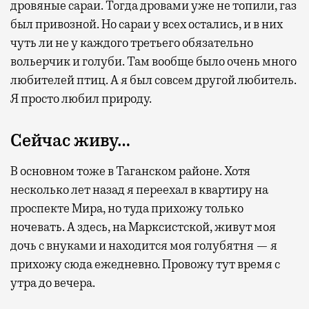
дровяные сараи. Тогда дровами уже не топили, газ
Лаунжи доступны на Ленинградском,
был привозной. Но сараи у всех остались, и в них
Павелецком, Казанском, Ярославском
чуть ли не у каждого третьего обязательно
и Курском вокзалах.
Попасть в бизнес-залы
вольерчик и голуби. Там вообще было очень много
могут держатели карт Mir Supreme. Причем
любителей птиц. А я был совсем другой любитель.
не только в столице. Всего доступно более
Я просто любил природу.
1000 бизнес-залов по всему миру.
Сейчас живу…
В основном тоже в Таганском районе. Хотя
несколько лет назад я переехал в квартиру на
проспекте Мира, но туда прихожу только
ночевать. А здесь, на Марксистской, живут моя
дочь с внуками и находится моя голубятня — я
прихожу сюда ежедневно. Провожу тут время с
утра до вечера.