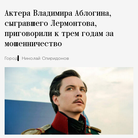
Реклама
Редакция Москвич Mag
Актера Владимира Аблогина,
Город
сыгравшего Лермонтова,
приговорили к трем годам за
мошенничество
Город
Николай Спиридонов