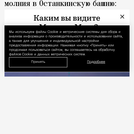
молния в Останкинскую башню:
последствия ночной грозы
×
Город
Николай Спиридонов
Мы используем файлы Сookie и метрические системы для сбора и
Уведомление 
анализа информации о производительности и использовании сайта,
а также для улучшения и индивидуальной настройки
предоставления информации. Нажимая кнопку «Принять» или
продолжая пользоваться сайтом, вы соглашаетесь на обработку
файлов Cookie и данных метрических систем.
Принять
Подробнее
07.08.2026
1 мин. чтения
После нескольких дней жары Москву ночью
накрыла сильная гроза с ливнем. Непогода