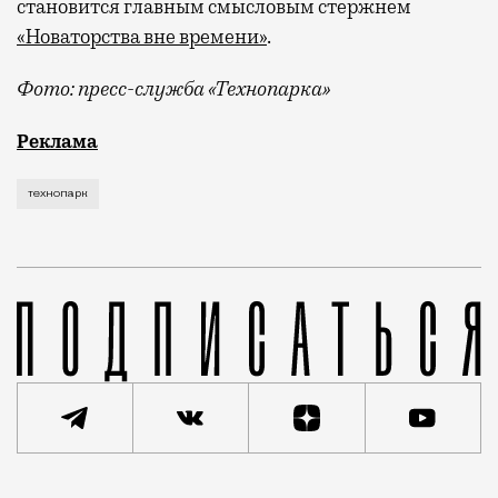
становится главным смысловым стержнем
«Новаторства вне времени»
.
Фото: пресс-служба «Технопарка»
Рекламные кампании техники редко выходят за рамк
Реклама
технопарк