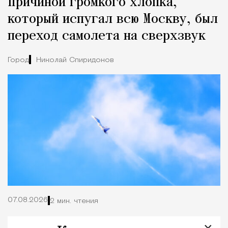
Причиной громкого хлопка,
Город
который испугал всю Москву, был
переход самолета на сверхзвук
Город
Николай Спиридонов
07.08.2026
2 мин. чтения