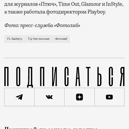
для журналов «Птюч», Time Out, Glamour и InStyle,
а также работала фотодиректором Playboy.
Фото: пресс-служба «Фотолаб»
Для московских фотографов «Фотолаб» место хорошо 
FL Gallery
ТЦ Неглинная
Фотолаб
Реклама
Редакция Москвич Mag