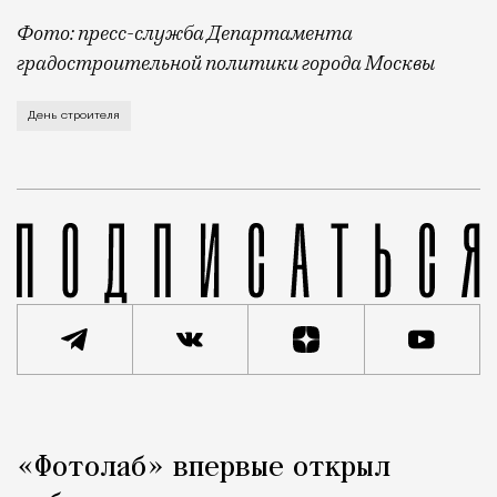
Фото: пресс-служба Департамента
градостроительной политики города Москвы
В этом году профессиональный праздник День строи
День строителя
Реклама
Редакция Москвич Mag
«Фотолаб» впервые открыл
Город