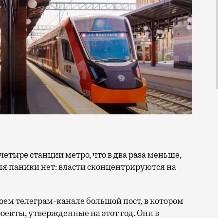
для паники нет: власти сконцентрируются на
воем телеграм-канале большой пост, в котором
екты, утвержденные на этот год. Они в