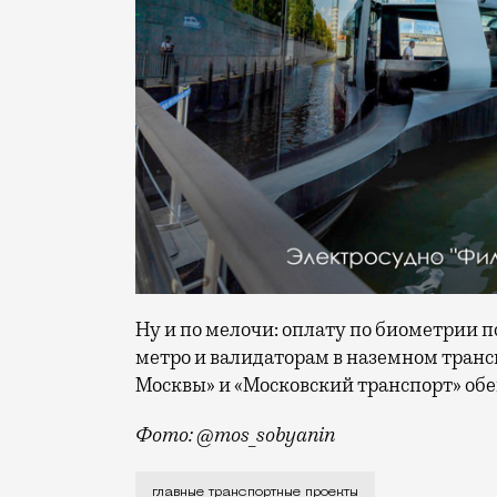
Ну и по мелочи: оплату по биометрии 
метро и валидаторам в наземном тран
Москвы» и «Московский транспорт» об
Фото: @mos_sobyanin
В этом году в Москве откроют всего че
главные транспортные проекты