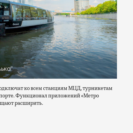
подключат ко всем станциям МЦД, турникетам
спорте. Функционал приложений «Метро
ещают расширить.
тыре станции метро, что в два раза меньше, чем в пр