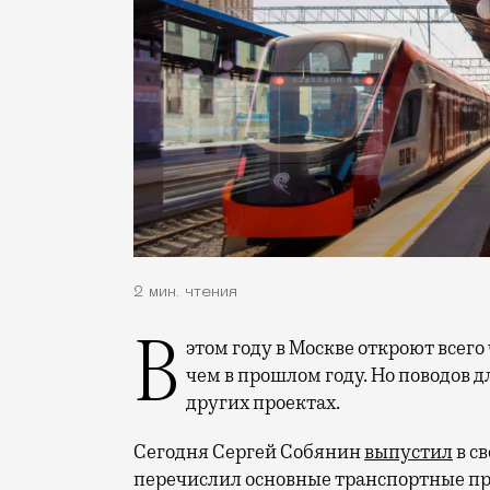
2 мин. чтения
В этом году в Москве откроют всего четыре станции метро, что в два раза меньше,
чем в прошлом году. Но поводов 
других проектах.
Сегодня Сергей Собянин
выпустил
в с
перечислил основные транспортные про