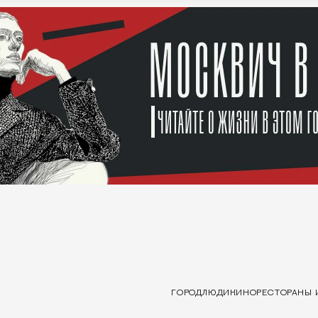
ГОРОД
ЛЮДИ
КИНО
РЕСТОРАНЫ 