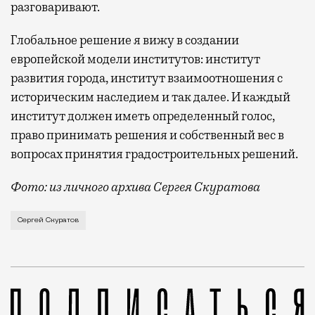
разговаривают.
Глобальное решение я вижу в создании
европейской модели институтов: институт
развития города, институт взаимоотношения с
историческим наследием и так далее. И каждый
институт должен иметь определенный голос,
право принимать решения и собственный вес в
вопросах принятия градостроительных решений.
Фото: из личного архива Сергея Скуратова
Даже лучшие московские архитекторы часто сталкива
Сергей Скуратов