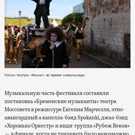
Клоун театра «Микос» во время кавалькады
Музыкальную часть фестиваля составили
постановка «Бременские музыканты» театра
Моссовета в режиссуре Евгения Марчелли, этно-
авангардный а капелла-бэнд Spokanki, джаз-бэнд
«Хоронько Оркестр» и инди-группа «Рубеж Веков»
— в финале, когда не танцевать было невозможно.