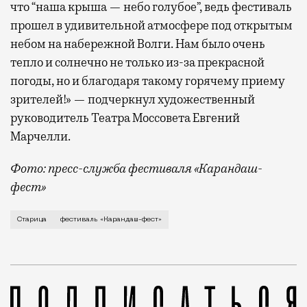
что “наша крыша — небо голубое”, ведь фестиваль
прошел в удивительной атмосфере под открытым
небом на набережной Волги. Нам было очень
тепло и солнечно не только из-за прекрасной
погоды, но и благодаря такому горячему приему
зрителей!» — подчеркнул художественный
руководитель Театра Моссовета Евгений
Марчелли.
Фото: пресс-служба фестиваля «Карандаш-
фест»
В минувший уикенд маленькая Старица в Тверской об
Старица
фестиваль «Карандаш-фест»