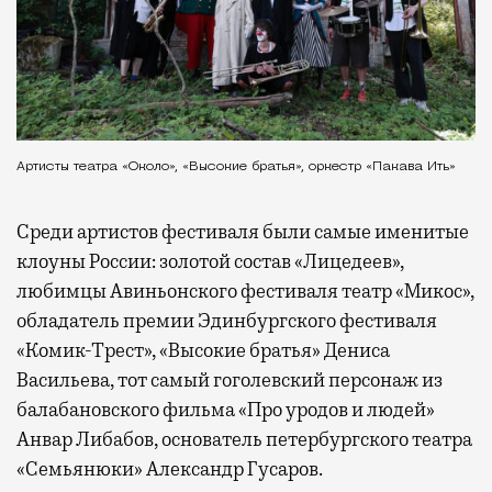
Артисты театра «Около», «Высокие братья», оркестр «Пакава Ить»
Среди артистов фестиваля были самые именитые
клоуны России: золотой состав «Лицедеев»,
любимцы Авиньонского фестиваля театр «Микос»,
обладатель премии Эдинбургского фестиваля
«Комик-Трест», «Высокие братья» Дениса
Васильева, тот самый гоголевский персонаж из
балабановского фильма «Про уродов и людей»
Анвар Либабов, основатель петербургского театра
«Семьянюки» Александр Гусаров.