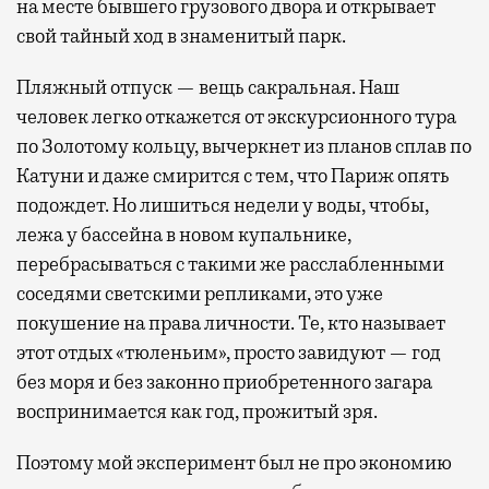
на месте бывшего грузового двора и открывает
свой тайный ход в знаменитый парк.
Пляжный отпуск — вещь сакральная. Наш
человек легко откажется от экскурсионного тура
по Золотому кольцу, вычеркнет из планов сплав по
Катуни и даже смирится с тем, что Париж опять
подождет. Но лишиться недели у воды, чтобы,
лежа у бассейна в новом купальнике,
перебрасываться с такими же расслабленными
соседями светскими репликами, это уже
покушение на права личности. Те, кто называет
этот отдых «тюленьим», просто завидуют — год
без моря и без законно приобретенного загара
воспринимается как год, прожитый зря.
Поэтому мой эксперимент был не про экономию