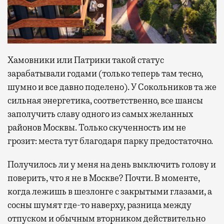
Хамовники или Патрики такой статус
зарабатывали годами (только теперь там тесно,
шумно и все давно поделено). У Сокольников та же
сильная энергетика, соответственно, все шансы
заполучить славу одного из самых желанных
районов Москвы. Только скученность им не
грозит: места тут благодаря парку предостаточно.
Получилось ли у меня на день выключить голову и
поверить, что я не в Москве? Почти. В моменте,
когда лежишь в шезлонге с закрытыми глазами, а
сосны шумят где-то наверху, разница между
отпуском и обычным вторником действительно