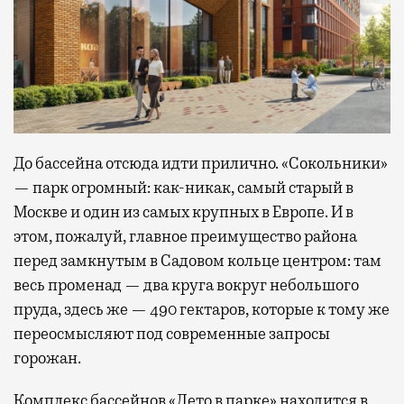
До бассейна отсюда идти прилично. «Сокольники»
— парк огромный: как-никак, самый старый в
Москве и один из самых крупных в Европе. И в
этом, пожалуй, главное преимущество района
перед замкнутым в Садовом кольце центром: там
весь променад — два круга вокруг небольшого
пруда, здесь же — 490 гектаров, которые к тому же
переосмысляют под современные запросы
горожан.
Комплекс бассейнов «Лето в парке» находится в