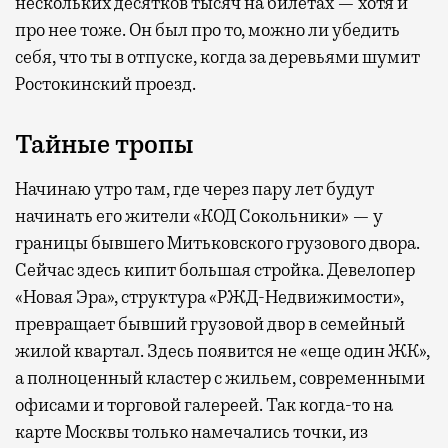
нескольких десятков тысяч на билетах — хотя и
про нее тоже. Он был про то, можно ли убедить
себя, что ты в отпуске, когда за деревьями шумит
Ростокинский проезд.
Тайные тропы
Начинаю утро там, где через пару лет будут
начинать его жители «КОД Сокольники» — у
границы бывшего Митьковского грузового двора.
Сейчас здесь кипит большая стройка. Девелопер
«Новая Эра», структура «РЖД-Недвижимости»,
превращает бывший грузовой двор в семейный
жилой квартал. Здесь появится не «еще один ЖК»,
а полноценный кластер с жильем, современными
офисами и торговой галереей. Так когда-то на
карте Москвы только намечались точки, из