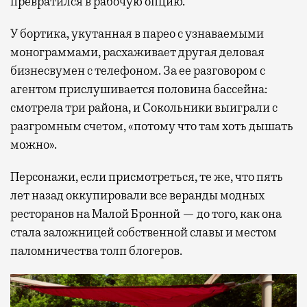
превратился в рабочую опцию.
У бортика, укутанная в парео с узнаваемыми
монограммами, расхаживает другая деловая
бизнесвумен с телефоном. За ее разговором с
агентом прислушивается половина бассейна:
смотрела три района, и Сокольники выиграли с
разгромным счетом, «потому что там хоть дышать
можно».
Персонажи, если присмотреться, те же, что пять
лет назад оккупировали все веранды модных
ресторанов на Малой Бронной — до того, как она
стала заложницей собственной славы и местом
паломничества толп блогеров.