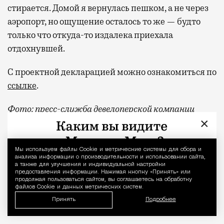
стирается. Домой я вернулась пешком, а не через
аэропорт, но ощущение осталось то же — будто
только что откуда-то издалека приехала
отдохнувшей.
С проектной декларацией можно ознакомиться по
ссылке
.
Фото:
пресс-служба девелоперской компании
×
«Новая Эра» и пресс-служба АНО «Развитие
парков»
Мы используем файлы Сookie и метрические системы для сбора и
Уведомление 
Отпуск в этом году у меня кочует: сначала пе
Реклама
анализа информации о производительности и использовании сайта,
а также для улучшения и индивидуальной настройки
предоставления информации. Нажимая кнопку «Принять» или
продолжая пользоваться сайтом, вы соглашаетесь на обработку
квартал «КОД Сокольники»
файлов Cookie и данных метрических систем.
Принять
Подробнее