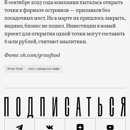
В сентябре 2023 года компания пыталась открыть
точки в формате островков — прилавков без
посадочных мест. Но в марте их пришлось закрыть,
видимо, бизнес не пошел. Инвестиции в новый
проект для открытия одной точки могут составить
6 млн рублей, считают аналитики.
Фото: vk.com/growfood
Grow Food занимается доставкой готовых рационов, э
Grow Food
сеть городских кафе