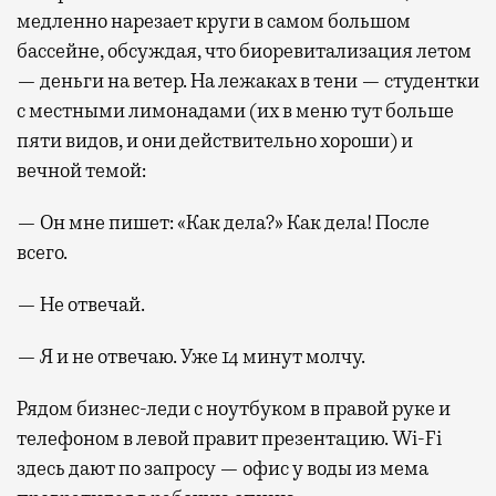
медленно нарезает круги в самом большом
бассейне, обсуждая, что биоревитализация летом
— деньги на ветер. На лежаках в тени — студентки
с местными лимонадами (их в меню тут больше
пяти видов, и они действительно хороши) и
вечной темой:
— Он мне пишет: «Как дела?» Как дела! После
всего.
— Не отвечай.
— Я и не отвечаю. Уже 14 минут молчу.
Рядом бизнес-леди с ноутбуком в правой руке и
телефоном в левой правит презентацию. Wi-Fi
здесь дают по запросу — офис у воды из мема