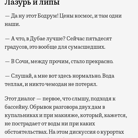
Лазурь и липы
— Да ну этот Бодрум! Цены космос, и там одни
наши.
— А что, в Дубае лучше? Сейчас пятьдесят
градусов, это вообще для сумасшедших.
— В Сочи, между прочим, стало прекрасно.
— Слушай, а мне вот здесь нормально. Вода
теплая, и никто чемодан не потерял.
Этот диалог — первое, что слышу, подходя к
бассейну. Обрывок разговора двух дам в
купальниках и при макияже, который, кажется,
не пострадает от воды ни при каких
обстоятельствах. На этом дискуссия о курортах