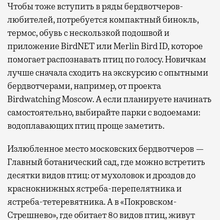
Чтобы тоже вступить в ряды бердвотчеров-
любителей, потребуется компактный бинокль,
термос, обувь с нескользкой подошвой и
приложение BirdNET или Merlin Bird ID, которое
помогает распознавать птиц по голосу. Новичкам
лучше сначала сходить на экскурсию с опытными
бердвотчерами, например, от проекта
Birdwatching Moscow. А если планируете начинать
самостоятельно, выбирайте парки с водоемами:
водоплавающих птиц проще заметить.
Излюбленное место московских бердвотчеров —
Главный ботанический сад, где можно встретить
десятки видов птиц: от мухоловок и дроздов до
краснокнижных ястреба-перепелятника и
ястреба-тетеревятника. А в «Покровском-
Стрешнево», где обитает 80 видов птиц, живут