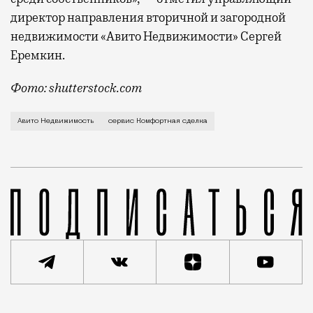
директор направления вторичной и загородной
недвижимости «Авито Недвижимости» Сергей
Еремкин.
Фото: shutterstock.com
В конце 2023 года «Авито Недвижимость» в тестово
Авито Недвижимость
сервис Комфортная сделка