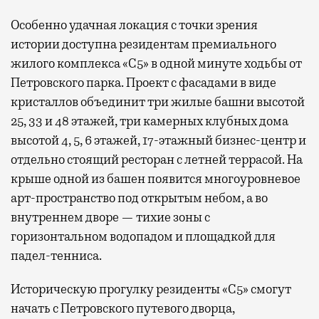
Особенно удачная локация с точки зрения
истории доступна резидентам премиального
жилого комплекса «С5»
в одной минуте ходьбы от
Петровского парка. Проект с фасадами в виде
кристаллов объединит три жилые башни высотой
25, 33 и 48 этажей, три камерных клубных дома
высотой 4, 5, 6 этажей, 17-этажный бизнес-центр и
отдельно стоящий ресторан с летней террасой. На
крыше одной из башен появится многоуровневое
арт-пространство под открытым небом, а во
внутреннем дворе — тихие зоны с
горизонтальном водопадом и площадкой для
падел-тенниса.
Историческую прогулку резиденты «С5» смогут
начать с Петровского путевого дворца,