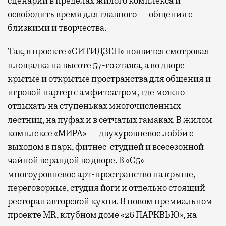
сценарии в пределах жилого комплекса и
освободить время для главного — общения с
близкими и творчества.
Так, в проекте «СИТИДЗЕН» появится смотровая
площадка на высоте 57-го этажа, а во дворе —
крытые и открытые пространства для общения и
игровой партер с амфитеатром, где можно
отдыхать на ступеньках многочисленных
лестниц, на пуфах и в сетчатых гамаках. В жилом
комплексе «МИРА» — двухуровневое лобби с
выходом в парк, фитнес-студией и всесезонной
чайной верандой во дворе. В «С5» —
многоуровневое арт-пространство на крыше,
переговорные, студия йоги и отдельно стоящий
ресторан авторской кухни. В новом премиальном
проекте MR, клубном доме «26 ПАРКВЬЮ», на