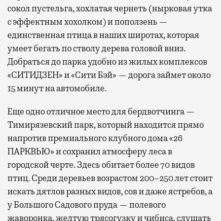
сокол пустельга, хохлатая чернеть (нырковая утка
с эффектным хохолком) и поползень —
единственная птица в наших широтах, которая
умеет бегать по стволу дерева головой вниз.
Добраться до парка удобно из жилых комплексов
«СИТИДЗЕН» и «Сити Бэй» — дорога займет около
15 минут на автомобиле.
Еще одно отличное место для бердвотчинга —
Тимирязевский парк, который находится прямо
напротив премиального клубного дома «26
ПАРКВЬЮ» и сохранил атмосферу леса в
городской черте. Здесь обитает более 70 видов
птиц. Среди деревьев возрастом 200–250 лет стоит
искать дятлов разных видов, сов и даже ястребов, а
у Большого Садового пруда — полевого
жаворонка, желтую трясогузку и чибиса, слушать