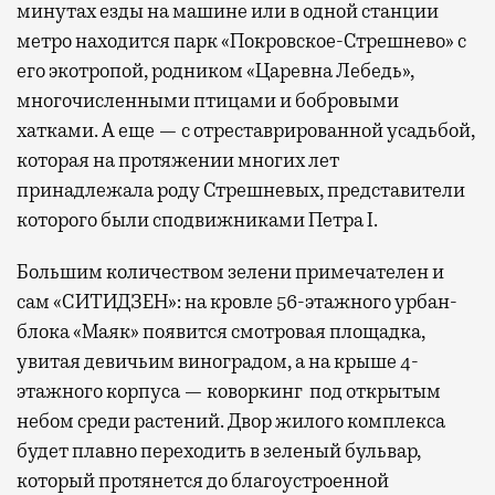
минутах езды на машине или в одной станции
метро находится парк «Покровское-Стрешнево» с
его экотропой, родником «Царевна Лебедь»,
многочисленными птицами и бобровыми
хатками. А еще — с отреставрированной усадьбой,
которая на протяжении многих лет
принадлежала роду Стрешневых, представители
которого были сподвижниками Петра I.
Большим количеством зелени примечателен и
сам «СИТИДЗЕН»: на кровле 56-этажного урбан-
блока «Маяк» появится смотровая площадка,
увитая девичьим виноградом, а на крыше 4-
этажного корпуса — коворкинг под открытым
небом среди растений. Двор жилого комплекса
будет плавно переходить в зеленый бульвар,
который протянется до благоустроенной