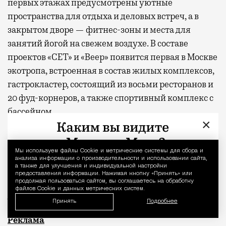
первых этажах предусмотрены уютные
пространства для отдыха и деловых встреч, а в
закрытом дворе — фитнес-зоны и места для
занятий йогой на свежем воздухе. В составе
проектов «СЕТ» и «Веер»
появится
первая в Москве
экотропа, встроенная в состав жилых комплексов,
гастрокластер, состоящий из восьми ресторанов и
20 фуд-корнеров, а также спортивный комплекс с
бассейном.
×
* По данным опроса MR Analytics
Мы используем файлы Сookie и метрические системы для сбора и
Уведомление 
** Заглавное фото — парк «Дубки»
анализа информации о производительности и использовании сайта,
а также для улучшения и индивидуальной настройки
предоставления информации. Нажимая кнопку «Принять» или
Фото: пресс-служба MR Group,
продолжая пользоваться сайтом, вы соглашаетесь на обработку
файлов Cookie и данных метрических систем.
BearFotos
/shutterstock.com/Fotodom
Принять
Подробнее
Квадратные метры, планировки, вид из окон
Реклама