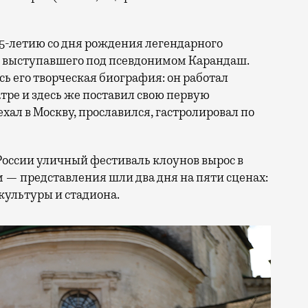
25-летию со дня рождения легендарного
, выступавшего под псевдонимом Карандаш.
сь его творческая биография: он работал
ре и здесь же поставил свою первую
ал в Москву, прославился, гастролировал по
России уличный фестиваль клоунов вырос в
 — представления шли два дня на пяти сценах:
культуры и стадиона.