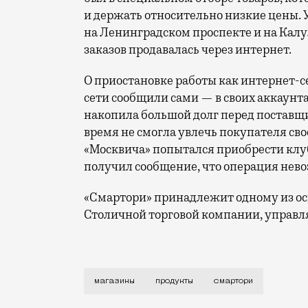
и держать относительно низкие цены. 
на Ленинградском проспекте и на Калу
заказов продавалась через интернет.
О приостановке работы как интернет-се
сети сообщили сами — в своих аккаунта
накопила большой долг перед поставщи
время не смогла увлечь покупателя св
«Москвича» попытался приобрести клубн
получил сообщение, что операция нев
«Смартори» принадлежит одному из осн
Столичной торговой компании, управл
Рынок супермаркетов отчетливо потряхи
магазины
продукты
смартори