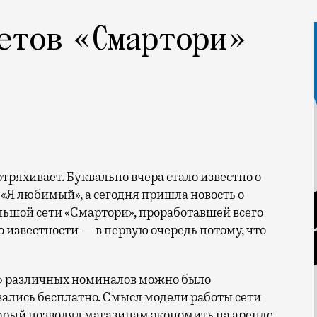
етов «Смартори»
и «Я любимый», а сегодня пришла новость о
льшой сети «Смартори», проработавшей всего
о известности — в первую очередь потому, что
и» различных номиналов можно было
вались бесплатно. Смысл модели работы сети
торый позволял магазинам экономить на аренде