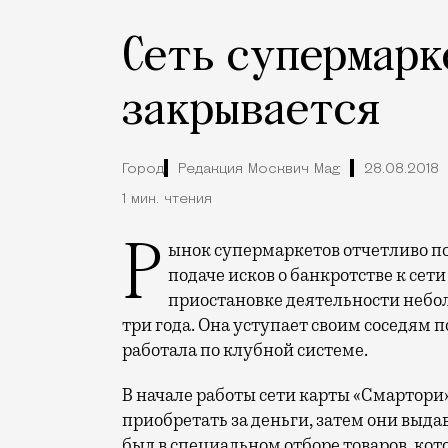
Сеть супермарк
закрывается
Город
Редакция Москвич Mag
28.08.2018
1 мин. чтения
Рынок супермаркетов отчетливо потряхивает. Буквально вчера стало известно о
подаче исков о банкротстве к сет
приостановке деятельности небо
три года. Она уступает своим соседям п
работала по клубной системе.
В начале работы сети карты «Смартор
приобретать за деньги, затем они выда
был в специальном отборе товаров, ко