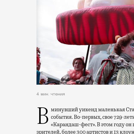
4 мин. чтения
В минувший уикенд маленькая Старица в Тверской области отметила сразу два
события. Во-первых, свое 729-ле
«Карандаш-фест». В этом году он 
зрителей, более 300 артистов и 13 клоу