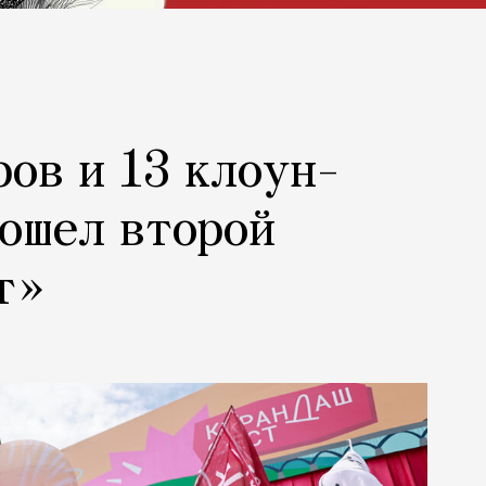
ров и 13 клоун-
рошел второй
т»