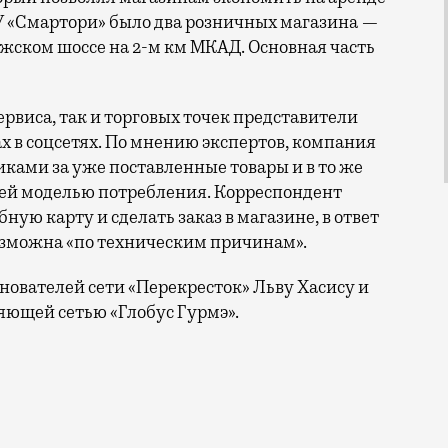
У «Смартори» было два розничных магазина —
жском шоссе на 2-м км МКАД. Основная часть
рвиса, так и торговых точек представители
х в соцсетях. По мнению экспертов, компания
ками за уже поставленные товары и в то же
оей моделью потребления. Корреспондент
ую карту и сделать заказ в магазине, в ответ
озможна «по техническим причинам».
ователей сети «Перекресток» Льву Хасису и
яющей сетью «Глобус Гурмэ».
вает. Буквально вчера стало известно о подаче иско