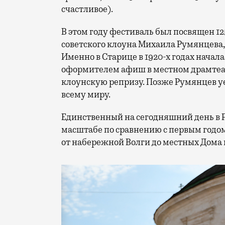
счастливое).
В этом году фестиваль был посвящен 1
советского клоуна Михаила Румянцева
Именно в Старице в 1920-х годах начала
оформителем афиш в местном драмтеат
клоунскую репризу. Позже Румянцев уех
всему миру.
Единственный на сегодняшний день в 
масштабе по сравнению с первым годом
от набережной Волги до местных Дома 