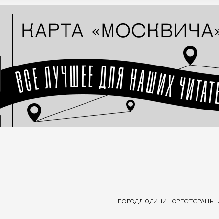
ГОРОД
ЛЮДИ
КИНО
РЕСТОРАНЫ 