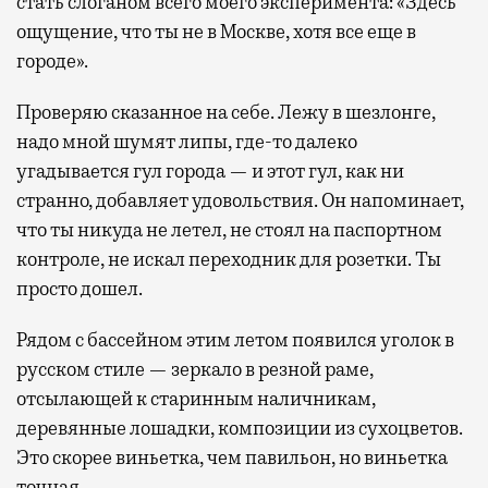
стать слоганом всего моего эксперимента: «Здесь
ощущение, что ты не в Москве, хотя все еще в
городе».
Проверяю сказанное на себе. Лежу в шезлонге,
надо мной шумят липы, где-то далеко
угадывается гул города — и этот гул, как ни
странно, добавляет удовольствия. Он напоминает,
что ты никуда не летел, не стоял на паспортном
контроле, не искал переходник для розетки. Ты
просто дошел.
Рядом с бассейном этим летом появился уголок в
русском стиле — зеркало в резной раме,
отсылающей к старинным наличникам,
деревянные лошадки, композиции из сухоцветов.
Это скорее виньетка, чем павильон, но виньетка
точная.