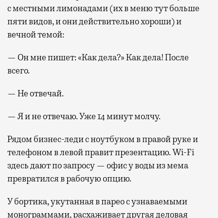
с местными лимонадами (их в меню тут больше
пяти видов, и они действительно хороши) и
вечной темой:
— Он мне пишет: «Как дела?» Как дела! После
всего.
— Не отвечай.
— Я и не отвечаю. Уже 14 минут молчу.
Рядом бизнес-леди с ноутбуком в правой руке и
телефоном в левой правит презентацию. Wi-Fi
здесь дают по запросу — офис у воды из мема
превратился в рабочую опцию.
У бортика, укутанная в парео с узнаваемыми
монограммами, расхаживает другая деловая