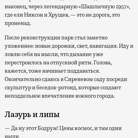
наконец, через легендарную «Шашлычную 1957»,
где ели Никсон и Хрущев, — это не дорога, это
променад.
После реконструкции парк стал заметно
ухоженнее: новые дорожки, свет, навигация. Иду и
ловлю себя на мысли, что дыхание уже
перестроилось на отпускной ритм. Голова,
кажется, тоже начинает поддаваться.
Окончательно сдаюсь в Сиреневом саду посреди
скульптур и беседок-ротонд, которые создают
неподдельное впечатление южного города.
Лазурь и липы
— Да ну этот Бодрум! Цены космос, и там одни
наши.