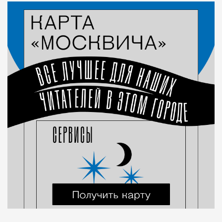
Город