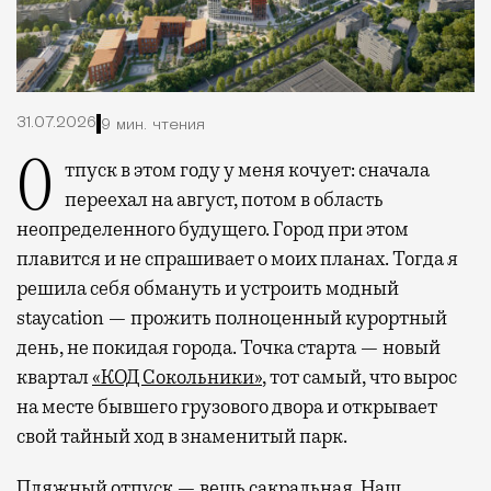
31.07.2026
9 мин. чтения
Отпуск в этом году у меня кочует: сначала
переехал на август, потом в область
неопределенного будущего. Город при этом
плавится и не спрашивает о моих планах. Тогда я
решила себя обмануть и устроить модный
staycation — прожить полноценный курортный
день, не покидая города. Точка старта — новый
квартал
«КОД Сокольники»
, тот самый, что вырос
на месте бывшего грузового двора и открывает
свой тайный ход в знаменитый парк.
Пляжный отпуск — вещь сакральная. Наш