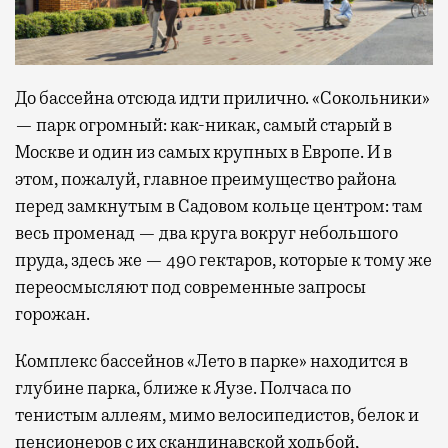
До бассейна отсюда идти прилично. «Сокольники»
— парк огромный: как-никак, самый старый в
Москве и один из самых крупных в Европе. И в
этом, пожалуй, главное преимущество района
перед замкнутым в Садовом кольце центром: там
весь променад — два круга вокруг небольшого
пруда, здесь же — 490 гектаров, которые к тому же
переосмысляют под современные запросы
горожан.
Комплекс бассейнов «Лето в парке» находится в
глубине парка, ближе к Яузе. Полчаса по
тенистым аллеям, мимо велосипедистов, белок и
пенсионеров с их скандинавской ходьбой,