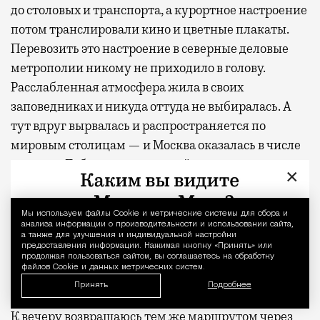
до столовых и транспорта, а курортное настроение
потом транслировали кино и цветные плакаты.
Перевозить это настроение в северные деловые
метрополии никому не приходило в голову.
Расслабленная атмосфера жила в своих
заповедниках и никуда оттуда не выбиралась. А
тут вдруг вырвалась и распространяется по
мировым столицам — и Москва оказалась в числе
лидеров. Добавьте сюда людей, у которых
×
размылись границы рабочего дня, а вместе с ними
и само понятие отпуска — и вот бассейн в парке с
Мы используем файлы Сookie и метрические системы для сбора и
Уведомление 
рабочим Wi-Fi выглядит не курьезом, а точным
анализа информации о производительности и использовании сайта,
а также для улучшения и индивидуальной настройки
ответом на запрос.
предоставления информации. Нажимая кнопку «Принять» или
продолжая пользоваться сайтом, вы соглашаетесь на обработку
файлов Cookie и данных метрических систем.
Вместо чемодана
Принять
Подробнее
К вечеру возвращаюсь тем же маршрутом через