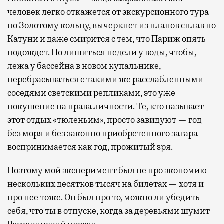
человек легко откажется от экскурсионного тура
по Золотому кольцу, вычеркнет из планов сплав по
Катуни и даже смирится с тем, что Париж опять
подождет. Но лишиться недели у воды, чтобы,
лежа у бассейна в новом купальнике,
перебрасываться с такими же расслабленными
соседями светскими репликами, это уже
покушение на права личности. Те, кто называет
этот отдых «тюленьим», просто завидуют — год
без моря и без законно приобретенного загара
воспринимается как год, прожитый зря.
Поэтому мой эксперимент был не про экономию
нескольких десятков тысяч на билетах — хотя и
про нее тоже. Он был про то, можно ли убедить
себя, что ты в отпуске, когда за деревьями шумит