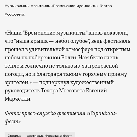
Музыкальный спектакль «Бременские музыканты» Театра
Моссовета
«Наши “Бременские музыканты” вновь доказали,
что “наша крыша — небо голубое”, ведь фестиваль
прошел в удивительной атмосфере под открытым
небом на набережной Волги. Нам было очень
тепло и солнечно не только из-за прекрасной
погоды, но и благодаря такому горячему приему
зрителей!» — подчеркнул художественный
руководитель Театра Моссовета Евгений
Марчелли.
Фото: пресс-служба фестиваля «Карандаш-
фест»
В минувший уикенд маленькая Старица в Тверской об
Старица
фестиваль «Карандаш-фест»