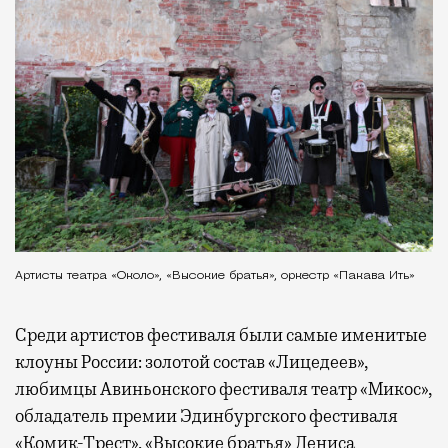
Артисты театра «Около», «Высокие братья», оркестр «Пакава Ить»
Среди артистов фестиваля были самые именитые
клоуны России: золотой состав «Лицедеев»,
любимцы Авиньонского фестиваля театр «Микос»,
обладатель премии Эдинбургского фестиваля
«Комик-Трест», «Высокие братья» Дениса