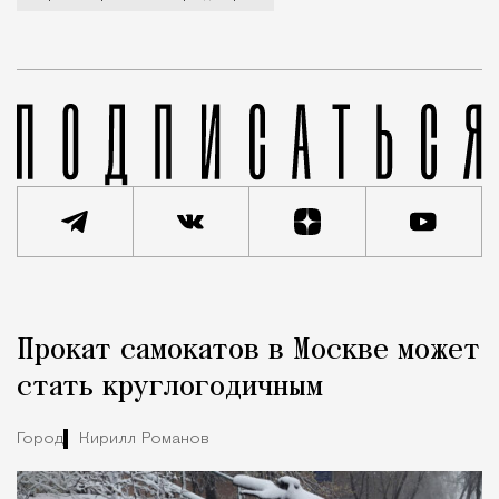
Реклама
Редакция Москвич Mag
Прокат самокатов в Москве может
Город
стать круглогодичным
Город
Кирилл Романов