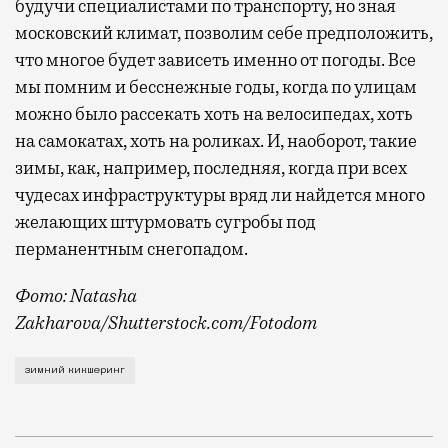
будучи специалистами по транспорту, но зная
московский климат, позволим себе предположить,
что многое будет зависеть именно от погоды. Все
мы помним и бесснежные годы, когда по улицам
можно было рассекать хоть на велосипедах, хоть
на самокатах, хоть на роликах. И, наоборот, такие
зимы, как, например, последняя, когда при всех
чудесах инфраструктуры вряд ли найдется много
желающих штурмовать сугробы под
перманентным снегопадом.
Фото: Natasha
Zakharova/Shutterstock.com/Fotodom
Об этом рассказал на Международном евразийском ф
зимний кикшеринг