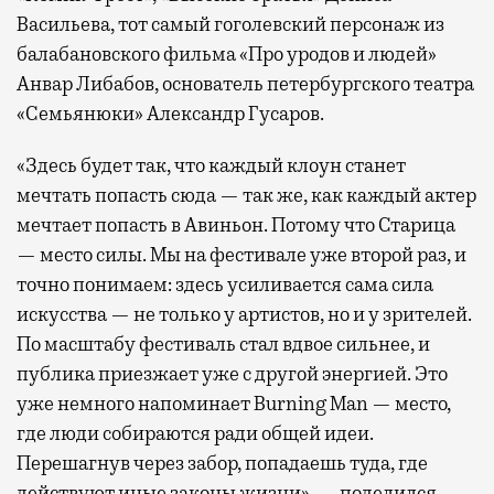
Васильева, тот самый гоголевский персонаж из
балабановского фильма «Про уродов и людей»
Анвар Либабов, основатель петербургского театра
«Семьянюки» Александр Гусаров.
«Здесь будет так, что каждый клоун станет
мечтать попасть сюда — так же, как каждый актер
мечтает попасть в Авиньон. Потому что Старица
— место силы. Мы на фестивале уже второй раз, и
точно понимаем: здесь усиливается сама сила
искусства — не только у артистов, но и у зрителей.
По масштабу фестиваль стал вдвое сильнее, и
публика приезжает уже с другой энергией. Это
уже немного напоминает Burning Man — место,
где люди собираются ради общей идеи.
Перешагнув через забор, попадаешь туда, где
действуют иные законы жизни», — поделился