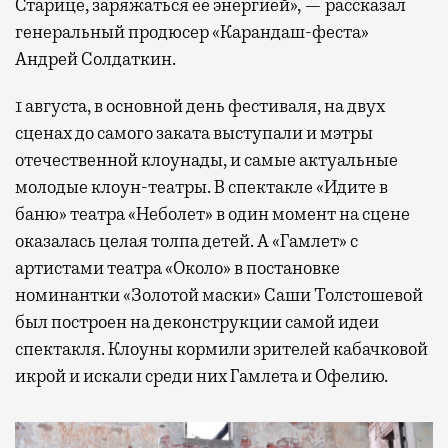
Старице, заряжаться ее энергией», — рассказал
генеральный продюсер «Карандаш-феста»
Андрей Солдаткин.
1 августа, в основной день фестиваля, на двух
сценах до самого заката выступали и мэтры
отечественной клоунады, и самые актуальные
молодые клоун-театры. В спектакле «Идите в
баню» театра «Неболет» в один момент на сцене
оказалась целая толпа детей. А «Гамлет» с
артистами театра «Около» в постановке
номинантки «Золотой маски» Саши Толстошевой
был построен на деконструкции самой идеи
спектакля. Клоуны кормили зрителей кабачковой
икрой и искали среди них Гамлета и Офелию.