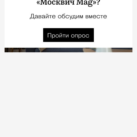
06.08.2026
5 мин. чтения
Проклятие стиральной машины заводит
компанию молодых людей в заброшенную
деревню в Вологодской области. В Нью-Йорке
мальчик всеми силами пытается не взрослеть — и
мать ему в этом помогает. А Великобритании,
окончательно увязшей в ближневосточном
конфликте, приходится впервые довериться
женщине. Три очень разных романа-новинки, о