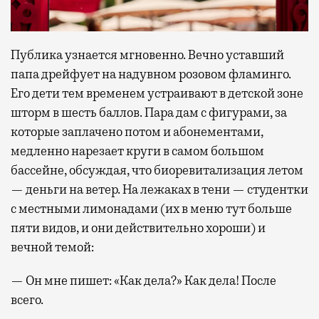
Публика узнается мгновенно. Вечно уставший
папа дрейфует на надувном розовом фламинго.
Его дети тем временем устраивают в детской зоне
шторм в шесть баллов. Пара дам с фигурами, за
которые заплачено потом и абонементами,
медленно нарезает круги в самом большом
бассейне, обсуждая, что биоревитализация летом
— деньги на ветер. На лежаках в тени — студентки
с местными лимонадами (их в меню тут больше
пяти видов, и они действительно хороши) и
вечной темой:
— Он мне пишет: «Как дела?» Как дела! После
всего.