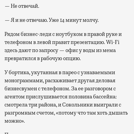
— Не отвечай.
— Я и не отвечаю. Уже 14 минут молчу.
Рядом бизнес-леди с ноутбуком в правой руке и
телефоном в левой правит презентацию. Wi-Fi
здесь дают по запросу — офис у воды из мема
превратился в рабочую опцию.
У бортика, укутанная в парео с узнаваемыми
монограммами, расхаживает другая деловая
бизнесвумен с телефоном. За ее разговором с
агентом прислушивается половина бассейна:
смотрела три района, и Сокольники выиграли с
разгромным счетом, «потому что там хоть дышать
можно».