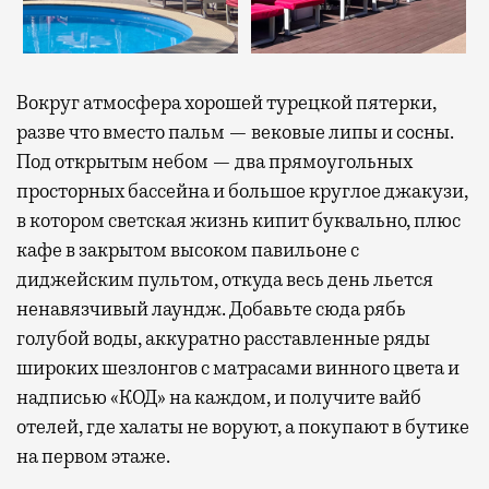
Вокруг атмосфера хорошей турецкой пятерки,
разве что вместо пальм — вековые липы и сосны.
Под открытым небом — два прямоугольных
просторных бассейна и большое круглое джакузи,
в котором светская жизнь кипит буквально, плюс
кафе в закрытом высоком павильоне с
диджейским пультом, откуда весь день льется
ненавязчивый лаундж. Добавьте сюда рябь
голубой воды, аккуратно расставленные ряды
широких шезлонгов с матрасами винного цвета и
надписью «КОД» на каждом, и получите вайб
отелей, где халаты не воруют, а покупают в бутике
на первом этаже.