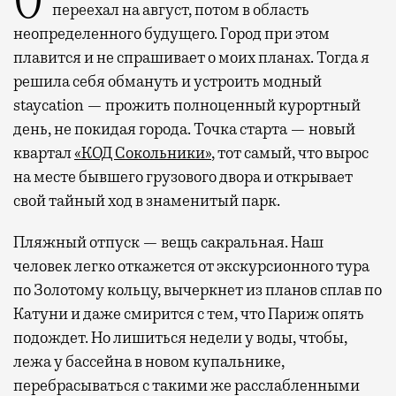
Отпуск в этом году у меня кочует: сначала
переехал на август, потом в область
неопределенного будущего. Город при этом
плавится и не спрашивает о моих планах. Тогда я
решила себя обмануть и устроить модный
staycation — прожить полноценный курортный
день, не покидая города. Точка старта — новый
квартал
«КОД Сокольники»
, тот самый, что вырос
на месте бывшего грузового двора и открывает
свой тайный ход в знаменитый парк.
Пляжный отпуск — вещь сакральная. Наш
человек легко откажется от экскурсионного тура
по Золотому кольцу, вычеркнет из планов сплав по
Катуни и даже смирится с тем, что Париж опять
подождет. Но лишиться недели у воды, чтобы,
лежа у бассейна в новом купальнике,
перебрасываться с такими же расслабленными