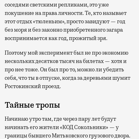
соседями светскими репликами, это уже
покушение на права личности. Те, кто называет
этот отдых «тюленьим», просто завидуют — год
без моря и без законно приобретенного загара
воспринимается как год, прожитый зря.
Поэтому мой эксперимент был не про экономию
нескольких десятков тысяч на билетах — хотя и
про нее тоже. Он был про то, можно ли убедить
себя, что ты в отпуске, когда за деревьями шумит
Ростокинский проезд.
Тайные тропы
Начинаю утро там, где через пару лет будут
начинать его жители «КОД Сокольники» — у
границы бывшего Митьковского грузового двора.