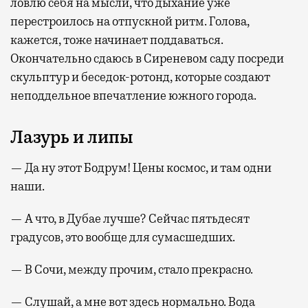
ловлю себя на мысли, что дыхание уже
перестроилось на отпускной ритм. Голова,
кажется, тоже начинает поддаваться.
Окончательно сдаюсь в Сиреневом саду посреди
скульптур и беседок-ротонд, которые создают
неподдельное впечатление южного города.
Лазурь и липы
— Да ну этот Бодрум! Цены космос, и там одни
наши.
— А что, в Дубае лучше? Сейчас пятьдесят
градусов, это вообще для сумасшедших.
— В Сочи, между прочим, стало прекрасно.
— Слушай, а мне вот здесь нормально. Вода