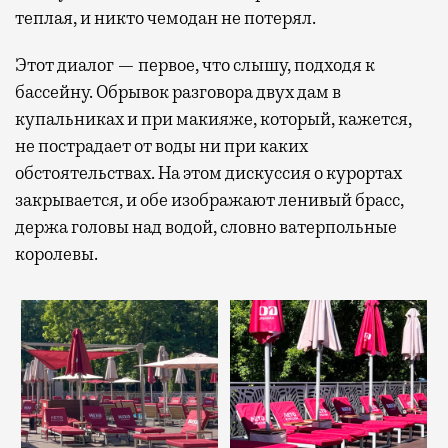
теплая, и никто чемодан не потерял.
Этот диалог — первое, что слышу, подходя к
бассейну. Обрывок разговора двух дам в
купальниках и при макияже, который, кажется,
не пострадает от воды ни при каких
обстоятельствах. На этом дискуссия о курортах
закрывается, и обе изображают ленивый брасс,
держа головы над водой, словно ватерпольные
королевы.