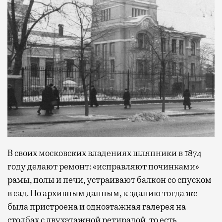
В своих московских владениях шляпники в 1874
году делают ремонт: «исправляют починками»
рамы, полы и печи, устраивают балкон со спуском
в сад. По архивным данным, к зданию тогда же
была пристроена и одноэтажная галерея на
столбах с двухэтажной ретирадой, то есть