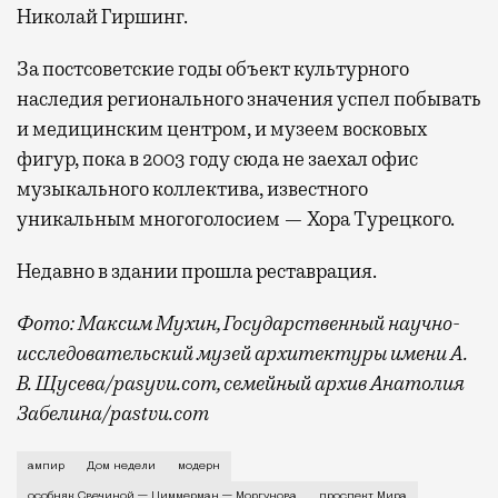
Николай Гиршинг.
За постсоветские годы объект культурного
наследия регионального значения успел побывать
и медицинским центром, и музеем восковых
фигур, пока в 2003 году сюда не заехал офис
музыкального коллектива, известного
уникальным многоголосием — Хора Турецкого.
Недавно в здании прошла реставрация.
Фото: Максим Мухин, Государственный научно-
исследовательский музей архитектуры имени А.
В. Щусева/pasyvu.com, семейный архив Анатолия
Забелина/pastvu.com
История каменного строения в Мещанской слободе —
ампир
Дом недели
модерн
особняк Свечиной — Циммерман — Моргунова
проспект Мира