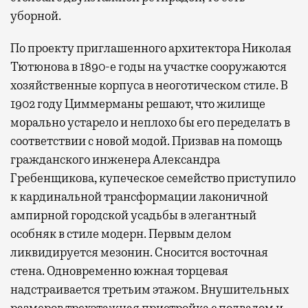
уборной.
По проекту приглашенного архитектора Николая
Тютюнова в 1890-е годы на участке сооружаются
хозяйственные корпуса в неоготическом стиле. В
1902 году Циммерманы решают, что жилище
морально устарело и неплохо бы его переделать в
соответствии с новой модой. Призвав на помощь
гражданского инженера Александра
Гребенщикова, купеческое семейство приступило
к кардинальной трансформации лаконичной
ампирной городской усадьбы в элегантный
особняк в стиле модерн. Первым делом
ликвидируется мезонин. Сносится восточная
стена. Одновременно южная торцевая
надстраивается третьим этажом. Внушительных
размеров трехэтажная пристройка с подвалом и