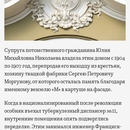
Супруга потомственного гражданина Юлия
Михайловна Николаева владела этим домом с 1904
по 1907 год, перепродав его выходцу из крестьян,
хозяину ткацкой фабрики Сергею Петровичу
Моргунову, от которого осталась память благодаря
именному вензелю «М» в картуше на фасаде.
Когда в национализированный после революции
особняк въехал туберкулезный диспансер №11,
внутренние помещения опять подверглись
переделке. Этим занимался инженер Франциск-