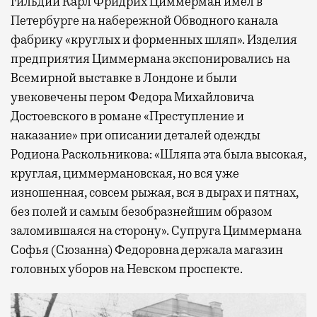
гильдии Карл Фридрих Циммерман имел в
Петербурге на набережной Обводного канала
фабрику «круглых и форменных шляп». Изделия
предприятия Циммермана экспонировались на
Всемирной выставке в Лондоне и были
увековечены пером Федора Михайловича
Достоевского в романе «Преступление и
наказание» при описании деталей одежды
Родиона Раскольникова: «Шляпа эта была высокая,
круглая, циммермановская, но вся уже
изношенная, совсем рыжая, вся в дырах и пятнах,
без полей и самым безобразнейшим образом
заломившаяся на сторону». Супруга Циммермана
Софья (Сюзанна) Федоровна держала магазин
головных уборов на Невском проспекте.