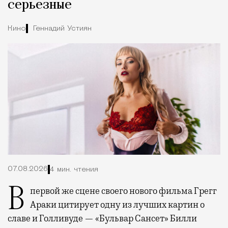
серьезные
Кино
Геннадий Устиян
07.08.2026
4 мин. чтения
В первой же сцене своего нового фильма Грегг
Араки цитирует одну из лучших картин о
славе и Голливуде — «Бульвар Сансет» Билли