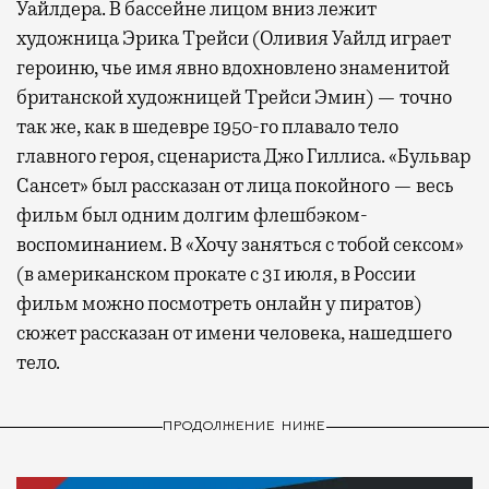
Уайлдера. В бассейне лицом вниз лежит
художница Эрика Трейси (Оливия Уайлд играет
героиню, чье имя явно вдохновлено знаменитой
британской художницей Трейси Эмин) — точно
так же, как в шедевре 1950-го плавало тело
главного героя, сценариста Джо Гиллиса. «Бульвар
Сансет» был рассказан от лица покойного — весь
фильм был одним долгим флешбэком-
воспоминанием. В «Хочу заняться с тобой сексом»
(в американском прокате с 31 июля, в России
фильм можно посмотреть онлайн у пиратов)
сюжет рассказан от имени человека, нашедшего
тело.
ПРОДОЛЖЕНИЕ НИЖЕ