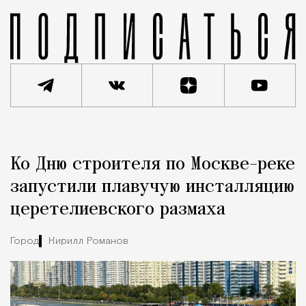
Реклама
Редакция Москвич Mag
Ко Дню строителя по Москве-реке
Город
запустили плавучую инсталляцию
церетелиевского размаха
Город
Кирилл Романов