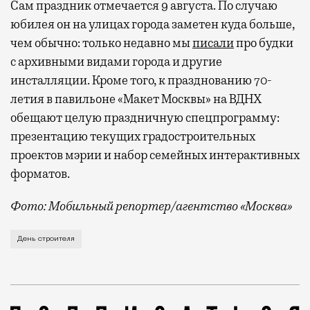
Сам праздник отмечается 9 августа. По случаю
юбилея он на улицах города заметен куда больше,
чем обычно: только недавно мы
писали
про будки
с архивными видами города и другие
инсталляции. Кроме того, к празднованию 70-
летия в павильоне «Макет Москвы» на ВДНХ
обещают целую праздничную спецпрограмму:
презентацию текущих градостроительных
проектов мэрии и набор семейных интерактивных
форматов.
Фото: Мобильный репортер/агентство «Москва»
Это каска в фирменных цветах департамента строит
День строителя