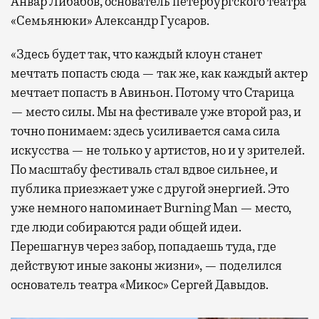
Анвар Либабов, основатель петербургского театра
«Семьянюки» Александр Гусаров.
«Здесь будет так, что каждый клоун станет
мечтать попасть сюда — так же, как каждый актер
мечтает попасть в Авиньон. Потому что Старица
— место силы. Мы на фестивале уже второй раз, и
точно понимаем: здесь усиливается сама сила
искусства — не только у артистов, но и у зрителей.
По масштабу фестиваль стал вдвое сильнее, и
публика приезжает уже с другой энергией. Это
уже немного напоминает Burning Man — место,
где люди собираются ради общей идеи.
Перешагнув через забор, попадаешь туда, где
действуют иные законы жизни», — поделился
основатель театра «Микос» Сергей Давыдов.