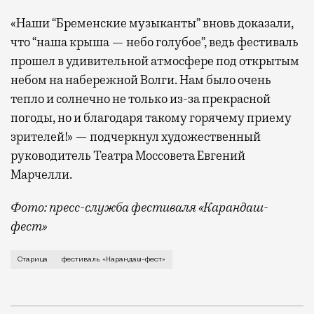
«Наши “Бременские музыканты” вновь доказали,
что “наша крыша — небо голубое”, ведь фестиваль
прошел в удивительной атмосфере под открытым
небом на набережной Волги. Нам было очень
тепло и солнечно не только из-за прекрасной
погоды, но и благодаря такому горячему приему
зрителей!» — подчеркнул художественный
руководитель Театра Моссовета Евгений
Марчелли.
Фото: пресс-служба фестиваля «Карандаш-
фест»
В минувший уикенд маленькая Старица в Тверской об
Старица
фестиваль «Карандаш-фест»