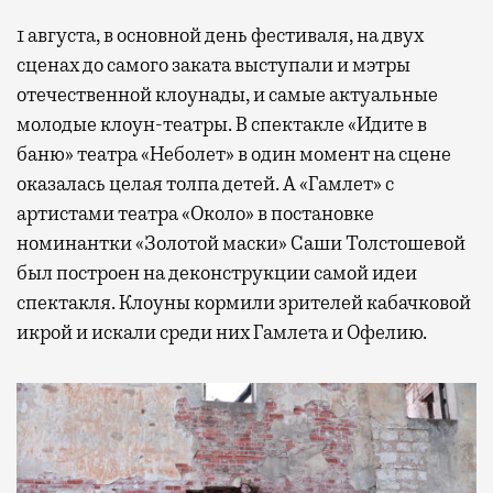
1 августа, в основной день фестиваля, на двух
сценах до самого заката выступали и мэтры
отечественной клоунады, и самые актуальные
молодые клоун-театры. В спектакле «Идите в
баню» театра «Неболет» в один момент на сцене
оказалась целая толпа детей. А «Гамлет» с
артистами театра «Около» в постановке
номинантки «Золотой маски» Саши Толстошевой
был построен на деконструкции самой идеи
спектакля. Клоуны кормили зрителей кабачковой
икрой и искали среди них Гамлета и Офелию.