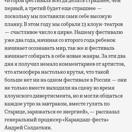
«Второй фестиваль всегда делать страшнее, чем
первый, а третий будет еще страшнее —
поскольку мы поставили сами себе высокую
планку. В этом году мы собрали 13 клоун-театров
— счастливое число в цирке. Нашему фестивалю
уже два года, начиная со второго года ребенок
начинает осознавать мир, так же и фестиваль
начинает собирать в себе новые жанры. За эти два
дня я получил немало комментариев от артистов,
что атмосфера настолько крутая, что такой
больше нет ни на одном фестивале в России — они
не только вместе выходили на сцену во время
клоунского дивертисмента, но и могли общаться
каждое утро за завтраком, вместе гулять по
Старице, заряжаться ее энергией», — рассказал
генеральный продюсер «Карандаш-феста»
Андрей Солдаткин.