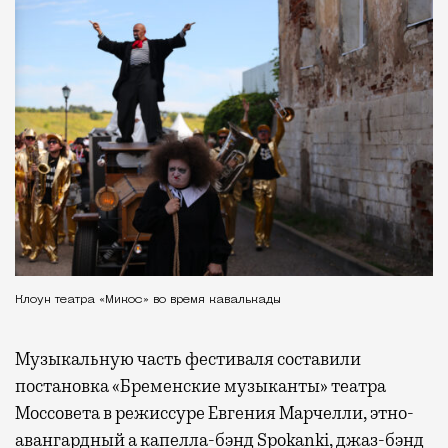
Клоун театра «Микос» во время кавалькады
Музыкальную часть фестиваля составили
постановка «Бременские музыканты» театра
Моссовета в режиссуре Евгения Марчелли, этно-
авангардный а капелла-бэнд Spokanki, джаз-бэнд