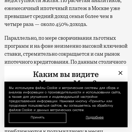
недоступности жилья. По расчетам аналитиков,
ежемесячный ипотечный платеж в Москве уже
превышает средний доход семьи более чем в
четыре раза — около 450% дохода.
Параллельно, по мере сворачивания льготных
программ и на фоне неизменно высокой ключевой
ставки, стремительно сокращается и сам рынок
ипотечного кредитования. По данным столичного
управления Росреестра, объем выдачи ипотеки в
×
Москве за год
снизился
более чем на 20%, а число
новых кредитов продолжает сокращаться.
Мы используем файлы Сookie и метрические системы для сбора и
Уведомление 
анализа информации о производительности и использовании сайта,
а также для улучшения и индивидуальной настройки
Зато ипотеку вполне могут потянуть сами
предоставления информации. Нажимая кнопку «Принять» или
продолжая пользоваться сайтом, вы соглашаетесь на обработку
депутаты, если вдруг решат разжиться
файлов Cookie и данных метрических систем.
московской недвижимостью в кредит. С их
Принять
Подробнее
официальными зарплатами, которые как раз
приближаются к полумиллиону в месяц,