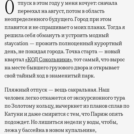
Отпуск в этом году у меня кочует: сначала
переехал на август, потом в область
неопределенного будущего. Город при этом
плавится и не спрашивает о моих планах. Тогда я
решила себя обмануть и устроить модный
staycation — прожить полноценный курортный
день, не покидая города. Точка старта — новый
квартал
«КОД Сокольники»
, тот самый, что вырос
на месте бывшего грузового двора и открывает
свой тайный ход в знаменитый парк.
Пляжный отпуск — вещь сакральная. Наш
человек легко откажется от экскурсионного тура
по Золотому кольцу, вычеркнет из планов сплав по
Катуни и даже смирится с тем, что Париж опять
подождет. Но лишиться недели у воды, чтобы,
лежа у бассейна в новом купальнике,