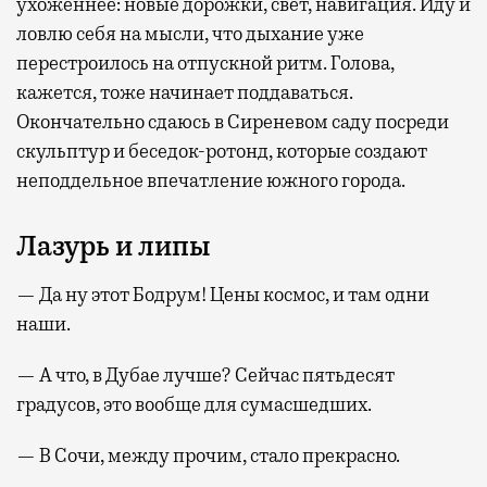
ухоженнее: новые дорожки, свет, навигация. Иду и
ловлю себя на мысли, что дыхание уже
перестроилось на отпускной ритм. Голова,
кажется, тоже начинает поддаваться.
Окончательно сдаюсь в Сиреневом саду посреди
скульптур и беседок-ротонд, которые создают
неподдельное впечатление южного города.
Лазурь и липы
— Да ну этот Бодрум! Цены космос, и там одни
наши.
— А что, в Дубае лучше? Сейчас пятьдесят
градусов, это вообще для сумасшедших.
— В Сочи, между прочим, стало прекрасно.