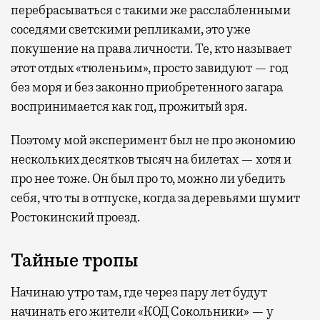
перебрасываться с такими же расслабленными
соседями светскими репликами, это уже
покушение на права личности. Те, кто называет
этот отдых «тюленьим», просто завидуют — год
без моря и без законно приобретенного загара
воспринимается как год, прожитый зря.
Поэтому мой эксперимент был не про экономию
нескольких десятков тысяч на билетах — хотя и
про нее тоже. Он был про то, можно ли убедить
себя, что ты в отпуске, когда за деревьями шумит
Ростокинский проезд.
Тайные тропы
Начинаю утро там, где через пару лет будут
начинать его жители «КОД Сокольники» — у