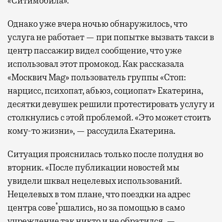
«Ситимобила».
Однако уже вчера ночью обнаружилось, что
услуга не работает — при попытке вызвать такси в
центр пассажир видел сообщение, что уже
использовал этот промокод. Как рассказала
«Москвич Mag» пользователь группы «Стоп:
нарцисс, психопат, абьюз, социопат» Екатерина,
десятки девушек решили протестировать услугу и
столкнулись с этой проблемой. «Это может стоить
кому-то жизни», — рассудила Екатерина.
Ситуация прояснилась только после полудня во
вторник. «После публикации новостей мы
увидели шквал нецелевых использований.
Нецелевых в том плане, что поездки на адрес
*
центра сове
ршались, но за помощью в само
учреждение так никто и не обратился, —