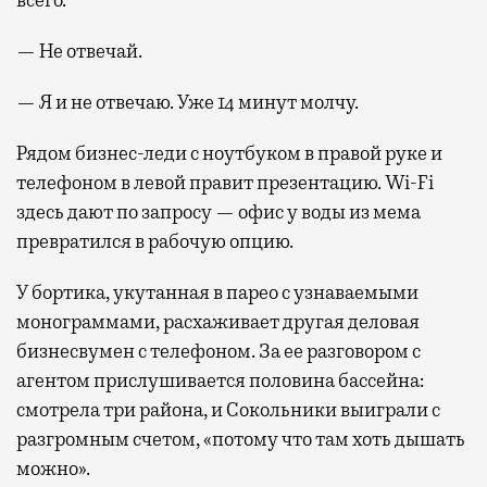
— Не отвечай.
— Я и не отвечаю. Уже 14 минут молчу.
Рядом бизнес-леди с ноутбуком в правой руке и
телефоном в левой правит презентацию. Wi-Fi
здесь дают по запросу — офис у воды из мема
превратился в рабочую опцию.
У бортика, укутанная в парео с узнаваемыми
монограммами, расхаживает другая деловая
бизнесвумен с телефоном. За ее разговором с
агентом прислушивается половина бассейна:
смотрела три района, и Сокольники выиграли с
разгромным счетом, «потому что там хоть дышать
можно».