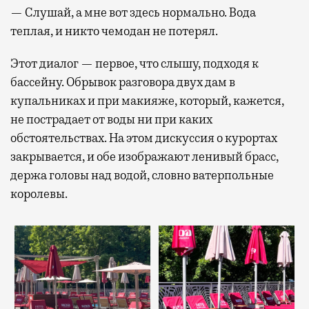
— Слушай, а мне вот здесь нормально. Вода
теплая, и никто чемодан не потерял.
Этот диалог — первое, что слышу, подходя к
бассейну. Обрывок разговора двух дам в
купальниках и при макияже, который, кажется,
не пострадает от воды ни при каких
обстоятельствах. На этом дискуссия о курортах
закрывается, и обе изображают ленивый брасс,
держа головы над водой, словно ватерпольные
королевы.