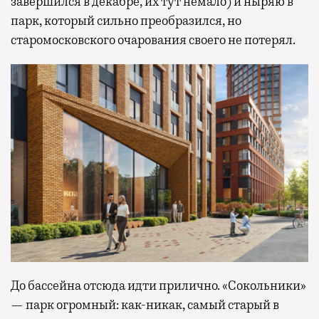
завершился в декабре, их тут немало) и ныряю в
парк, который сильно преобразился, но
старомосковского очарования своего не потерял.
До бассейна отсюда идти прилично. «Сокольники»
— парк огромный: как-никак, самый старый в