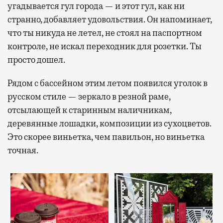
угадывается гул города — и этот гул, как ни
странно, добавляет удовольствия. Он напоминает,
что ты никуда не летел, не стоял на паспортном
контроле, не искал переходник для розетки. Ты
просто дошел.
Рядом с бассейном этим летом появился уголок в
русском стиле — зеркало в резной раме,
отсылающей к старинным наличникам,
деревянные лошадки, композиции из сухоцветов.
Это скорее виньетка, чем павильон, но виньетка
точная.