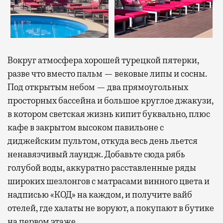
Вокруг атмосфера хорошей турецкой пятерки,
разве что вместо пальм — вековые липы и сосны.
Под открытым небом — два прямоугольных
просторных бассейна и большое круглое джакузи,
в котором светская жизнь кипит буквально, плюс
кафе в закрытом высоком павильоне с
диджейским пультом, откуда весь день льется
ненавязчивый лаундж. Добавьте сюда рябь
голубой воды, аккуратно расставленные ряды
широких шезлонгов с матрасами винного цвета и
надписью «КОД» на каждом, и получите вайб
отелей, где халаты не воруют, а покупают в бутике
на первом этаже.