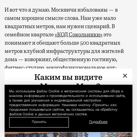
И вот что я думаю. Москвичи избалованы — в
самом хорошем смысле слова. Нам уже мало
квадратных метров, нам нужен сценарий. В
семейном квартале
«КОД Сокольники»
это
понимают и обещают больше 500 квадратных
метров клубной инфраструктуры для жителей
дома — коворкинг, общественную гостиную,
фитнес-студию, многофункциональное арт-
×
пространство и двухуровневую «игровую» для
детей. А снаружи, через свой тихий вход, будет
легендарный парк со всем его курортным
Мы используем файлы Сookie и метрические системы для сбора и
Уведомление 
анализа информации о производительности и использовании сайта,
хозяйством.
а также для улучшения и индивидуальной настройки
предоставления информации. Нажимая кнопку «Принять» или
продолжая пользоваться сайтом, вы соглашаетесь на обработку
файлов Cookie и данных метрических систем.
Принять
Подробнее