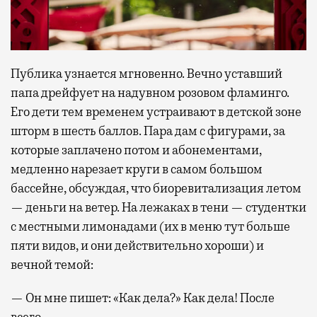
Публика узнается мгновенно. Вечно уставший
папа дрейфует на надувном розовом фламинго.
Его дети тем временем устраивают в детской зоне
шторм в шесть баллов. Пара дам с фигурами, за
которые заплачено потом и абонементами,
медленно нарезает круги в самом большом
бассейне, обсуждая, что биоревитализация летом
— деньги на ветер. На лежаках в тени — студентки
с местными лимонадами (их в меню тут больше
пяти видов, и они действительно хороши) и
вечной темой:
— Он мне пишет: «Как дела?» Как дела! После
всего.