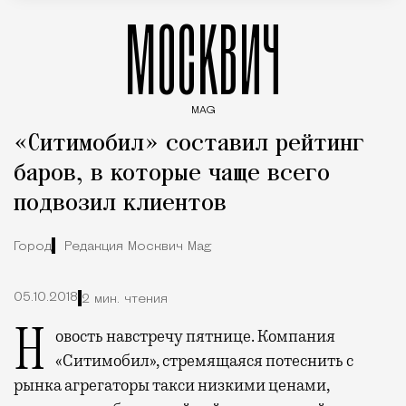
МОСКВИЧ
MAG
Введите ключевые слова для поиска статей
«Ситимобил» составил рейтинг
баров, в которые чаще всего
подвозил клиентов
Город
Редакция Москвич Mag
05.10.2018
2 мин. чтения
Новость навстречу пятнице. Компания
«Ситимобил», стремящаяся потеснить с
рынка агрегаторы такси низкими ценами,