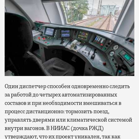
Современный путешественник часто берет
с собой не только чемодан, но и ноутбук.
А ожидание рейса все чаще превращается
не в потерянное время, а в возможность
спокойно закончить дела или спланировать
Один диспетчер способен одновременно следить
активности в путешествии, например
забронировать нужные билеты и рестораны.
за работой до четырех автоматизированных
составов и при необходимости вмешиваться в
процесс дистанционно: тормозить поезд,
управлять дверями или климатической системой
Бизнес-зал становится местом, где можно
внутри вагонов. В НИИАС (дочка РЖД)
провести переговоры, поработать или просто
утверждают, что их проект уникален, так как
выпить кофе, наблюдая сквозь панорамные