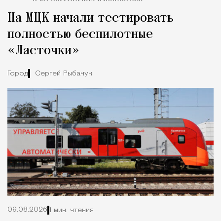
Tcпециальный проектКаждый москвич знает — отпуск нач
На МЦК начали тестировать
полностью беспилотные
«Ласточки»
Город
Сергей Рыбачук
09.08.2026
1 мин. чтения