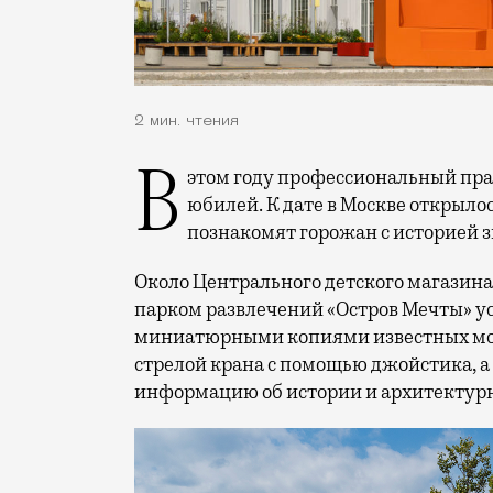
2 мин. чтения
В этом году профессиональный праздник День строителя отмечает 70-летний
юбилей. К дате в Москве открыло
познакомят горожан с историей 
Около Центрального детского магазина 
парком развлечений «Остров Мечты» у
миниатюрными копиями известных мос
стрелой крана с помощью джойстика, а
информацию об истории и архитектурн