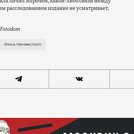
ала лично. Впрочем, какой-либо связи между
м расследованием издание не усматривает,
Fotodom
яковской галерее, которая проходила к 100-летию ху
Эпоха Неизвестного