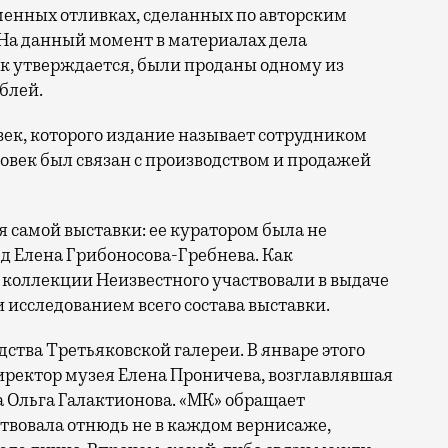
еменных отливках, сделанных по авторским
На данный момент в материалах дела
как утверждается, были проданы одному из
блей.
ек, которого издание называет сотрудником
ловек был связан с производством и продажей
 самой выставки: ее куратором была не
ед Елена Грибоносова-Гребнева. Как
коллекции Неизвестного участвовали в выдаче
и исследованием всего состава выставки.
тва Третьяковской галереи. В январе этого
иректор музея Елена Проничева, возглавлявшая
ла Ольга Галактионова. «МК» обращает
ствовала отнюдь не в каждом вернисаже,