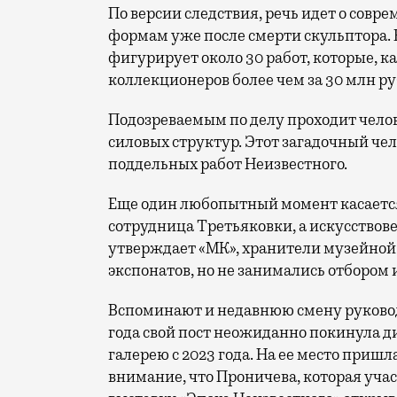
По версии следствия, речь идет о совр
формам уже после смерти скульптора. 
фигурирует около 30 работ, которые, 
коллекционеров более чем за 30 млн ру
Подозреваемым по делу проходит челов
силовых структур. Этот загадочный че
поддельных работ Неизвестного.
Еще один любопытный момент касается
сотрудница Третьяковки, а искусствов
утверждает «МК», хранители музейной 
экспонатов, но не занимались отбором 
Вспоминают и недавнюю смену руководс
года свой пост неожиданно покинула д
галерею с 2023 года. На ее место приш
внимание, что Проничева, которая уча