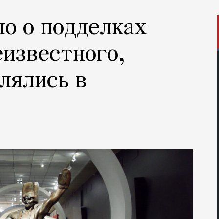
ло о подделках
еизвестного,
лялись в