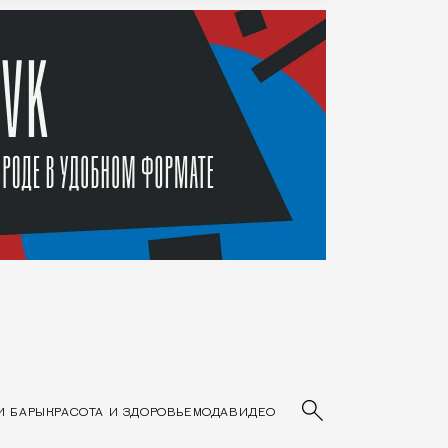
Основные разделы сайта
И БАРЫ
КРАСОТА И ЗДОРОВЬЕ
МОДА
ВИДЕО
Введите ключев