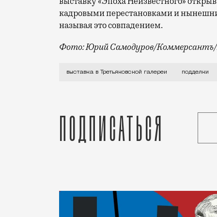
выставку «Эпоха Неизвестного» открыв
кадровыми перестановками и нынешни
называя это совпадением.
Фото: Юрий Самодуров/Коммерсантъ/
Выставка «Эпоха Неизвестного» в Треть
выставка в Третьяковской галереи
подделки
Подписаться
Новость
Николай Спиридонов
Город